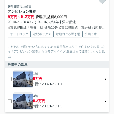
春日部市上蛭田
アンビション豊春
5
5.2
万円～
万円
管理/共益費8,000円
20.10㎡～20.49㎡ (1R～1K) /築1年未満 /3階建
東武野田線「豊春」駅 徒歩10分
東武野田線「東岩槻」駅 徒歩15分
オートロック
宅配ボックス
敷地内ごみ置き場
公共下水
こだわりで選びたい方におすすめ☆春日部市エリアで住まいをお探しな
ら「アンビション豊春」☆コモディイイダ 豊春店まで徒歩6...
もっと見
る
募集中の部屋
1階
5万円
1階 / 20.49㎡ / 1R
3階
5.2万円
3階 / 20.10㎡ / 1K