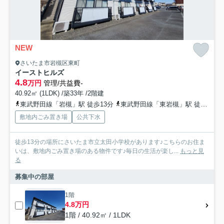
NEW
さいたま市岩槻区東町
イーストヒルズ
4.8
万円
管理/共益費-
40.92㎡ (1LDK) /築33年 /2階建
東武野田線「岩槻」駅 徒歩13分
東武野田線「東岩槻」駅 徒歩44分
敷地内ごみ置き場
公共下水
徒歩13分の場所にさいたま市立太田小学校があります♪こちらのお住ま
いは、敷地内ごみ置き場のある物件です♪毎日の生活が楽し...
もっと見
る
募集中の部屋
1階
4.8万円
1階 / 40.92㎡ / 1LDK