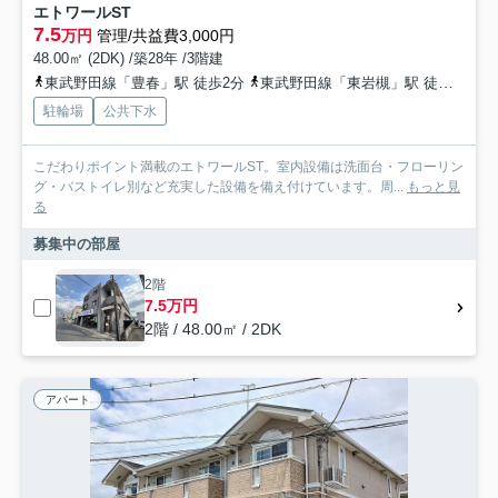
エトワールST
7.5
万円
管理/共益費3,000円
48.00㎡ (2DK) /築28年 /3階建
東武野田線「豊春」駅 徒歩2分
東武野田線「東岩槻」駅 徒歩20分
駐輪場
公共下水
こだわりポイント満載のエトワールST。室内設備は洗面台・フローリン
グ・バストイレ別など充実した設備を備え付けています。周...
もっと見
る
募集中の部屋
2階
7.5万円
2階 / 48.00㎡ / 2DK
アパート