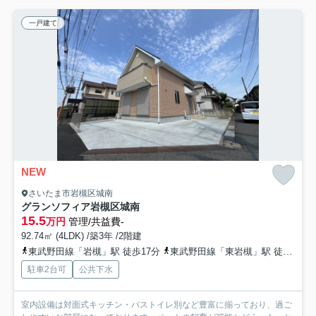
一戸建て
NEW
さいたま市岩槻区城南
グランソフィア岩槻区城南
15.5
万円
管理/共益費-
92.74㎡ (4LDK) /築3年 /2階建
東武野田線「岩槻」駅 徒歩17分
東武野田線「東岩槻」駅 徒歩47分
駐車2台可
公共下水
室内設備は対面式キッチン・バストイレ別など豊富に揃っており、過ご