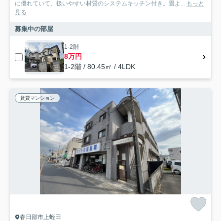
に優れていて、扱いやすい材質のシステムキッチン付き。畳よ...
もっと
見る
募集中の部屋
1-2階
8万円
1-2階 / 80.45㎡ / 4LDK
賃貸マンション
春日部市上蛭田