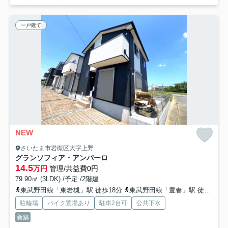
一戸建て
NEW
さいたま市岩槻区大字上野
グランソフィア・アンパーロ
14.5
万円
管理/共益費0円
79.90㎡ (3LDK) /予定 /2階建
東武野田線「東岩槻」駅 徒歩18分
東武野田線「豊春」駅 徒歩28分
駐輪場
バイク置場あり
駐車2台可
公共下水
新築