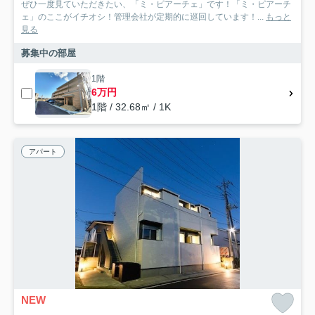
ぜひ一度見ていただきたい、「ミ・ピアーチェ」です！「ミ・ピアーチ
ェ」のここがイチオシ！管理会社が定期的に巡回しています！...
もっと
見る
募集中の部屋
1階
6万円
1階 / 32.68㎡ / 1K
アパート
NEW