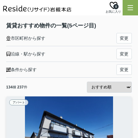
0
お気に入り
賃貸おすすめ物件の一覧(5ページ目)
市区町村から探す
変更
沿線・駅から探す
変更
条件から探す
変更
134
棟
237
件
アパート