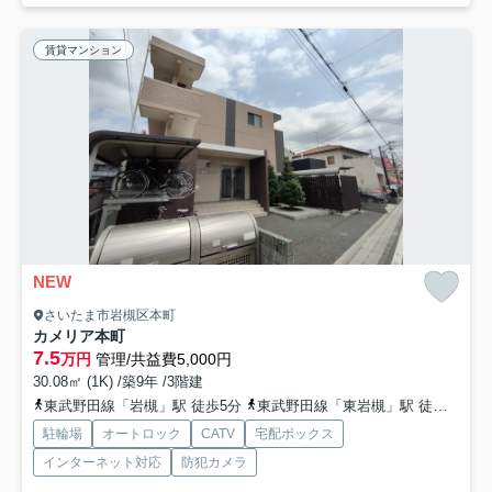
賃貸マンション
NEW
さいたま市岩槻区本町
カメリア本町
7.5
万円
管理/共益費5,000円
30.08㎡ (1K) /築9年 /3階建
東武野田線「岩槻」駅 徒歩5分
東武野田線「東岩槻」駅 徒歩35分
駐輪場
オートロック
CATV
宅配ボックス
インターネット対応
防犯カメラ