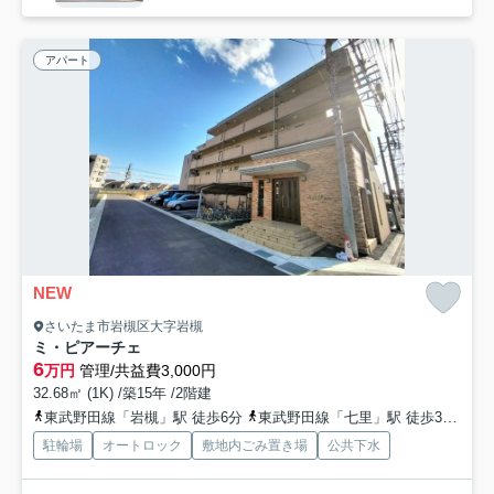
アパート
NEW
さいたま市岩槻区大字岩槻
ミ・ピアーチェ
6
万円
管理/共益費3,000円
32.68㎡ (1K) /築15年 /2階建
東武野田線「岩槻」駅 徒歩6分
東武野田線「七里」駅 徒歩37分
東
駐輪場
オートロック
敷地内ごみ置き場
公共下水