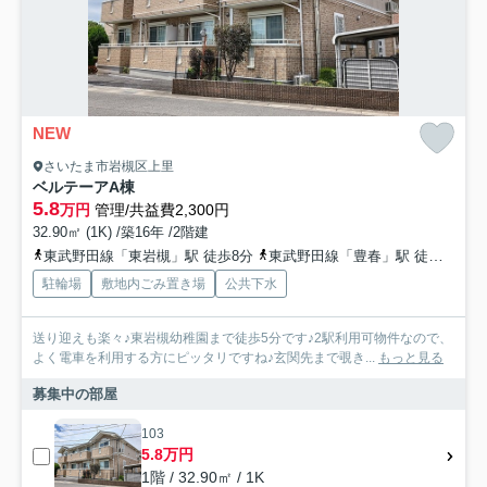
NEW
さいたま市岩槻区上里
ベルテーアA棟
5.8
万円
管理/共益費2,300円
32.90㎡ (1K) /築16年 /2階建
東武野田線「東岩槻」駅 徒歩8分
東武野田線「豊春」駅 徒歩27分
駐輪場
敷地内ごみ置き場
公共下水
送り迎えも楽々♪東岩槻幼稚園まで徒歩5分です♪2駅利用可物件なので、
よく電車を利用する方にピッタリですね♪玄関先まで覗き...
もっと見る
募集中の部屋
103
5.8万円
1階 / 32.90㎡ / 1K