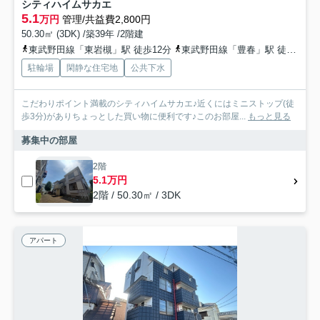
シティハイムサカエ
5.1
万円
管理/共益費2,800円
50.30㎡ (3DK) /築39年 /2階建
東武野田線「東岩槻」駅 徒歩12分
東武野田線「豊春」駅 徒歩30分
駐輪場
閑静な住宅地
公共下水
こだわりポイント満載のシティハイムサカエ♪近くにはミニストップ(徒
歩3分)がありちょっとした買い物に便利です♪このお部屋...
もっと見る
募集中の部屋
2階
5.1万円
2階 / 50.30㎡ / 3DK
アパート