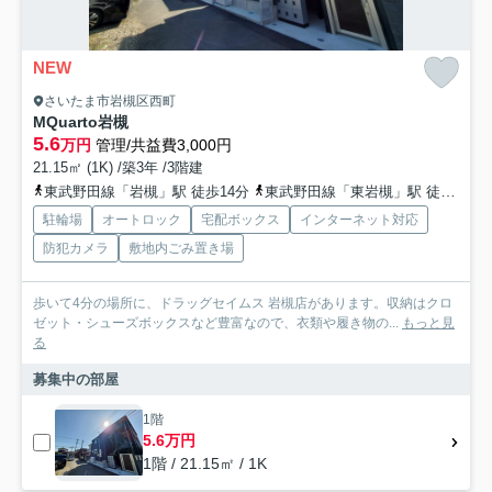
NEW
さいたま市岩槻区西町
MQuarto岩槻
5.6
万円
管理/共益費3,000円
21.15㎡ (1K) /築3年 /3階建
東武野田線「岩槻」駅 徒歩14分
東武野田線「東岩槻」駅 徒歩39分
駐輪場
オートロック
宅配ボックス
インターネット対応
防犯カメラ
敷地内ごみ置き場
歩いて4分の場所に、ドラッグセイムス 岩槻店があります。収納はクロ
ゼット・シューズボックスなど豊富なので、衣類や履き物の...
もっと見
る
募集中の部屋
1階
5.6万円
1階 / 21.15㎡ / 1K