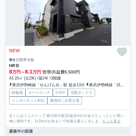
NEW
春日部市大枝
HRⅢ
8
8.1
万円～
万円
管理/共益費6,500円
43.20㎡ (1LDK) /築2年 /3階建
東武伊勢崎線「せんげん台」駅 徒歩13分
東武伊勢崎線「武里」駅 徒歩16分
駐輪場
オートロック
CATV
宅配ボックス
インターネット対応
敷地内ごみ置き場
近くにはミニストップ 春日部大枝店(徒歩4分)がありちょっとした買い
物に便利です。1LDKのお住まいで快適な暮らしをしま...
もっと見る
募集中の部屋