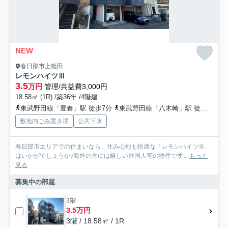
NEW
春日部市上蛭田
レモンハイツⅢ
3.5
万円
管理/共益費3,000円
18.58㎡ (1R) /築36年 /4階建
東武野田線「豊春」駅 徒歩7分
東武野田線「八木崎」駅 徒歩24分
敷地内ごみ置き場
公共下水
春日部市エリアでの住まいなら、住み心地も快適な「レモンハイツⅢ」
はいかがでしょうか♪海外の方には嬉しい外国人可の物件です...
もっと
見る
募集中の部屋
3階
3.5万円
3階 / 18.58㎡ / 1R