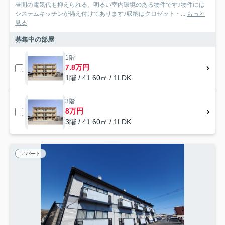
昼間の電気代も抑えられる、明るい室内環境のある物件です♪物件には
システムキッチンが備え付けてあります♪収納はクロゼット・...
もっと
見る
募集中の部屋
1階
7.8万円
1階 / 41.60㎡ / 1LDK
3階
8万円
3階 / 41.60㎡ / 1LDK
アパート