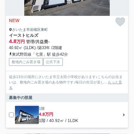
NEW
さいたま市岩槻区東町
イーストヒルズ
4.8
万円
管理/共益費-
40.92㎡ (1LDK) /築33年 /2階建
東武野田線「七里」駅 徒歩42分
敷地内ごみ置き場
公共下水
徒歩13分の場所にさいたま市立太田小学校があります♪こちらのお住ま
いは、敷地内ごみ置き場のある物件です♪毎日の生活が楽し...
もっと見
る
募集中の部屋
1階
4.8万円
1階 / 40.92㎡ / 1LDK