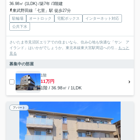
36.98㎡ (1LDK) /築7年 /3階建
東武野田線「七里」駅 徒歩27分
駐輪場
オートロック
宅配ボックス
インターネット対応
公共下水
さいたま市見沼区エリアでの住まいなら、住み心地も快適な「サン ア
イランド」はいかがでしょうか。東北本線東大宮駅周辺への引...
もっと
見る
募集中の部屋
1階
11万円
1階 / 36.98㎡ / 1LDK
アパート