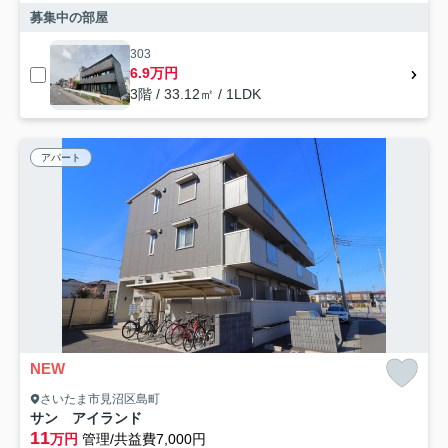
募集中の部屋
303
6.9万円
3階 / 33.12㎡ / 1LDK
アパート
NEW
さいたま市見沼区島町
サン アイランド
11
万円
管理/共益費7,000円