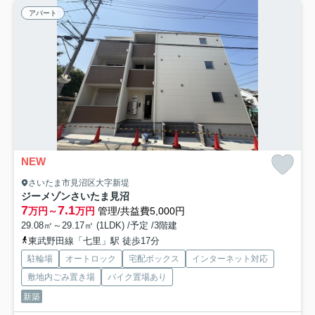
アパート
NEW
さいたま市見沼区大字新堤
ジーメゾンさいたま見沼
7
7.1
万円～
万円
管理/共益費5,000円
29.08㎡～29.17㎡ (1LDK) /予定 /3階建
東武野田線「七里」駅 徒歩17分
駐輪場
オートロック
宅配ボックス
インターネット対応
敷地内ごみ置き場
バイク置場あり
新築