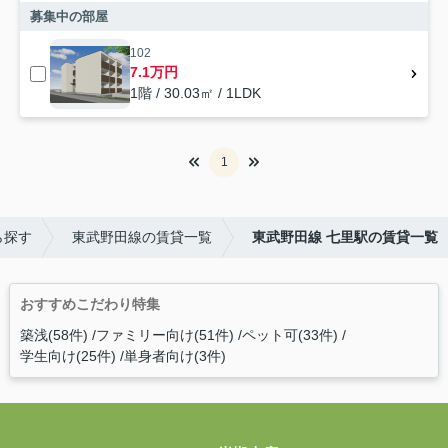
募集中の部屋
102
7.1万円
1階 / 30.03㎡ / 1LDK
1
ら探す
東武野田線の賃貸一覧
東武野田線 七里駅の賃貸一覧
おすすめこだわり特集
築浅(58件)
ファミリー向け(51件)
ペット可(33件)
学生向け(25件)
単身者向け(3件)