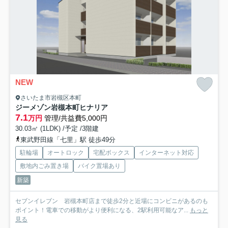
NEW
さいたま市岩槻区本町
ジーメゾン岩槻本町ヒナリア
7.1
万円
管理/共益費5,000円
30.03㎡ (1LDK) /予定 /3階建
東武野田線「七里」駅 徒歩49分
駐輪場
オートロック
宅配ボックス
インターネット対応
敷地内ごみ置き場
バイク置場あり
新築
セブンイレブン 岩槻本町店まで徒歩2分と近場にコンビニがあるのも
ポイント！電車での移動がより便利になる、2駅利用可能なア...
もっと
見る