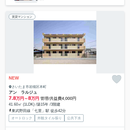
賃貸マンション
NEW
さいたま市岩槻区本町
アン ラルジュ
7.8
8
万円～
万円
管理/共益費4,000円
41.60㎡ (1LDK) /築15年 /3階建
東武野田線「七里」駅 徒歩42分
オートロック
外観タイル張り
公共下水