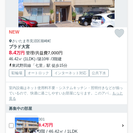
NEW
さいたま市見沼区堀崎町
プラド大宮
8.4
万円
管理/共益費7,000円
46.42㎡ (1LDK) /築10年 /3階建
東武野田線「七里」駅 徒歩15分
駐輪場
オートロック
インターネット対応
公共下水
室内設備はネット使用料不要・システムキッチン・照明付きなどが揃っ
ているので、快適に過ごしやすいお部屋になります。このアパ...
もっと
見る
募集中の部屋
301
8.4万円
3階 / 46.42㎡ / 1LDK