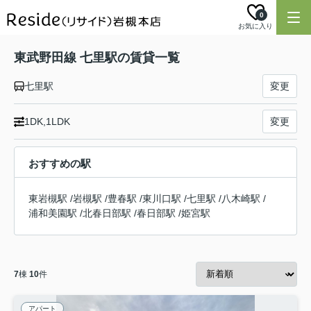
0
お気に入り
東武野田線 七里駅の賃貸一覧
七里駅
変更
1DK,1LDK
変更
おすすめの駅
東岩槻駅
/
岩槻駅
/
豊春駅
/
東川口駅
/
七里駅
/
八木崎駅
/
浦和美園駅
/
北春日部駅
/
春日部駅
/
姫宮駅
7
棟
10
件
アパート