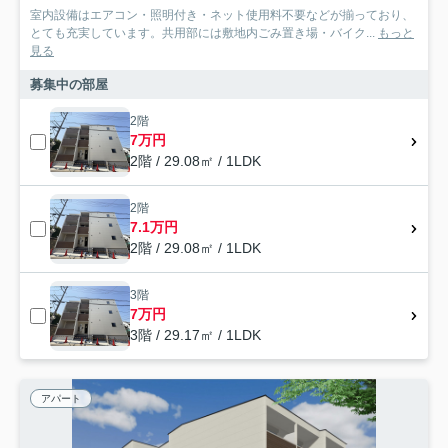
室内設備はエアコン・照明付き・ネット使用料不要などが揃っており、
とても充実しています。共用部には敷地内ごみ置き場・バイク...
もっと
見る
募集中の部屋
2階
7万円
2階 / 29.08㎡ / 1LDK
2階
7.1万円
2階 / 29.08㎡ / 1LDK
3階
7万円
3階 / 29.17㎡ / 1LDK
アパート