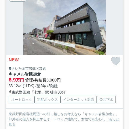
NEW
さいたま市岩槻区加倉
キャメル岩槻加倉
6.9
万円
管理/共益費3,000円
33.12㎡ (1LDK) /築2年 /3階建
東武野田線「七里」駅 徒歩38分
オートロック
宅配ボックス
インターネット対応
公共下水
東武野田線岩槻周辺への引っ越しをお考えなら「キャメル岩槻加倉」。
部外者の侵入を抑止するオートロック機能で、女性でも安心し...
もっと
見る