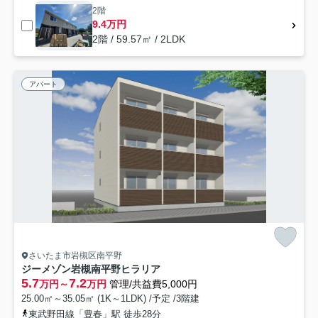
2階
9.4万円
2階 / 59.57㎡ / 2LDK
アパート
さいたま市岩槻区南平野
ジーメゾン岩槻南平野ヒラリア
5.7
7.2
万円～
万円
管理/共益費5,000円
25.00㎡～35.05㎡ (1K～1LDK) /予定 /3階建
東武野田線「豊春」駅 徒歩28分