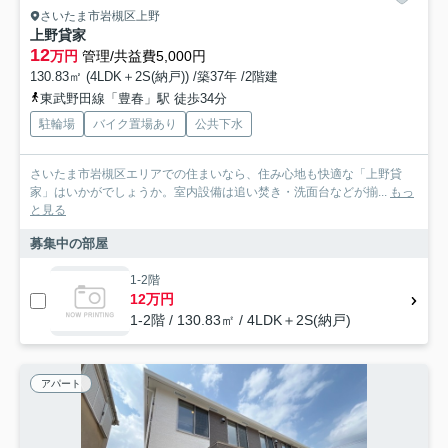
さいたま市岩槻区上野
上野貸家
12
万円
管理/共益費5,000円
130.83㎡ (4LDK＋2S(納戸)) /築37年 /2階建
東武野田線「豊春」駅 徒歩34分
駐輪場
バイク置場あり
公共下水
さいたま市岩槻区エリアでの住まいなら、住み心地も快適な「上野貸
家」はいかがでしょうか。室内設備は追い焚き・洗面台などが揃...
もっ
と見る
募集中の部屋
1-2階
12万円
1-2階 / 130.83㎡ / 4LDK＋2S(納戸)
アパート