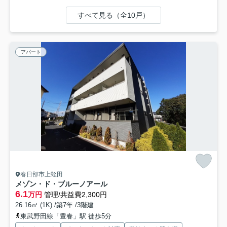
すべて見る（全10戸）
アパート
春日部市上蛭田
メゾン・ド・ブルーノアール
6.1
万円
管理/共益費2,300円
26.16㎡ (1K) /築7年 /3階建
東武野田線「豊春」駅 徒歩5分