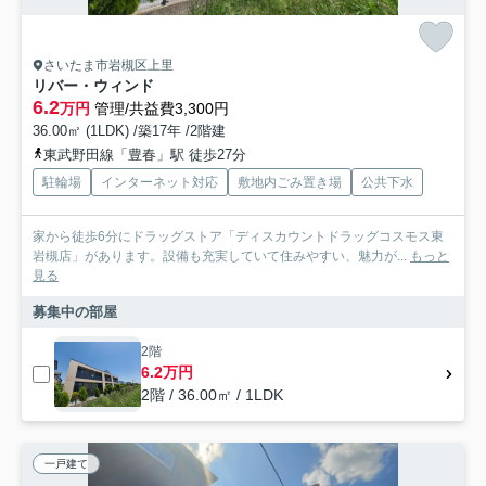
さいたま市岩槻区上里
リバー・ウィンド
6.2
万円
管理/共益費3,300円
36.00㎡ (1LDK) /築17年 /2階建
東武野田線「豊春」駅 徒歩27分
駐輪場
インターネット対応
敷地内ごみ置き場
公共下水
家から徒歩6分にドラッグストア「ディスカウントドラッグコスモス東
岩槻店」があります。設備も充実していて住みやすい、魅力が...
もっと
見る
募集中の部屋
2階
6.2万円
2階 / 36.00㎡ / 1LDK
一戸建て