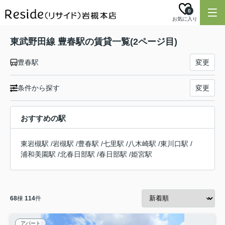
0
お気に入り
東武野田線 豊春駅の賃貸一覧(2ページ目)
豊春駅
変更
条件から探す
変更
おすすめの駅
東岩槻駅
/
岩槻駅
/
豊春駅
/
七里駅
/
八木崎駅
/
東川口駅
/
浦和美園駅
/
北春日部駅
/
春日部駅
/
姫宮駅
68
棟
114
件
アパート