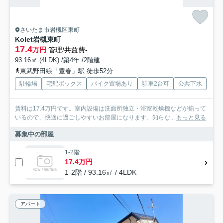
さいたま市岩槻区東町
Kolet岩槻東町
17.4
万円
管理/共益費-
93.16㎡ (4LDK) /築4年 /2階建
東武野田線「豊春」駅 徒歩52分
駐輪場
宅配ボックス
バイク置場あり
駐車2台可
公共下水
賃料は17.4万円です。室内設備は洗面所独立・浴室乾燥機などが揃って
いるので、快適に過ごしやすいお部屋になります。知らな...
もっと見る
募集中の部屋
1-2階
17.4万円
1-2階 / 93.16㎡ / 4LDK
アパート