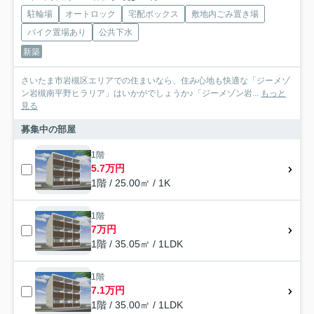
駐輪場
オートロック
宅配ボックス
敷地内ごみ置き場
バイク置場あり
公共下水
新築
さいたま市岩槻区エリアでの住まいなら、住み心地も快適な「ジーメゾ
ン岩槻南平野ヒラリア」はいかがでしょうか♪「ジーメゾン岩...
もっと
見る
募集中の部屋
1階
5.7万円
1階 / 25.00㎡ / 1K
1階
7万円
1階 / 35.05㎡ / 1LDK
1階
7.1万円
1階 / 35.00㎡ / 1LDK