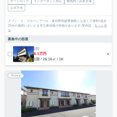
オートロック
インターネット対応
敷地内ごみ置き場
公共下水
メゾン・ド・ブルーノアール：東武野田線豊春駅にも近くて便利♪徒歩
25分の場所にさいたま市立東岩槻小学校があります♪室内設...
もっと見
る
募集中の部屋
102
6.1万円
1階 / 26.16㎡ / 1K
アパート