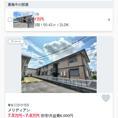
募集中の部屋
1階
7万円
1階 / 50.42㎡ / 2LDK
アパート
春日部市増富
メリディアン
7.5
7.6
万円～
万円
管理/共益費6,000円