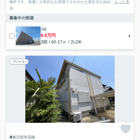
物件です。風通しが良好なお部屋でさわやかな新生活を始め...
もっと見
る
募集中の部屋
3階
8.9万円
3階 / 60.17㎡ / 2LDK
アパート
春日部市花積