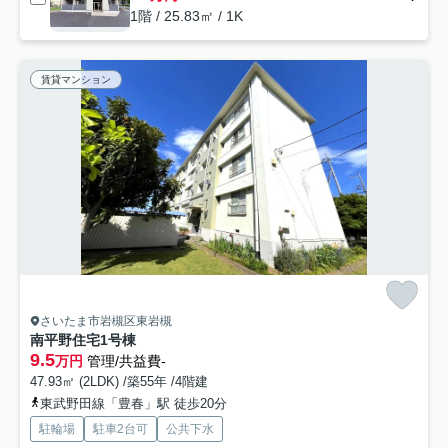
1階 / 25.83㎡ / 1K
賃貸マンション
さいたま市岩槻区東岩槻
南平野住宅1号棟
9.5
万円
管理/共益費-
47.93㎡ (2LDK) /築55年 /4階建
東武野田線「豊春」駅 徒歩20分
駐輪場
駐車2台可
公共下水