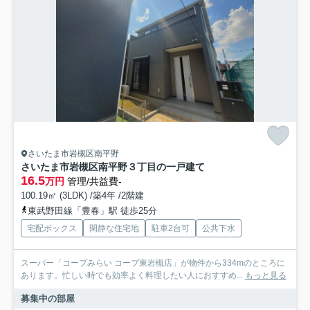
さいたま市岩槻区南平野
さいたま市岩槻区南平野３丁目の一戸建て
16.5
万円
管理/共益費-
100.19㎡ (3LDK) /築4年 /2階建
東武野田線「豊春」駅 徒歩25分
宅配ボックス
閑静な住宅地
駐車2台可
公共下水
スーパー「コープみらい コープ東岩槻店」が物件から334mのところに
あります。忙しい時でも効率よく料理したい人におすすめ...
もっと見る
募集中の部屋