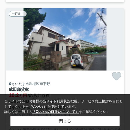
一戸建て
さいたま市岩槻区南平野
成田邸貸家
10.2
万円
管理/共益費-
91.91㎡ (4LDK) /築31年 /2階建
当サイトでは、お客様の当サイト利用状況把握、サービス向上検討を目的と
して、クッキー（Cookie）を使用しています。
東武野田線「豊春」駅 徒歩20分
詳しくは、当社の
「Cookieの取扱いについて」
をご確認ください。
閑静な住宅地
好立地
公共下水
閉じる
うぐいす児童公園まで247mです。こちらの物件は周辺に2駅あるので通