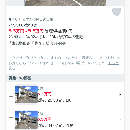
さいたま市岩槻区日の出町
ハウスいわつき
5.3
5.5
万円～
万円
管理/共益費0円
26.93㎡～34.02㎡ (1K～2DK) /築35年 /2階建
東武野田線「豊春」駅 徒歩44分
こだわりで選びたい方におすすめ。さいたま市岩槻区エリアで住まいを
お探しなら「ハウスいわつき」。徒歩5分の場所にさいたま市...
もっと
見る
募集中の部屋
2階
5.3万円
2階 / 26.93㎡ / 1K
2階
5.5万円
2階 / 34.02㎡ / 2DK