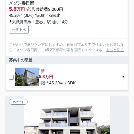
メゾン春日部
5.8
万円
管理/共益費9,000円
45.20㎡ (3DK) /築38年 /2階建
東武野田線「豊春」駅 徒歩14分
公共下水
こだわりで選びたい方におすすめ。春日部市エリアで住まいをお探しな
ら「メゾン春日部」。45.2平米程の専有面積でスペースも...
もっと見る
募集中の部屋
1階
5.8万円
1階 / 45.20㎡ / 3DK
アパート