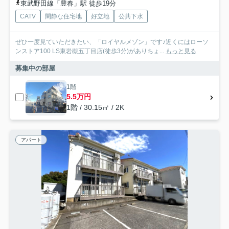
東武野田線「豊春」駅 徒歩19分
CATV
閑静な住宅地
好立地
公共下水
ぜひ一度見ていただきたい、「ロイヤルメゾン」です♪近くにはローソ
ンストア100 LS東岩槻五丁目店(徒歩3分)がありちょ...
もっと見る
募集中の部屋
1階
5.5万円
1階 / 30.15㎡ / 2K
アパート