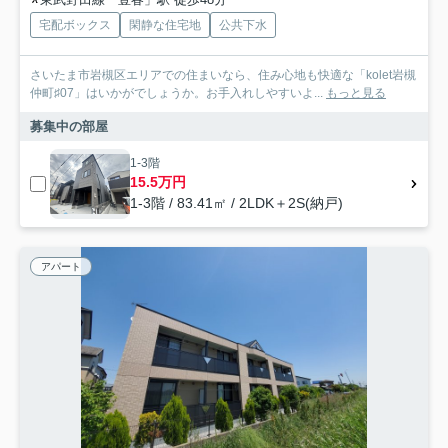
宅配ボックス
閑静な住宅地
公共下水
さいたま市岩槻区エリアでの住まいなら、住み心地も快適な「kolet岩槻
仲町♯07」はいかがでしょうか。お手入れしやすいよ...
もっと見る
募集中の部屋
1-3階
15.5万円
1-3階 / 83.41㎡ / 2LDK＋2S(納戸)
アパート