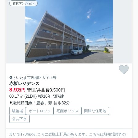
賃貸マンション
さいたま市岩槻区大字上野
赤坂レジデンス
8.9
万円
管理/共益費3,500円
60.17㎡ (2LDK) /築16年 /3階建
東武野田線「豊春」駅 徒歩32分
駐輪場
オートロック
宅配ボックス
閑静な住宅地
公共下水
歩いて178mのところに岩槻上野局があります。こちらは駐輪場付きの