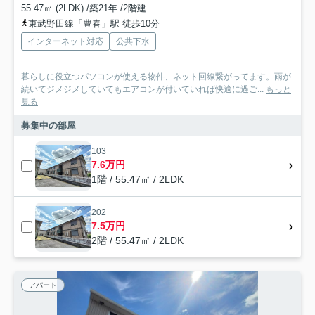
55.47㎡ (2LDK) /築21年 /2階建
東武野田線「豊春」駅 徒歩10分
インターネット対応
公共下水
暮らしに役立つパソコンが使える物件、ネット回線繋がってます。雨が
続いてジメジメしていてもエアコンが付いていれば快適に過ご...
もっと
見る
募集中の部屋
103
7.6万円
1階 / 55.47㎡ / 2LDK
202
7.5万円
2階 / 55.47㎡ / 2LDK
アパート