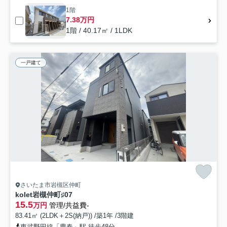
1階
7.38万円
1階 / 40.17㎡ / 1LDK
一戸建て
さいたま市岩槻区仲町
kolet岩槻仲町♯07
15.5
万円
管理/共益費-
83.41㎡ (2LDK＋2S(納戸)) /築1年 /3階建
東武野田線「豊春」駅 徒歩48分