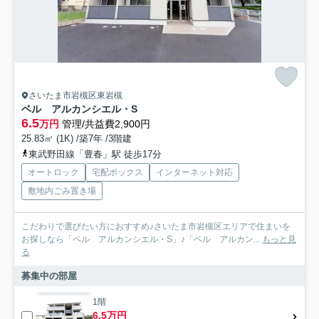
さいたま市岩槻区東岩槻
ベル アルカンシエル・S
6.5
万円
管理/共益費2,900円
25.83㎡ (1K) /築7年 /3階建
東武野田線「豊春」駅 徒歩17分
オートロック
宅配ボックス
インターネット対応
敷地内ごみ置き場
こだわりで選びたい方におすすめ♪さいたま市岩槻区エリアで住まいを
お探しなら「ベル アルカンシエル・S」♪「ベル アルカン...
もっと見
る
募集中の部屋
1階
6.5万円