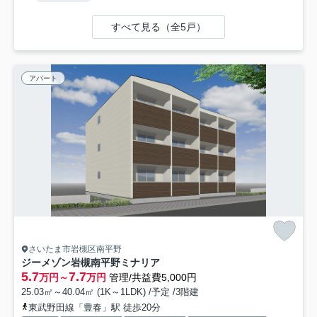
すべて見る（全5戸）
アパート
さいたま市岩槻区南平野
ジーメゾン岩槻南平野ミナリア
5.7
7.7
万円～
万円
管理/共益費5,000円
25.03㎡～40.04㎡ (1K～1LDK) /予定 /3階建
東武野田線「豊春」駅 徒歩20分