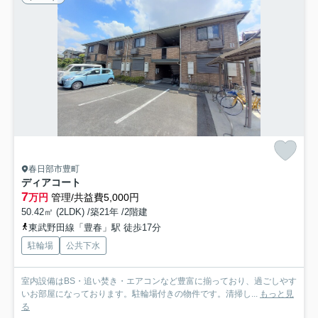
春日部市豊町
ディアコート
7
万円
管理/共益費5,000円
50.42㎡ (2LDK) /築21年 /2階建
東武野田線「豊春」駅 徒歩17分
駐輪場
公共下水
室内設備はBS・追い焚き・エアコンなど豊富に揃っており、過ごしやす
いお部屋になっております。駐輪場付きの物件です。清掃し...
もっと見
る