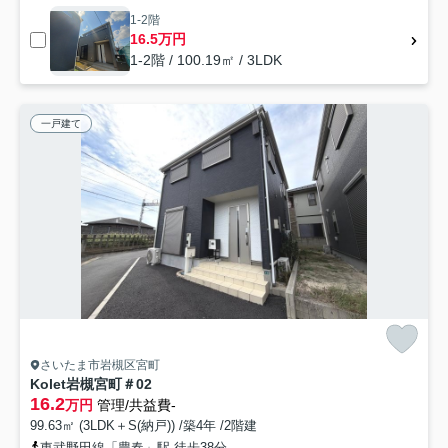
1-2階
16.5万円
1-2階 / 100.19㎡ / 3LDK
一戸建て
さいたま市岩槻区宮町
Kolet岩槻宮町＃02
16.2
万円
管理/共益費-
99.63㎡ (3LDK＋S(納戸)) /築4年 /2階建
東武野田線「豊春」駅 徒歩38分