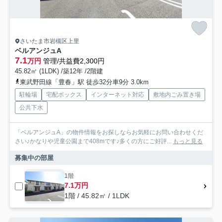
さいたま市岩槻区上里
ベルアンジュA
7.1
万円
管理/共益費2,300円
45.82㎡ (1LDK) /築12年 /2階建
東武野田線「豊春」駅 徒歩32分車9分 3.0km
駐輪場
宅配ボックス
インターネット対応
敷地内ごみ置き場
公共下水
「ベルアンジュA」の物件情報をお探しならお気軽にお問い合わせくだ
さい♪かなりや児童公園まで408mです♪多くの方にご好評...
もっと見る
募集中の部屋
1階
7.1万円
1階 / 45.82㎡ / 1LDK