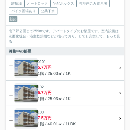
駐輪場
オートロック
宅配ボックス
敷地内ごみ置き場
バイク置場あり
公共下水
新築
南平野公園まで259mです。アパートタイプのお部屋です。室内設備は
洗面化粧台・浴室乾燥機などが揃っており、とても充実して...
もっと見
る
募集中の部屋
0101
5.7万円
1階 / 25.03㎡ / 1K
102
5.7万円
1階 / 25.03㎡ / 1K
103
7.5万円
1階 / 40.01㎡ / 1LDK