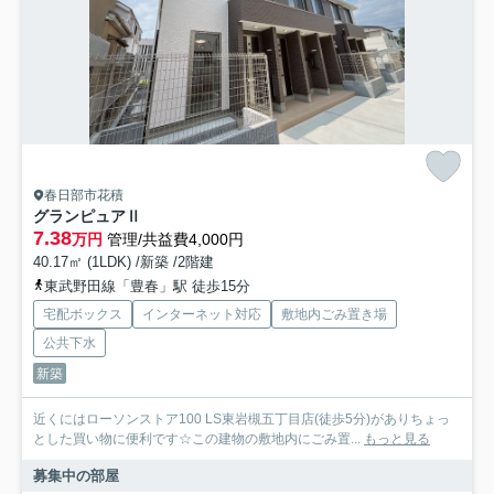
春日部市花積
グランピュアⅡ
7.38
万円
管理/共益費4,000円
40.17㎡ (1LDK) /新築 /2階建
東武野田線「豊春」駅 徒歩15分
宅配ボックス
インターネット対応
敷地内ごみ置き場
公共下水
新築
近くにはローソンストア100 LS東岩槻五丁目店(徒歩5分)がありちょっ
とした買い物に便利です☆この建物の敷地内にごみ置...
もっと見る
募集中の部屋