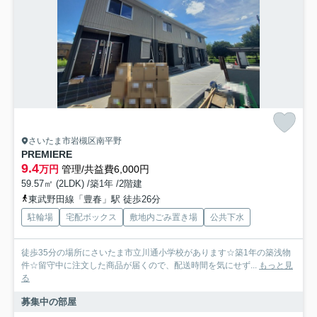
さいたま市岩槻区南平野
PREMIERE
9.4
万円
管理/共益費6,000円
59.57㎡ (2LDK) /築1年 /2階建
東武野田線「豊春」駅 徒歩26分
駐輪場
宅配ボックス
敷地内ごみ置き場
公共下水
徒歩35分の場所にさいたま市立川通小学校があります☆築1年の築浅物
件☆留守中に注文した商品が届くので、配送時間を気にせず...
もっと見
る
募集中の部屋