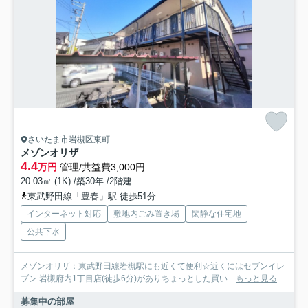
さいたま市岩槻区東町
メゾンオリザ
4.4
万円
管理/共益費3,000円
20.03㎡ (1K) /築30年 /2階建
東武野田線「豊春」駅 徒歩51分
インターネット対応
敷地内ごみ置き場
閑静な住宅地
公共下水
メゾンオリザ：東武野田線岩槻駅にも近くて便利☆近くにはセブンイレ
ブン 岩槻府内1丁目店(徒歩6分)がありちょっとした買い...
もっと見る
募集中の部屋