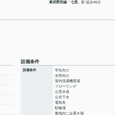
東武野田線
「
七里
」駅 徒歩46分
設備条件
設備条件
学生向け
女性向け
室内洗濯機置場
フローリング
公営水道
公共下水
電気有
駐輪場
敷地内ごみ置き場