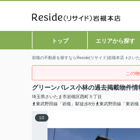
トップ
エリアから探す
岩槻の不動産を探すならReside(リサイド)岩槻本店
さいた
この物
グリーンパレス小林の過去掲載物件情
埼玉県
さいたま市岩槻区
西町
５丁目
東武野田線「岩槻」駅徒歩8分
東武野田線「東岩槻
1
/
2