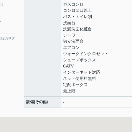
ガスコンロ
目
コンロ２口以上
バス・トイレ別
分
洗面台
洗髪洗面化粧台
シャワー
情報の見方
独立洗面台
エアコン
ウォークインクロゼット
シューズボックス
CATV
インターネット対応
ネット使用料無料
宅配ボックス
最上階
設備(その他)
-