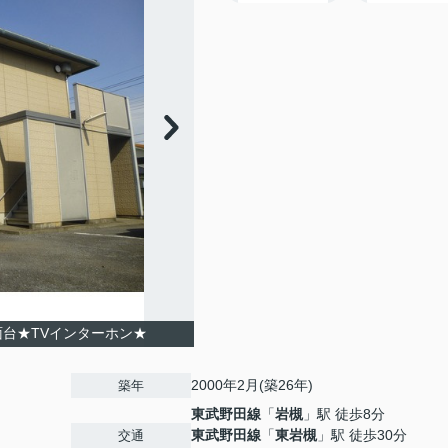
面台★TVインターホン★
2000年2月(築26年)
築年
東武野田線
「
岩槻
」駅 徒歩8分
東武野田線
「
東岩槻
」駅 徒歩30分
交通