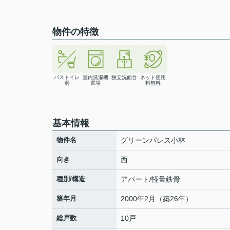
物件の特徴
バストイレ
室内洗濯機
独立洗面台
ネット使用
別
置場
料無料
基本情報
物件名
グリーンパレス小林
向き
西
種別/構造
アパート/軽量鉄骨
築年月
2000年2月（築26年）
総戸数
10戸