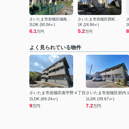
さいたま市岩槻区城南５丁目
さいたま市岩槻区西町５丁目
2LDK (50.04㎡)
1K (24.84㎡)
1
6.1
5.2
8
万円
万円
よく見られている物件
さいたま市岩槻区南平野４丁目
さいたま市岩槻区府内
2LDK (69.24㎡)
1LDK (39.67㎡)
9
7.2
万円
万円