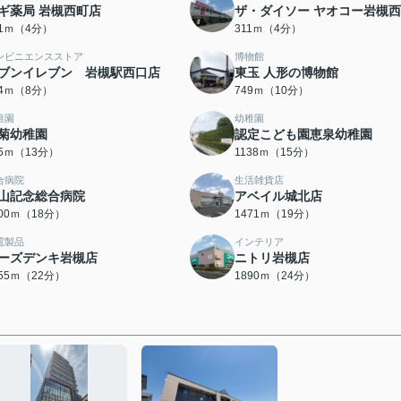
ギ薬局 岩槻西町店
ザ・ダイソー ヤオコー岩槻
91ｍ（4分）
311ｍ（4分）
ンビニエンスストア
博物館
ブンイレブン 岩槻駅西口店
東玉 人形の博物館
24ｍ（8分）
749ｍ（10分）
稚園
幼稚園
菊幼稚園
認定こども園恵泉幼稚園
65ｍ（13分）
1138ｍ（15分）
合病院
生活雑貨店
山記念総合病院
アベイル城北店
400ｍ（18分）
1471ｍ（19分）
電製品
インテリア
ーズデンキ岩槻店
ニトリ岩槻店
755ｍ（22分）
1890ｍ（24分）