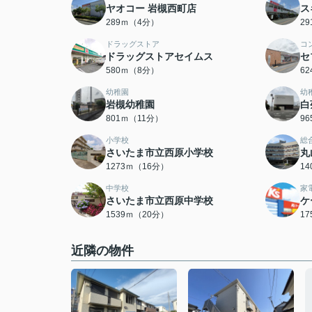
ヤオコー 岩槻西町店
ス
289ｍ（4分）
2
ドラッグストア
コ
ドラッグストアセイムス
セ
580ｍ（8分）
6
幼稚園
幼
岩槻幼稚園
白
801ｍ（11分）
9
小学校
総
さいたま市立西原小学校
丸
1273ｍ（16分）
1
中学校
家
さいたま市立西原中学校
ケ
1539ｍ（20分）
1
近隣の物件