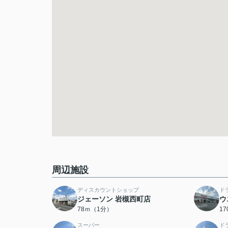
周辺施設
ディスカウントショップ
ド
ジェーソン 岩槻西町店
ウ
78ｍ（1分）
1
スーパー
ド