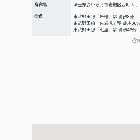
所在地
埼玉県
さいたま市岩槻区
西町
５丁
交通
東武野田線
「
岩槻
」駅 徒歩8分
東武野田線
「
東岩槻
」駅 徒歩30
東武野田線
「
七里
」駅 徒歩46分