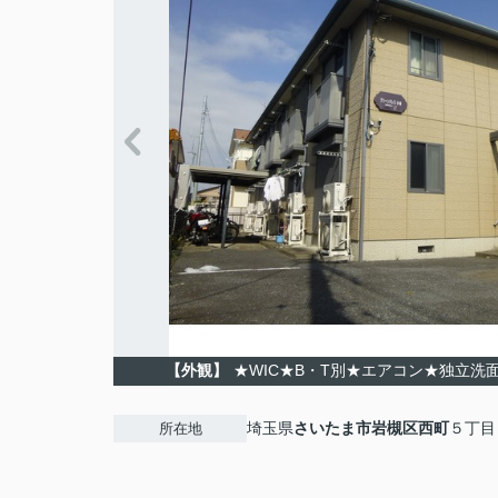
【外観】
★WIC★B・T別★エアコン★独立洗
埼玉県
さいたま市岩槻区
西町
５丁目
所在地