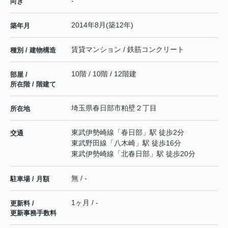
-
向き
2014年8月(築12年)
築年月
賃貸マンション / 鉄筋コンクリート
種別 / 建物構造
10階 / 10階 / 12階建
部屋 /
所在階 / 階建て
埼玉県
春日部市
粕壁
２丁目
所在地
東武伊勢崎線
「
春日部
」駅 徒歩2分
交通
東武野田線
「
八木崎
」駅 徒歩16分
東武伊勢崎線
「
北春日部
」駅 徒歩20分
無 / -
駐車場 / 月額
1ヶ月 / -
更新料 /
更新事務手数料