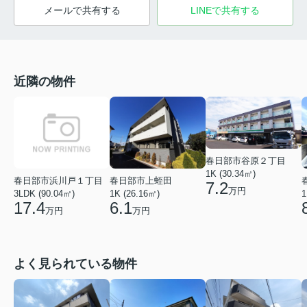
メールで共有する
LINEで共有する
近隣の物件
春日部市谷原２丁目
1K (30.34㎡)
春日部市浜川戸１丁目
春日部市上蛭田
7.2
万円
3LDK (90.04㎡)
1K (26.16㎡)
1
17.4
6.1
万円
万円
よく見られている物件