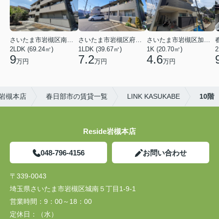
さいたま市岩槻区南平野４丁目
さいたま市岩槻区府内１丁目
さいたま市岩槻区加倉１丁目
2LDK (69.24㎡)
1LDK (39.67㎡)
1K (20.70㎡)
2
9
7.2
4.6
万円
万円
万円
)岩槻本店
春日部市の賃貸一覧
LINK KASUKABE
10階
Reside岩槻本店
048-796-4156
お問い合わせ
〒339-0043
埼玉県さいたま市岩槻区城南５丁目1-9-1
営業時間：
9：00～18：00
定休日：
（水）