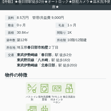
【外観】★春日部駅徒歩2分★オートロック★防犯カメラ★温水洗浄便
座★
8.5万円 管理/共益費 9,000円
賃料
0ヶ月
1ヶ月
敷金
礼金
30.84㎡
1K
面積
間取り
築12年
10階/12階建
築年数
所在階
埼玉県
春日部市
粕壁
２丁目
所在地
東武伊勢崎線
「
春日部
」駅 徒歩2分
交通
東武野田線
「
八木崎
」駅 徒歩16分
東武伊勢崎線
「
北春日部
」駅 徒歩20分
物件の特徴
バストイレ
室内洗濯機
TVモニタ
独立洗面台
別
置場
付きインタ
ーホン