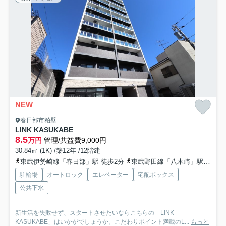
NEW
春日部市粕壁
LINK KASUKABE
8.5
万円
管理/共益費9,000円
30.84㎡ (1K) /築12年 /12階建
東武伊勢崎線「春日部」駅 徒歩2分
東武野田線「八木崎」駅 徒歩16分
駐輪場
オートロック
エレベーター
宅配ボックス
公共下水
新生活を失敗せず、スタートさせたいならこちらの「LINK
KASUKABE」はいかがでしょうか。こだわりポイント満載のL...
もっと