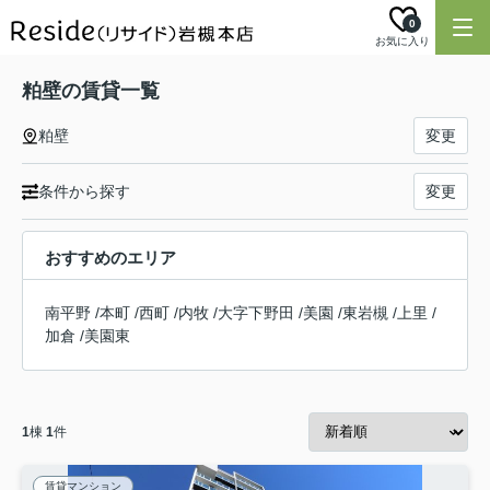
0
お気に入り
粕壁の賃貸一覧
粕壁
変更
条件から探す
変更
おすすめのエリア
南平野
/
本町
/
西町
/
内牧
/
大字下野田
/
美園
/
東岩槻
/
上里
/
加倉
/
美園東
1
棟
1
件
賃貸マンション