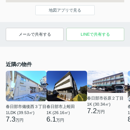
地図アプリで見る
メールで共有する
LINEで共有する
近隣の物件
春日部市谷原２丁目
1K (30.34㎡)
春日部市備後西３丁目
春日部市上蛭田
7.2
万円
1LDK (39.53㎡)
1K (26.16㎡)
1
7.3
6.1
万円
万円