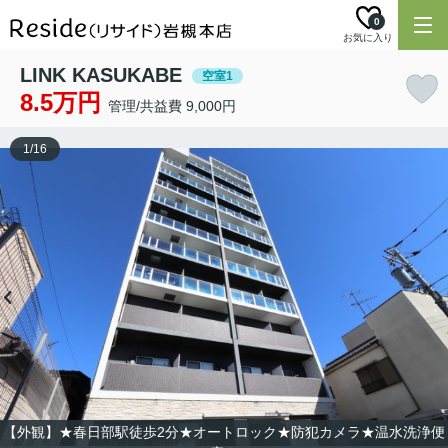
0
お気に入り
LINK KASUKABE
空室1
8.5万円
管理/共益費 9,000円
1
/
16
【外観】★春日部駅徒歩2分★オートロック★防犯カメラ★温水洗浄便