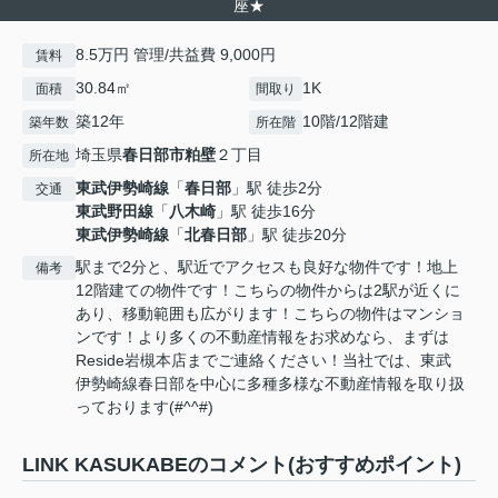
座★
8.5万円 管理/共益費 9,000円
賃料
30.84㎡
1K
面積
間取り
築12年
10階/12階建
築年数
所在階
埼玉県
春日部市
粕壁
２丁目
所在地
東武伊勢崎線
「
春日部
」駅 徒歩2分
交通
東武野田線
「
八木崎
」駅 徒歩16分
東武伊勢崎線
「
北春日部
」駅 徒歩20分
駅まで2分と、駅近でアクセスも良好な物件です！地上
備考
12階建ての物件です！こちらの物件からは2駅が近くに
あり、移動範囲も広がります！こちらの物件はマンショ
ンです！より多くの不動産情報をお求めなら、まずは
Reside岩槻本店までご連絡ください！当社では、東武
伊勢崎線春日部を中心に多種多様な不動産情報を取り扱
っております(#^^#)
LINK KASUKABEのコメント(おすすめポイント)