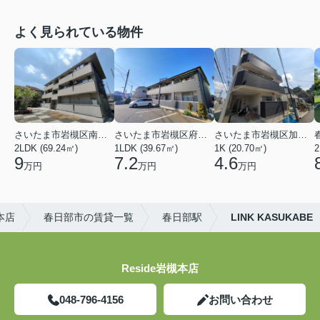
よく見られている物件
さいたま市岩槻区南平野４丁目
さいたま市岩槻区府内１丁目
さいたま市岩槻区加倉１丁目
2LDK (69.24㎡)
1LDK (39.67㎡)
1K (20.70㎡)
2
9
7.2
4.6
万円
万円
万円
本店
春日部市の賃貸一覧
春日部駅
LINK KASUKABE
Reside岩槻本店
048-796-4156
お問い合わせ