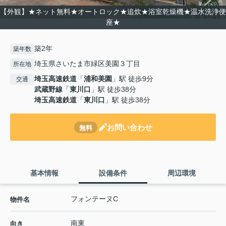
【外観】★ネット無料★オートロック★追炊★浴室乾燥機★温水洗浄便
座★
築2年
築年数
埼玉県さいたま市緑区美園３丁目
所在地
埼玉高速鉄道
「
浦和美園
」駅 徒歩9分
交通
武蔵野線
「
東川口
」駅 徒歩38分
埼玉高速鉄道
「
東川口
」駅 徒歩38分
お問い合わせ
無料
基本情報
設備条件
周辺環境
フォンテーヌC
物件名
南東
向き