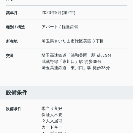
2023年9月(築2年)
築年月
アパート / 軽量鉄骨
種別 / 構造
埼玉県
さいたま市緑区
美園
３丁目
所在地
埼玉高速鉄道
「
浦和美園
」駅 徒歩9分
交通
武蔵野線
「
東川口
」駅 徒歩38分
埼玉高速鉄道
「
東川口
」駅 徒歩38分
設備条件
陽当り良好
設備条件
保証人不要
２人入居可
カードキー