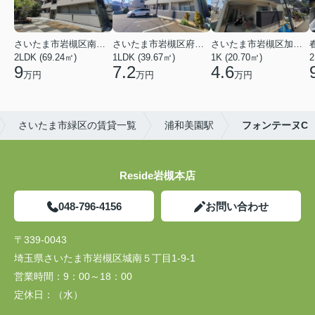
さいたま市岩槻区南平野４丁目
さいたま市岩槻区府内１丁目
さいたま市岩槻区加倉１丁目
2LDK (69.24㎡)
1LDK (39.67㎡)
1K (20.70㎡)
2
9
7.2
4.6
万円
万円
万円
さいたま市緑区の賃貸一覧
浦和美園駅
フォンテーヌC
Reside岩槻本店
048-796-4156
お問い合わせ
〒339-0043
埼玉県さいたま市岩槻区城南５丁目1-9-1
営業時間：
9：00～18：00
定休日：
（水）