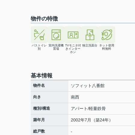
物件の特徴
バストイレ
室内洗濯機
TVモニタ付
独立洗面台
ネット使用
別
置場
きインター
料無料
ホン
基本情報
物件名
ソフィット八番館
向き
南西
種別/構造
アパート/軽量鉄骨
築年月
2002年7月（築24年）
総戸数
-