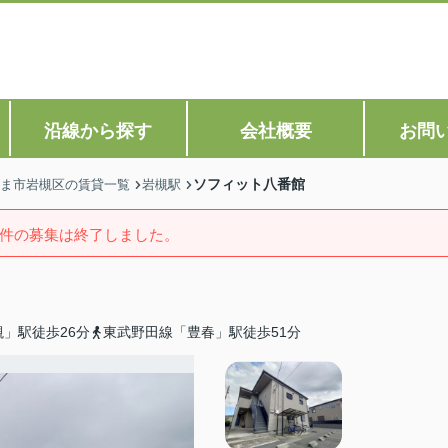
沿線から探す
会社概要
お問
ソフィット八番館
ま市岩槻区の賃貸一覧
岩槻駅
件の募集は終了しました。
」駅徒歩26分
東武野田線「豊春」駅徒歩51分