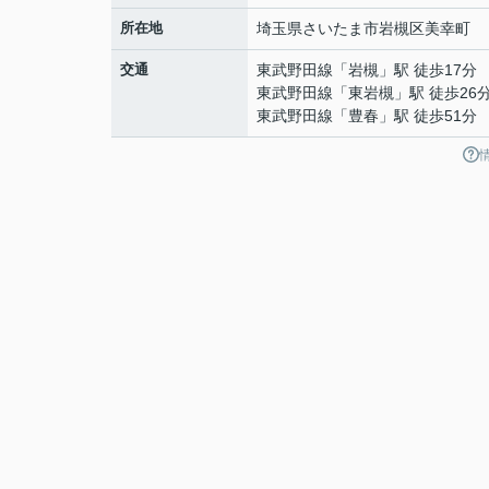
所在地
埼玉県
さいたま市岩槻区
美幸町
交通
東武野田線
「
岩槻
」駅 徒歩17分
東武野田線
「
東岩槻
」駅 徒歩26
東武野田線
「
豊春
」駅 徒歩51分