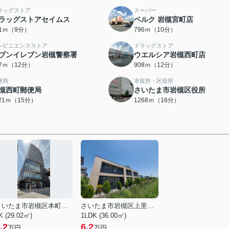
ラッグストア
スーパー
ラッグストアセイムス
ベルク 岩槻宮町店
51ｍ（9分）
796ｍ（10分）
ンビニエンスストア
ドラッグストア
ブンイレブン岩槻警察署
ウエルシア岩槻西町店
97ｍ（12分）
908ｍ（12分）
便局
市役所・区役所
槻西町郵便局
さいたま市岩槻区役所
121ｍ（15分）
1268ｍ（16分）
さいたま市岩槻区本町１丁目
さいたま市岩槻区上里１丁目
K (29.02㎡)
1LDK (36.00㎡)
.2
6.2
万円
万円