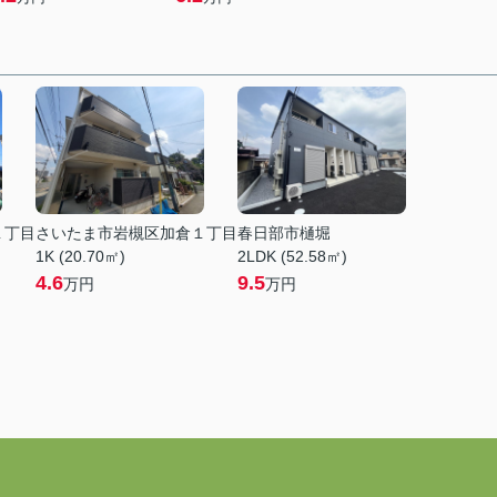
１丁目
さいたま市岩槻区加倉１丁目
春日部市樋堀
1K (20.70㎡)
2LDK (52.58㎡)
4.6
9.5
万円
万円