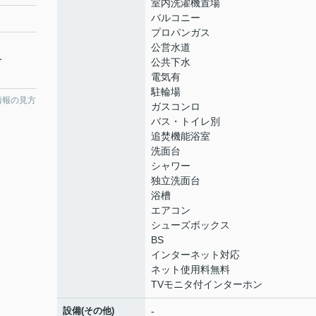
室内洗濯機置場
バルコニー
プロパンガス
公営水道
分
公共下水
電気有
駐輪場
情報の見方
ガスコンロ
バス・トイレ別
追焚機能浴室
洗面台
シャワー
独立洗面台
浴槽
エアコン
シューズボックス
BS
インターネット対応
ネット使用料無料
TVモニタ付インターホン
設備(その他)
-