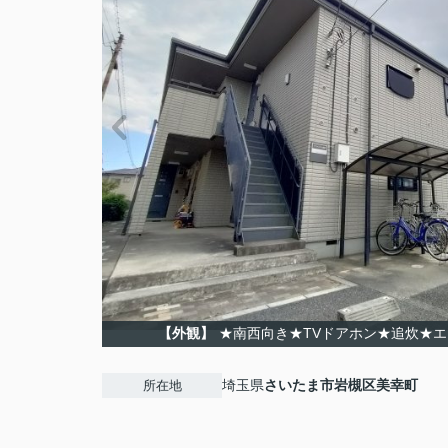
【外観】
★南西向き★TVドアホン★追炊★
埼玉県
さいたま市岩槻区
美幸町
所在地