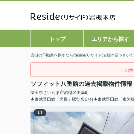
トップ
エリアから探す
岩槻の不動産を探すならReside(リサイド)岩槻本店
さいた
この物
ソフィット八番館の過去掲載物件情報
埼玉県
さいたま市岩槻区
美幸町
東武野田線「岩槻」駅徒歩17分
東武野田線「東岩槻
1
/
1