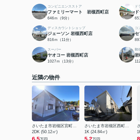
コンビニエンスストア
ド
ファミリーマート 岩槻西町店
ド
646ｍ（9分）
6
ディスカウントショップ
コ
ジェーソン 岩槻西町店
セ
816ｍ（11分）
8
スーパー
郵
ヤオコー 岩槻西町店
岩
1027ｍ（13分）
1
近隣の物件
さいたま市岩槻区宮町２丁目
さいたま市岩槻区西町５丁目
2DK (50.12㎡)
1K (24.84㎡)
1
6.5
5.2
8
万円
万円