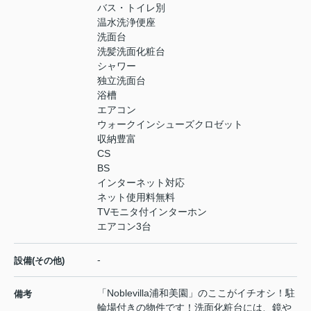
バス・トイレ別
温水洗浄便座
洗面台
洗髪洗面化粧台
シャワー
独立洗面台
浴槽
エアコン
ウォークインシューズクロゼット
収納豊富
CS
BS
インターネット対応
ネット使用料無料
TVモニタ付インターホン
エアコン3台
-
設備(その他)
「Noblevilla浦和美園」のここがイチオシ！駐
備考
輪場付きの物件です！洗面化粧台には、鏡や