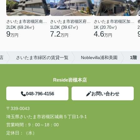
さいたま市岩槻区南平野４丁目
さいたま市岩槻区府内１丁目
さいたま市岩槻区加倉１丁目
2LDK (69.24㎡)
1LDK (39.67㎡)
1K (20.70㎡)
2
9
7.2
4.6
万円
万円
万円
店
さいたま市緑区の賃貸一覧
Noblevilla浦和美園
1階
Reside岩槻本店
048-796-4156
お問い合わせ
〒339-0043
埼玉県さいたま市岩槻区城南５丁目1-9-1
営業時間：
9：00～18：00
定休日：
（水）