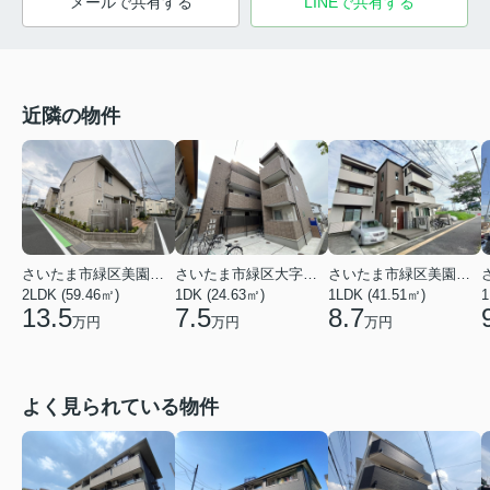
メールで共有する
LINEで共有する
近隣の物件
さいたま市緑区美園６丁目
さいたま市緑区大字下野田
さいたま市緑区美園３丁目
2LDK (59.46㎡)
1DK (24.63㎡)
1LDK (41.51㎡)
1
13.5
7.5
8.7
万円
万円
万円
よく見られている物件