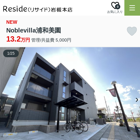
0
お気に入り
NEW
Noblevilla浦和美園
13.2
万円
管理/共益費 5,000円
1
/
25