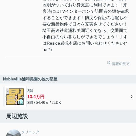
照明がついており身支度に利用できます！来
客時にはTVインターホンで訪問者の顔を確認
することができます！防災や保証の心配も不
要な新築物件で日々を充実させてください！
埼玉高速鉄道浦和美園近くでなら、交通面で
不自由のない暮らしができるでしょう！まず
はReside岩槻本店にお問い合わせください(*
´ω`*)
情報の見方
Noblevilla浦和美園の他の部屋
3階
13.4万円
3階 / 54.46㎡ / 2LDK
周辺施設
クリニック