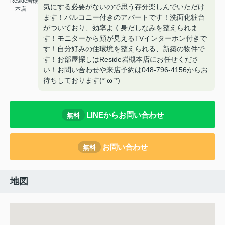
Reside岩槻
気にする必要がないので思う存分楽しんでいただけ
本店
ます！バルコニー付きのアパートです！洗面化粧台
がついており、効率よく身だしなみを整えられま
す！モニターから顔が見えるTVインターホン付きで
す！自分好みの住環境を整えられる、新築の物件で
す！お部屋探しはReside岩槻本店にお任せくださ
い！お問い合わせや来店予約は048-796-4156からお
待ちしております(*´ω`*)
LINEからお問い合わせ
無料
お問い合わせ
無料
地図