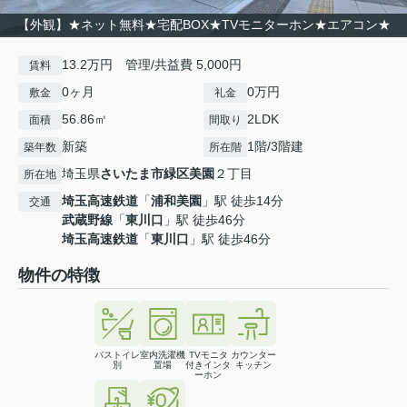
【外観】★ネット無料★宅配BOX★TVモニターホン★エアコン★
13.2万円 管理/共益費 5,000円
賃料
0ヶ月
0万円
敷金
礼金
56.86㎡
2LDK
面積
間取り
新築
1階/3階建
築年数
所在階
埼玉県
さいたま市緑区
美園
２丁目
所在地
埼玉高速鉄道
「
浦和美園
」駅 徒歩14分
交通
武蔵野線
「
東川口
」駅 徒歩46分
埼玉高速鉄道
「
東川口
」駅 徒歩46分
物件の特徴
バストイレ
室内洗濯機
TVモニタ
カウンター
別
置場
付きインタ
キッチン
ーホン