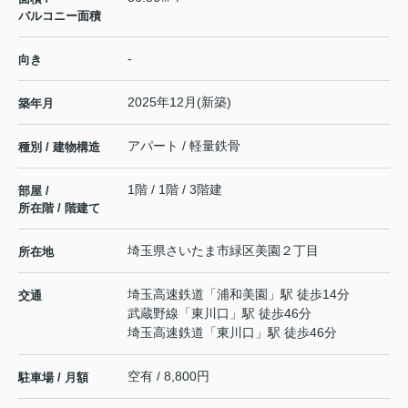
バルコニー面積
-
向き
2025年12月(新築)
築年月
アパート / 軽量鉄骨
種別 / 建物構造
1階 / 1階 / 3階建
部屋 /
所在階 / 階建て
埼玉県
さいたま市緑区
美園
２丁目
所在地
埼玉高速鉄道
「
浦和美園
」駅 徒歩14分
交通
武蔵野線
「
東川口
」駅 徒歩46分
埼玉高速鉄道
「
東川口
」駅 徒歩46分
空有 / 8,800円
駐車場 / 月額