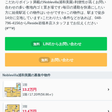
こだわりポイント満載のNoblevilla浦和美園♪利便性が高くお問い
合わせの多い敷地内ゴミ置き場です♪毎日の通勤を快適にしたい
方に始発駅近くの物件はいかがですか♪この物件は、駅まで徒歩
14分に立地しています♪こだわりたい条件などがあれば、048-
796-4156からReside岩槻本店スタッフまでお伝えください
(#^^#)
LINEからお問い合わせ
無料
お問い合わせ
無料
Noblevilla浦和美園の募集中物件
1階
13.2万円
1階 / 17.20坪(56.86㎡)
3階
13.4万円