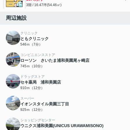
3階 / 16.47坪(54.46㎡)
周辺施設
クリニック
ともクリニック
546ｍ（7分）
コンビニエンスストア
ローソン さいたま浦和美園尾ヶ崎店
745ｍ（10分）
ドラッグストア
セキ薬局 浦和美園店
910ｍ（12分）
スーパー
イオンスタイル美園三丁目
925ｍ（12分）
ショッピングセンター
ウニクス浦和美園(UNICUS URAWAMISONO)