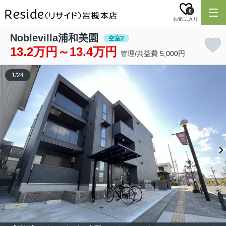
0
お気に入り
Noblevilla浦和美園
空室2
13.2万円～13.4万円
管理/共益費 5,000円
1
/
24