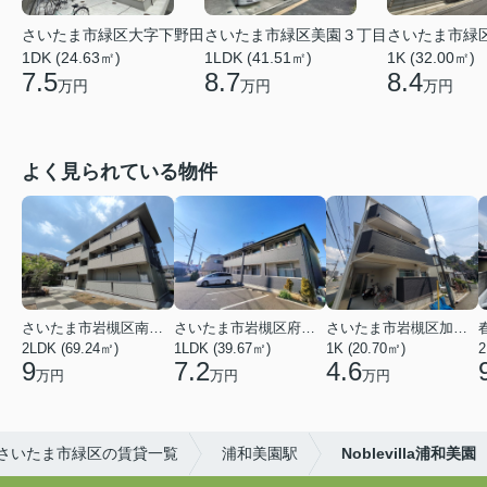
さいたま市緑区大字下野田
さいたま市緑区美園３丁目
さいたま市緑
1DK (24.63㎡)
1LDK (41.51㎡)
1K (32.00㎡)
7.5
8.7
8.4
万円
万円
万円
よく見られている物件
さいたま市岩槻区南平野４丁目
さいたま市岩槻区府内１丁目
さいたま市岩槻区加倉１丁目
2LDK (69.24㎡)
1LDK (39.67㎡)
1K (20.70㎡)
2
9
7.2
4.6
万円
万円
万円
さいたま市緑区の賃貸一覧
浦和美園駅
Noblevilla浦和美園