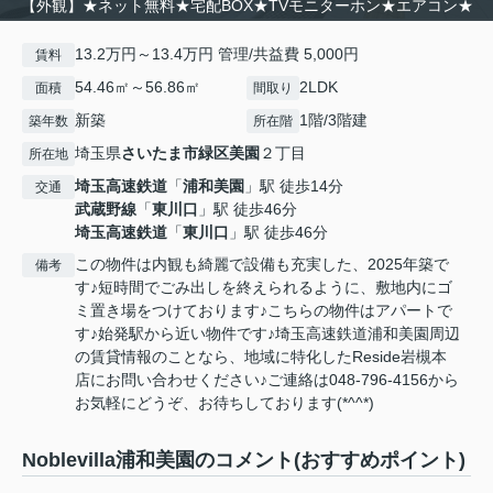
【外観】★ネット無料★宅配BOX★TVモニターホン★エアコン★
13.2万円～13.4万円 管理/共益費 5,000円
賃料
54.46㎡～56.86㎡
2LDK
面積
間取り
新築
1階/3階建
築年数
所在階
埼玉県
さいたま市緑区
美園
２丁目
所在地
埼玉高速鉄道
「
浦和美園
」駅 徒歩14分
交通
武蔵野線
「
東川口
」駅 徒歩46分
埼玉高速鉄道
「
東川口
」駅 徒歩46分
この物件は内観も綺麗で設備も充実した、2025年築で
備考
す♪短時間でごみ出しを終えられるように、敷地内にゴ
ミ置き場をつけております♪こちらの物件はアパートで
す♪始発駅から近い物件です♪埼玉高速鉄道浦和美園周辺
の賃貸情報のことなら、地域に特化したReside岩槻本
店にお問い合わせください♪ご連絡は048-796-4156から
お気軽にどうぞ、お待ちしております(*^^*)
Noblevilla浦和美園のコメント(おすすめポイント)