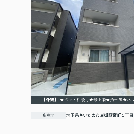
【外観】
★ペット相談可★最上階★角部屋★ネ
埼玉県
さいたま市岩槻区
宮町
１丁目
所在地