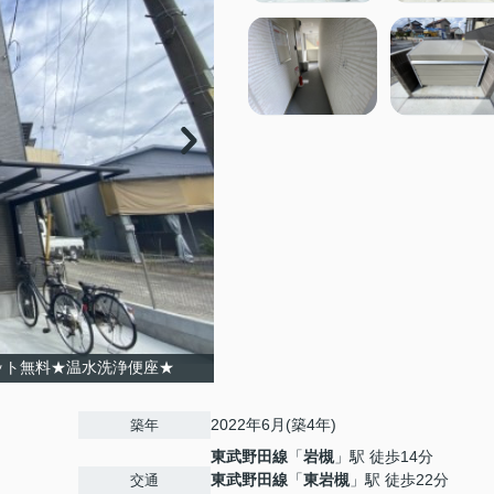
ット無料★温水洗浄便座★
2022年6月(築4年)
築年
東武野田線
「
岩槻
」駅 徒歩14分
東武野田線
「
東岩槻
」駅 徒歩22分
交通