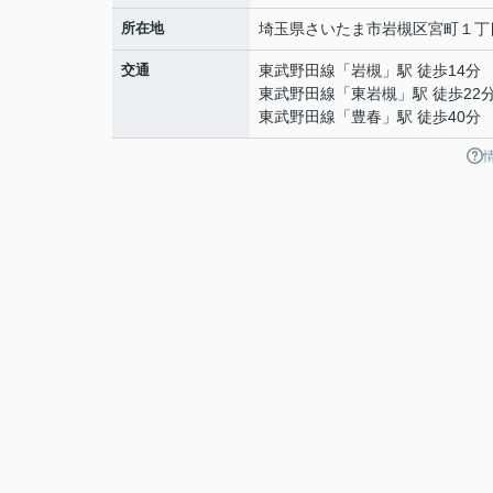
所在地
埼玉県
さいたま市岩槻区
宮町
１丁
交通
東武野田線
「
岩槻
」駅 徒歩14分
東武野田線
「
東岩槻
」駅 徒歩22
東武野田線
「
豊春
」駅 徒歩40分