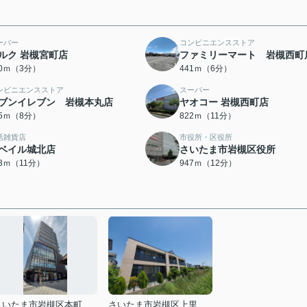
ーパー
コンビニエンスストア
ルク 岩槻宮町店
ファミリーマート 岩槻西町
20ｍ（3分）
441ｍ（6分）
ンビニエンスストア
スーパー
ブンイレブン 岩槻本丸店
ヤオコー 岩槻西町店
35ｍ（8分）
822ｍ（11分）
活雑貨店
市役所・区役所
ベイル城北店
さいたま市岩槻区役所
73ｍ（11分）
947ｍ（12分）
さいたま市岩槻区本町１丁目
さいたま市岩槻区上里１丁目