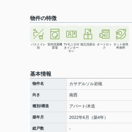
物件の特徴
バストイレ
室内洗濯機
TVモニタ付
独立洗面台
オートロッ
ネット使用
別
置場
きインター
ク
料無料
ホン
基本情報
物件名
カサデルソル岩槻
向き
南西
種別/構造
アパート/木造
築年月
2022年6月（築4年）
総戸数
-