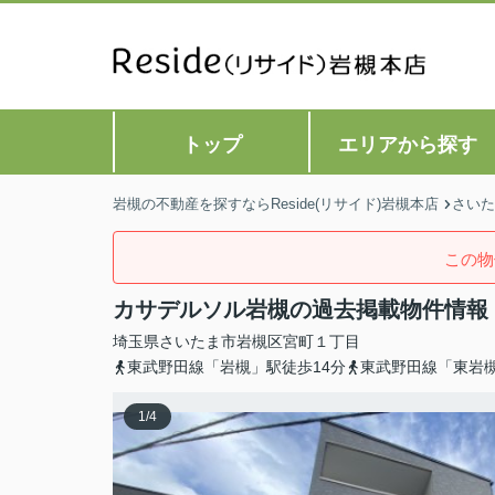
トップ
エリアから探す
岩槻の不動産を探すならReside(リサイド)岩槻本店
さいた
この物
カサデルソル岩槻の過去掲載物件情報
埼玉県
さいたま市岩槻区
宮町
１丁目
東武野田線「岩槻」駅徒歩14分
東武野田線「東岩槻
1
/
4