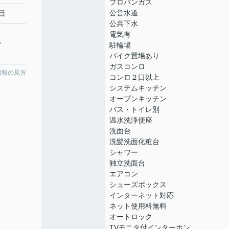
プロパンガス
公営水道
目
公共下水
電気有
分
駐輪場
バイク置場あり
ガスコンロ
情報の見方
コンロ２口以上
システムキッチン
オープンキッチン
バス・トイレ別
温水洗浄便座
洗面台
洗髪洗面化粧台
シャワー
独立洗面台
エアコン
シューズボックス
インターネット対応
ネット使用料無料
オートロック
TVモニタ付インターホン