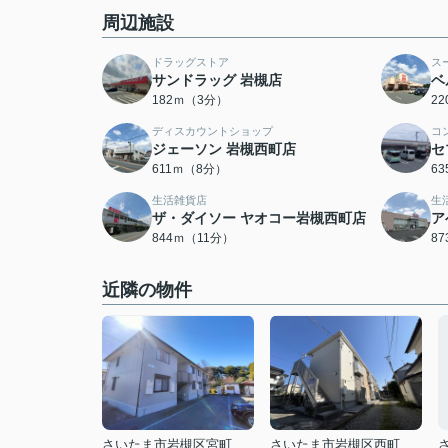
周辺施設
ドラッグストア
ス
サンドラッグ 岩槻店
ベ
182ｍ（3分）
2
ディスカウントショップ
コ
ジェーソン 岩槻西町店
セ
611ｍ（8分）
6
生活雑貨店
生
ザ・ダイソー ヤオコー岩槻西町店
ア
844ｍ（11分）
8
近隣の物件
さいたま市岩槻区宮町２丁目
さいたま市岩槻区西町５丁目