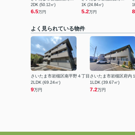
2DK (50.12㎡)
1K (24.84㎡)
1
6.5
5.2
8
万円
万円
よく見られている物件
さいたま市岩槻区南平野４丁目
さいたま市岩槻区府内
2LDK (69.24㎡)
1LDK (39.67㎡)
9
7.2
万円
万円