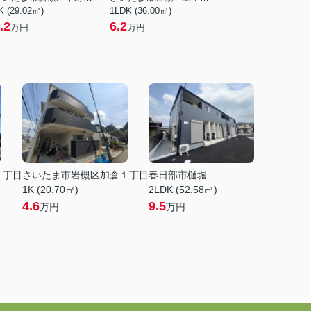
K (29.02㎡)
1LDK (36.00㎡)
.2
6.2
万円
万円
１丁目
さいたま市岩槻区加倉１丁目
春日部市樋堀
1K (20.70㎡)
2LDK (52.58㎡)
4.6
9.5
万円
万円