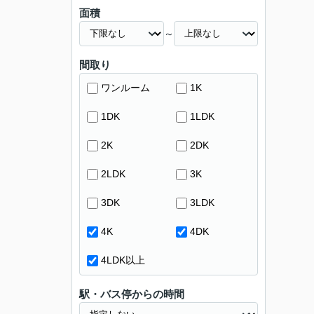
面積
～
間取り
ワンルーム
1K
1DK
1LDK
2K
2DK
2LDK
3K
3DK
3LDK
4K
4DK
4LDK以上
駅・バス停からの時間