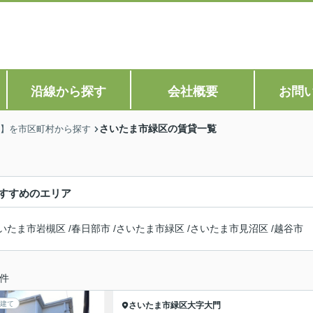
沿線から探す
会社概要
お問
さいたま市緑区の賃貸一覧
】を市区町村から探す
すすめのエリア
いたま市岩槻区
/
春日部市
/
さいたま市緑区
/
さいたま市見沼区
/
越谷市
件
建て
さいたま市緑区
大字大門