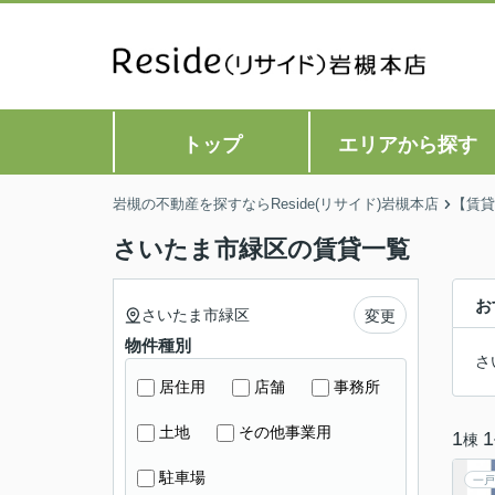
トップ
エリアから探す
岩槻の不動産を探すならReside(リサイド)岩槻本店
【賃貸
さいたま市緑区の賃貸一覧
お
さいたま市緑区
変更
物件種別
さ
居住用
店舗
事務所
土地
その他事業用
1
1
棟
駐車場
一戸