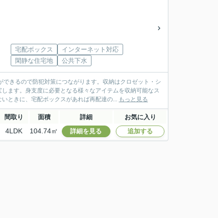
宅配ボックス
インターネット対応
閑静な住宅地
公共下水
ができるので防犯対策につながります。収納はクロゼット・シ
宝します。身支度に必要となる様々なアイテムを収納可能なス
いときに、宅配ボックスがあれば再配達の...
もっと見る
間取り
面積
詳細
お気に入り
4LDK
104.74㎡
詳細を見る
追加する