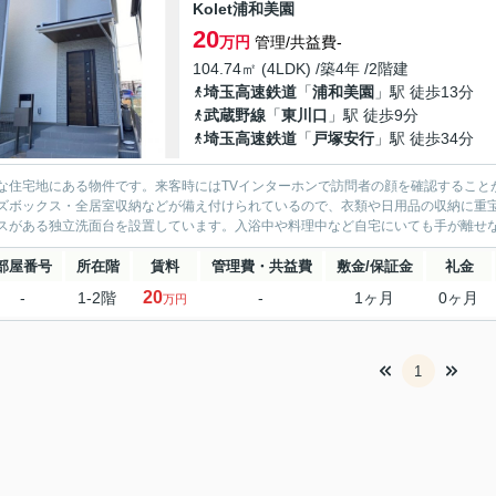
Kolet浦和美園
20
万円
管理/共益費-
104.74㎡ (4LDK) /築4年 /2階建
埼玉高速鉄道
「
浦和美園
」駅 徒歩13分
武蔵野線
「
東川口
」駅 徒歩9分
埼玉高速鉄道
「
戸塚安行
」駅 徒歩34分
な住宅地にある物件です。来客時にはTVインターホンで訪問者の顔を確認すること
ズボックス・全居室収納などが備え付けられているので、衣類や日用品の収納に重
スがある独立洗面台を設置しています。入浴中や料理中など自宅にいても手が離せな
部屋番号
所在階
賃料
管理費・共益費
敷金/保証金
礼金
20
-
1-2階
-
1ヶ月
0ヶ月
万円
1