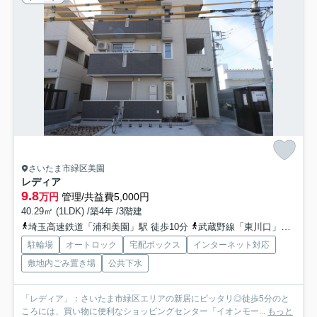
さいたま市緑区美園
レディア
9.8
万円
管理/共益費5,000円
40.29㎡ (1LDK) /築4年 /3階建
埼玉高速鉄道「浦和美園」駅 徒歩10分
武蔵野線「東川口」駅 徒歩27分
駐輪場
オートロック
宅配ボックス
インターネット対応
敷地内ごみ置き場
公共下水
「レディア」：さいたま市緑区エリアの新居にピッタリ◎徒歩5分のと
ころには、買い物に便利なショッピングセンター「イオンモー...
もっと