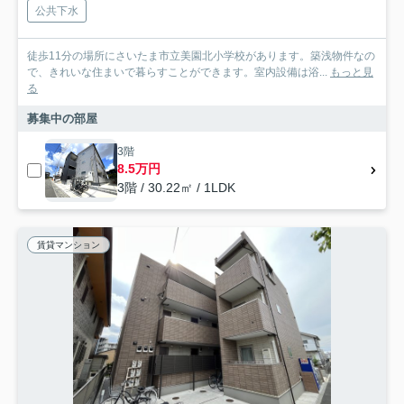
公共下水
徒歩11分の場所にさいたま市立美園北小学校があります。築浅物件なの
で、きれいな住まいで暮らすことができます。室内設備は浴...
もっと見
る
募集中の部屋
3階
8.5万円
3階 / 30.22㎡ / 1LDK
賃貸マンション