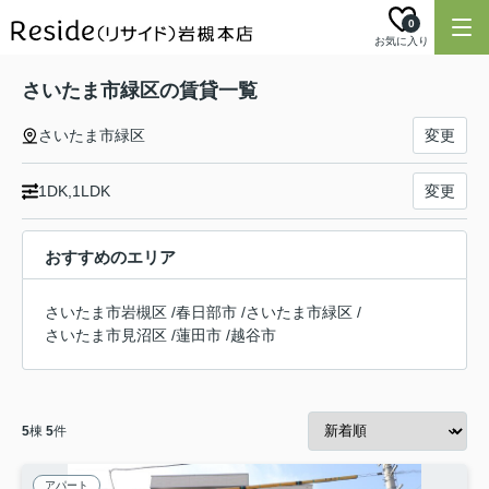
0
お気に入り
さいたま市緑区の賃貸一覧
さいたま市緑区
変更
1DK,1LDK
変更
おすすめのエリア
さいたま市岩槻区
/
春日部市
/
さいたま市緑区
/
さいたま市見沼区
/
蓮田市
/
越谷市
5
棟
5
件
アパート