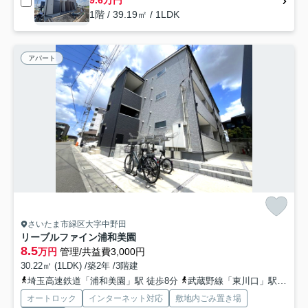
9.6万円
1階 / 39.19㎡ / 1LDK
アパート
さいたま市緑区大字中野田
リーブルファイン浦和美園
8.5
万円
管理/共益費3,000円
30.22㎡ (1LDK) /築2年 /3階建
埼玉高速鉄道「浦和美園」駅 徒歩8分
武蔵野線「東川口」駅 徒歩42分
オートロック
インターネット対応
敷地内ごみ置き場