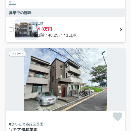
見る
募集中の部屋
1階
9.8万円
1階 / 40.29㎡ / 1LDK
アパート
さいたま市緑区美園
ソモア浦和美園