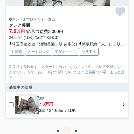
さいたま市緑区大字下野田
クレア美園
7.8
万円
管理/共益費3,000円
24.63㎡ (1DK) /築2年 /3階建
埼玉高速鉄道「浦和美園」駅 徒歩5分
武蔵野線「東川口」駅 徒歩38分
駐輪場
オートロック
宅配ボックス
公共下水
新生活を失敗せず、スタートさせたいならこちらの「クレア美園」はい
かがでしょうか。徒歩13分の場所にさいたま市立美園北小学...
もっと見
る
募集中の部屋
3階
7.8万円
3階 / 24.63㎡ / 1DK
1