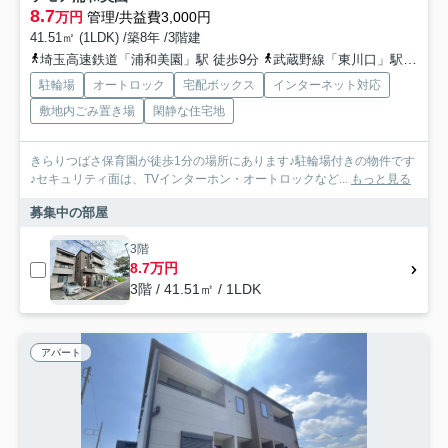
8.7
万円
管理/共益費3,000円
41.51㎡ (1LDK) /築8年 /3階建
埼玉高速鉄道「浦和美園」駅 徒歩9分
武蔵野線「東川口」駅 徒歩44分
駐輪場
オートロック
宅配ボックス
インターネット対応
敷地内ごみ置き場
閑静な住宅地
きらりつばさ保育園が徒歩1分の場所にあります♪駐輪場付きの物件です
♪セキュリティ面は、TVインターホン・オートロックなど...
もっと見る
募集中の部屋
3階
8.7万円
3階 / 41.51㎡ / 1LDK
アパート