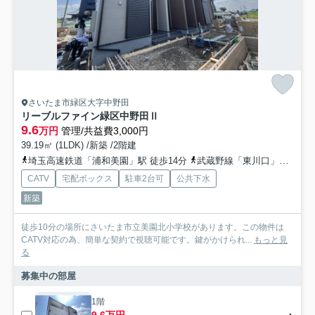
さいたま市緑区大字中野田
リーブルファイン緑区中野田Ⅱ
9.6
万円
管理/共益費3,000円
39.19㎡ (1LDK) /新築 /2階建
埼玉高速鉄道「浦和美園」駅 徒歩14分
武蔵野線「東川口」駅 徒歩44分
CATV
宅配ボックス
駐車2台可
公共下水
新築
徒歩10分の場所にさいたま市立美園北小学校があります。この物件は
CATV対応の為、簡単な契約で視聴可能です。鍵がかけられ...
もっと見
る
募集中の部屋
1階