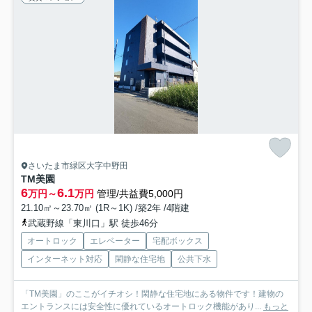
さいたま市緑区大字中野田
TM美園
6
6.1
万円～
万円
管理/共益費5,000円
21.10㎡～23.70㎡ (1R～1K) /築2年 /4階建
武蔵野線「東川口」駅 徒歩46分
オートロック
エレベーター
宅配ボックス
インターネット対応
閑静な住宅地
公共下水
「TM美園」のここがイチオシ！閑静な住宅地にある物件です！建物の
エントランスには安全性に優れているオートロック機能があり...
もっと