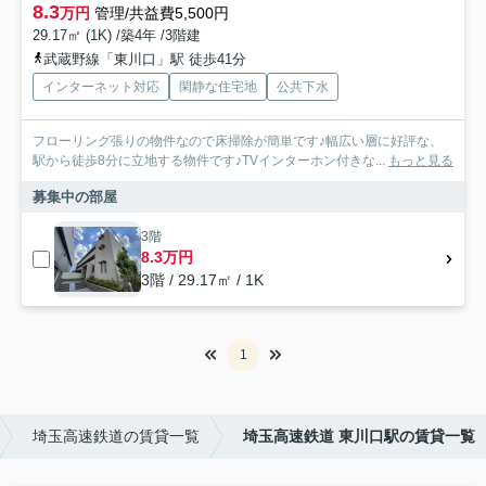
8.3
万円
管理/共益費5,500円
29.17㎡ (1K) /築4年 /3階建
武蔵野線「東川口」駅 徒歩41分
インターネット対応
閑静な住宅地
公共下水
フローリング張りの物件なので床掃除が簡単です♪幅広い層に好評な、
駅から徒歩8分に立地する物件です♪TVインターホン付きな...
もっと見る
募集中の部屋
3階
8.3万円
3階 / 29.17㎡ / 1K
1
埼玉高速鉄道の賃貸一覧
埼玉高速鉄道 東川口駅の賃貸一覧