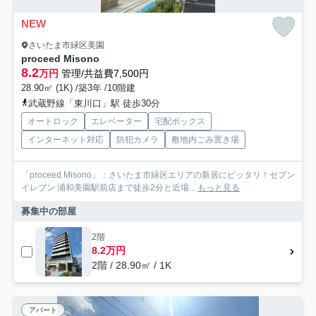
NEW
さいたま市緑区美園
proceed Misono
8.2
万円
管理/共益費7,500円
28.90㎡ (1K) /築3年 /10階建
武蔵野線「東川口」駅 徒歩30分
オートロック
エレベーター
宅配ボックス
インターネット対応
防犯カメラ
敷地内ごみ置き場
「proceed Misono」：さいたま市緑区エリアの新居にピッタリ！セブン
イレブン 浦和美園駅前店まで徒歩2分と近場...
もっと見る
募集中の部屋
2階
8.2万円
2階 / 28.90㎡ / 1K
アパート