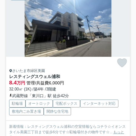
さいたま市緑区美園
レスティングスウェル浦和
8.4
万円
管理/共益費6,000円
32.00㎡ (1K) /築4年 /3階建
武蔵野線「東川口」駅 徒歩42分
駐輪場
オートロック
宅配ボックス
インターネット対応
敷地内ごみ置き場
閑静な住宅地
新着情報：レスティングスウェル浦和の空室情報ならコチラ☆イオンス
タイル美園三丁目まで徒歩6分です☆駐輪場付きの物件です☆...
もっと