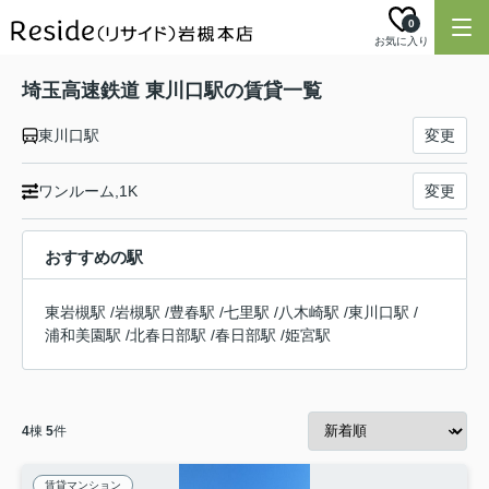
0
お気に入り
埼玉高速鉄道 東川口駅の賃貸一覧
東川口駅
変更
ワンルーム,1K
変更
おすすめの駅
東岩槻駅
/
岩槻駅
/
豊春駅
/
七里駅
/
八木崎駅
/
東川口駅
/
浦和美園駅
/
北春日部駅
/
春日部駅
/
姫宮駅
4
棟
5
件
賃貸マンション