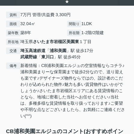
★
7万円 管理/共益費 3,300円
賃料
32.04㎡
1LDK
面積
間取り
築8年
1-2階/2階建
築年数
所在階
埼玉県
さいたま市岩槻区
美園東
１丁目
所在地
埼玉高速鉄道
「
浦和美園
」駅 徒歩17分
交通
武蔵野線
「
東川口
」駅 徒歩45分
新着情報：CB浦和美園エルジュの空室情報ならコチラ♪
備考
浦和美園まりーな保育園まで徒歩2分なので、送り迎え
も楽です♪デザイナーズ物件ならではの、設計者のこだ
わりが込められた物件♪魅力も多い賃貸物件はいかがで
しょうか♪さいたま市岩槻区エリアにある賃貸情報のこ
となら、地域に密着した当社へお任せください♪当社
は、多種多様な賃貸情報を取り扱っております♪ご要望
や不明な点などございましたら、お気軽にご連絡くださ
い(^^)
CB浦和美園エルジュのコメント(おすすめポイン