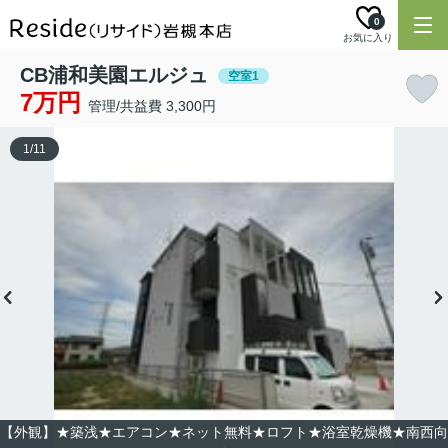
0
お気に入り
CB浦和美園エルジュ
空室1
7万円
管理/共益費 3,300円
1
/
11
【外観】★築浅★エアコン★ネット無料★ロフト★浴室乾燥機★南西向