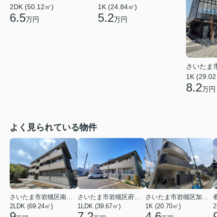
2DK (50.12㎡)
1K (24.84㎡)
6.5
5.2
万円
万円
さいたま
1K (29.0
8.2
万円
よく見られている物件
さいたま市岩槻区南平野４丁目
さいたま市岩槻区府内１丁目
さいたま市岩槻区加倉１丁目
2LDK (69.24㎡)
1LDK (39.67㎡)
1K (20.70㎡)
2
9
7.2
4.6