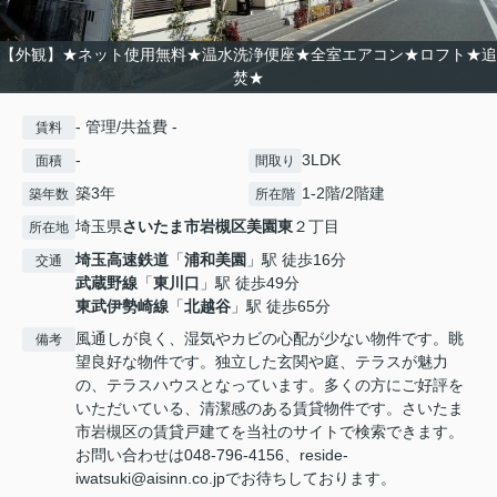
【外観】★ネット使用無料★温水洗浄便座★全室エアコン★ロフト★追
焚★
- 管理/共益費 -
賃料
-
3LDK
面積
間取り
築3年
1-2階/2階建
築年数
所在階
埼玉県
さいたま市岩槻区
美園東
２丁目
所在地
埼玉高速鉄道
「
浦和美園
」駅 徒歩16分
交通
武蔵野線
「
東川口
」駅 徒歩49分
東武伊勢崎線
「
北越谷
」駅 徒歩65分
風通しが良く、湿気やカビの心配が少ない物件です。眺
備考
望良好な物件です。独立した玄関や庭、テラスが魅力
の、テラスハウスとなっています。多くの方にご好評を
いただいている、清潔感のある賃貸物件です。さいたま
市岩槻区の賃貸戸建てを当社のサイトで検索できます。
お問い合わせは048-796-4156、reside-
iwatsuki@aisinn.co.jpでお待ちしております。