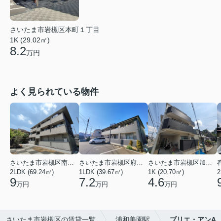
さいたま市岩槻区本町１丁目
1K (29.02㎡)
8.2
万円
よく見られている物件
さいたま市岩槻区南平野４丁目
さいたま市岩槻区府内１丁目
さいたま市岩槻区加倉１丁目
2LDK (69.24㎡)
1LDK (39.67㎡)
1K (20.70㎡)
2
9
7.2
4.6
万円
万円
万円
さいたま市岩槻区の賃貸一覧
浦和美園駅
ブリエ・アンA