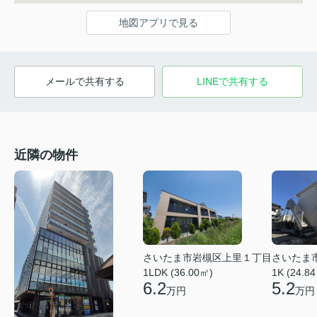
地図アプリで見る
メールで共有する
LINEで共有する
近隣の物件
さいたま市岩槻区上里１丁目
さいたま
1LDK (36.00㎡)
1K (24.8
6.2
5.2
万円
万円