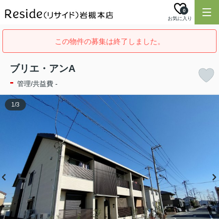
0
お気に入り
この物件の募集は終了しました。
ブリエ・アンA
-
管理/共益費 -
1
/
3