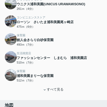
ウニクス浦和美園(UNICUS URAWAMISONO)
261ｍ（4分）
コンビニエンスストア
ローソン さいたま浦和美園尾ヶ崎店
475ｍ（6分）
保育園
創人会きらり白砂保育園
493ｍ（7分）
生活雑貨店
ファッションセンター しまむら 浦和美園店
510ｍ（7分）
保育園
浦和美園まりーな保育園
512ｍ（7分）
すべて見る
地図