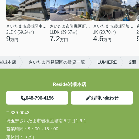
さいたま市岩槻区南平野４丁目
さいたま市岩槻区府内１丁目
さいたま市岩槻区加倉１丁目
2LDK (69.24㎡)
1LDK (39.67㎡)
1K (20.70㎡)
2
9
7.2
4.6
万円
万円
万円
)岩槻本店
さいたま市見沼区の賃貸一覧
LUMIERE
2階
Reside岩槻本店
048-796-4156
お問い合わせ
〒339-0043
埼玉県さいたま市岩槻区城南５丁目1-9-1
営業時間：
9：00～18：00
定休日：
（水）