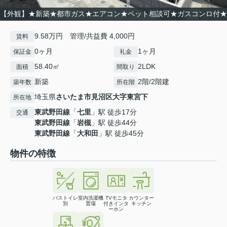
【外観】★新築★都市ガス★エアコン★ペット相談可★ガスコンロ付★
9.58万円 管理/共益費 4,000円
賃料
0ヶ月
1ヶ月
保証金
礼金
58.40㎡
2LDK
面積
間取り
新築
2階/2階建
築年数
所在階
埼玉県
さいたま市見沼区
大字東宮下
所在地
東武野田線
「
七里
」駅 徒歩17分
交通
東武野田線
「
岩槻
」駅 徒歩44分
東武野田線
「
大和田
」駅 徒歩45分
物件の特徴
バストイレ
室内洗濯機
TVモニタ
カウンター
別
置場
付きインタ
キッチン
ーホン