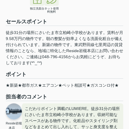
独立洗面台
ネット使用
料無料
セールスポイント
徒歩31分の場所にさいたま市立柏崎小学校があります。賃料が月
9.58万円の物件です。朝の整髪が効率よくなる洗面化粧台が備え
付けられています。新築の物件です。東武野田線七里周辺の賃貸
情報のことなら、地域に特化したReside岩槻本店にお問い合わせ
ください。ご連絡は048-796-4156からお気軽にどうぞ、お待ち
しております(*^_^*)
ポイント
★新築★都市ガス★エアコン★ペット相談可★ガスコンロ付★
担当者のコメント
こだわりポイント満載のLUMIERE。徒歩31分の場所
にさいたま市立柏崎小学校があります。収納可能な
スペースがある物件です。化粧品やスタイリング剤
Reside岩槻
などをまとめて出し入れして、サッと身支度を整え
本店