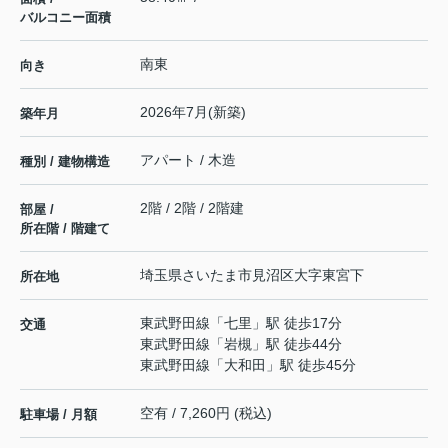
バルコニー面積
南東
向き
2026年7月(新築)
築年月
アパート / 木造
種別 / 建物構造
2階 / 2階 / 2階建
部屋 /
所在階 / 階建て
埼玉県
さいたま市見沼区
大字東宮下
所在地
東武野田線
「
七里
」駅 徒歩17分
交通
東武野田線
「
岩槻
」駅 徒歩44分
東武野田線
「
大和田
」駅 徒歩45分
空有 / 7,260円 (税込)
駐車場 / 月額