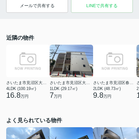
メールで共有する
LINEで共有する
近隣の物件
さいたま市見沼区大字深作
さいたま市見沼区大字新堤
さいたま市見沼区春岡２丁目
4LDK (100.19㎡)
1LDK (29.17㎡)
2LDK (48.73㎡)
2
16.8
7
9.8
万円
万円
万円
よく見られている物件