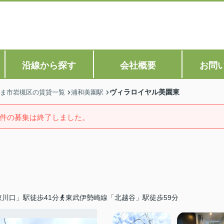
沿線から探す
会社概要
お問
ヴィラロイヤル美園東
ま市岩槻区の賃貸一覧
浦和美園駅
件の募集は終了しました。
川口」駅徒歩41分
東武伊勢崎線「北越谷」駅徒歩59分