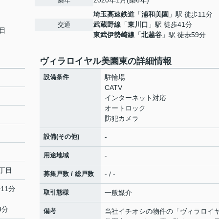
2020年1月(築6年)
築年
埼玉高速鉄道
「
浦和美園
」駅 徒歩11分
武蔵野線
「
東川口
」駅 徒歩41分
交通
目
東武伊勢崎線
「
北越谷
」駅 徒歩59分
ヴィラロイヤル美園東の詳細情報
設備条件
駐輪場
CATV
インターネット対応
オートロック
防犯カメラ
設備(その他)
-
用途地域
-
丁目
募集戸数 / 総戸数
- / -
11分
取引態様
一般媒介
9分
備考
当社イチオシの物件の「ヴィラロイ