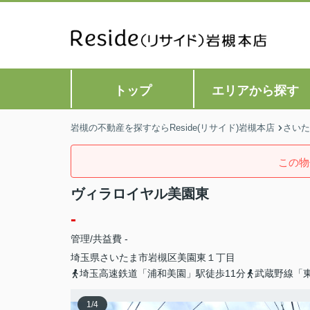
トップ
エリアから探す
岩槻の不動産を探すならReside(リサイド)岩槻本店
さいた
この物
ヴィラロイヤル美園東
-
管理/共益費 -
埼玉県
さいたま市岩槻区
美園東
１丁目
埼玉高速鉄道「浦和美園」駅徒歩11分
武蔵野線「東
1
/
4