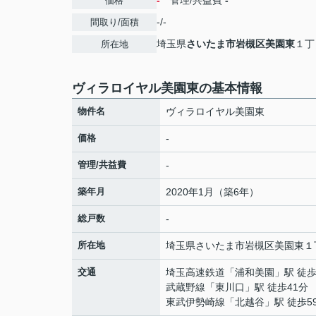
-
管理/共益費
-
価格
-/-
間取り/面積
埼玉県
さいたま市岩槻区
美園東
１丁
所在地
ヴィラロイヤル美園東の基本情報
物件名
ヴィラロイヤル美園東
価格
-
管理/共益費
-
築年月
2020年1月（築6年）
総戸数
-
所在地
埼玉県
さいたま市岩槻区
美園東
１
交通
埼玉高速鉄道
「
浦和美園
」駅 徒歩
武蔵野線
「
東川口
」駅 徒歩41分
東武伊勢崎線
「
北越谷
」駅 徒歩5