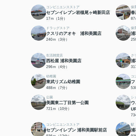
コンビニエンスストア
保
セブンイレブン岩槻尾ヶ崎新田店
春
17ｍ（1分）
8
ドラッグストア
保
クスリのアオキ 浦和美園店
浦
240ｍ（3分）
2
生活雑貨店
ク
西松屋 浦和美園店
浦
296ｍ（4分）
3
幼稚園
コ
東武リズム幼稚園
フ
488ｍ（7分）
5
公園
シ
美園東二丁目第一公園
ウ
721ｍ（10分）
U
7
コンビニエンスストア
駅
セブンイレブン 浦和美園駅前店
浦