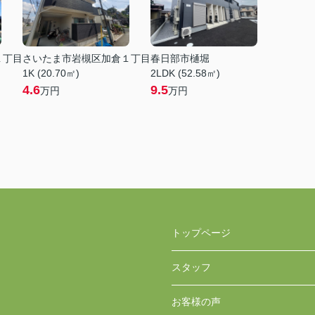
１丁目
さいたま市岩槻区加倉１丁目
春日部市樋堀
1K (20.70㎡)
2LDK (52.58㎡)
4.6
9.5
万円
万円
トップページ
スタッフ
お客様の声