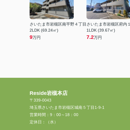
さいたま市岩槻区南平野４丁目
さいたま市岩槻区府内
2LDK (69.24㎡)
1LDK (39.67㎡)
9
7.2
万円
万円
Reside岩槻本店
〒339-0043
埼玉県さいたま市岩槻区城南５丁目1-9-1
営業時間：
9：00～18：00
定休日：
（水）