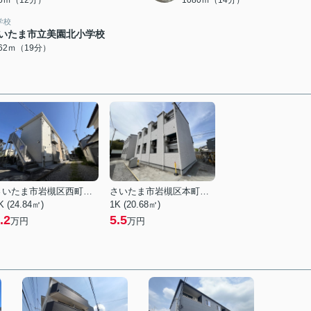
36ｍ（12分）
1080ｍ（14分）
学校
いたま市立美園北小学校
462ｍ（19分）
さいたま市岩槻区西町５丁目
さいたま市岩槻区本町３丁目
K (24.84㎡)
1K (20.68㎡)
.2
5.5
万円
万円