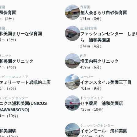
育園
保育園
風保育園
創人会きらり白砂保育園
7ｍ（2分）
171ｍ（3分）
育園
生活雑貨店
和美園まりーな保育園
ファッションセンター しま
59ｍ（4分）
ら 浦和美園店
274ｍ（4分）
リニック
内科
和美園クリニック
増田内科クリニック
17ｍ（4分）
459ｍ（6分）
ンビニエンスストア
スーパー
ァミリーマート岩槻釣上店
イオンスタイル美園三丁目
30ｍ（7分）
701ｍ（9分）
ョッピングセンター
ドラッグストア
ニクス浦和美園(UNICUS
セキ薬局 浦和美園店
RAWAMISONO)
735ｍ（10分）
34ｍ（10分）
ショッピングセンター
和美園駅
イオンモール 浦和美園