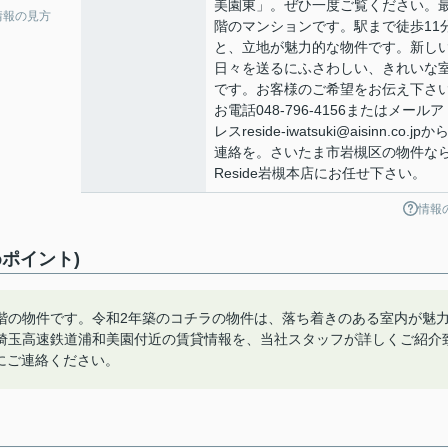
美園東」。ぜひ一度ご覧ください。
情報の見方
階のマンションです。駅まで徒歩11
と、立地が魅力的な物件です。新し
日々を送るにふさわしい、きれいな
です。お客様のご希望をお伝え下さ
お電話048-796-4156またはメールア
レスreside-iwatsuki@aisinn.co.jpか
連絡を。さいたま市岩槻区の物件な
Reside岩槻本店にお任せ下さい。
情報
ポイント)
階の物件です。令和2年築のコチラの物件は、落ち着きのある室内が魅
埼玉高速鉄道浦和美園付近の賃貸情報を、当社スタッフが詳しくご紹介
らお気軽にご連絡ください。