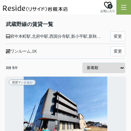
0
お気に入り
武蔵野線の賃貸一覧
府中本町駅,北府中駅,西国分寺駅,新小平駅,新秋津駅,東所沢駅,新座駅,北朝霞駅,西浦和駅,武蔵浦和駅,南浦和駅,東浦和駅,東川口駅,南越谷駅,越谷レイクタウン駅,吉川駅,吉川美南駅,新三郷駅,三郷駅,南流山駅,新松戸駅,新八柱駅,東松戸駅,市川大野駅,船橋法典駅,西船橋駅
変更
ワンルーム,1K
変更
3
棟
5
件
賃貸マンション