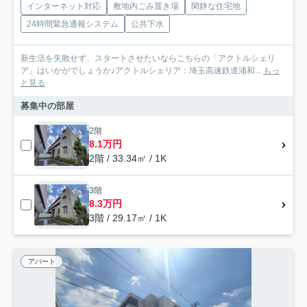
インターネット対応
敷地内ごみ置き場
閑静な住宅地
24時間緊急通報システム
公共下水
新生活を失敗せず、スタートさせたいならこちらの「アクトルシェリ
ア」はいかがでしょうか♪アクトルシェリア：埼玉高速鉄道浦和...
もっ
と見る
募集中の部屋
2階
8.1万円
2階 / 33.34㎡ / 1K
3階
8.3万円
3階 / 29.17㎡ / 1K
アパート