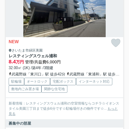
NEW
さいたま市緑区美園
レスティングスウェル浦和
8.4
万円
管理/共益費6,000円
32.00㎡ (1K) /築4年 /3階建
武蔵野線「東川口」駅 徒歩42分
武蔵野線「東浦和」駅 徒歩69分
駐輪場
オートロック
宅配ボックス
インターネット対応
敷地内ごみ置き場
閑静な住宅地
新着情報：レスティングスウェル浦和の空室情報ならコチラ☆イオンス
タイル美園三丁目まで徒歩6分です☆駐輪場付きの物件です☆...
もっと
見る
募集中の部屋