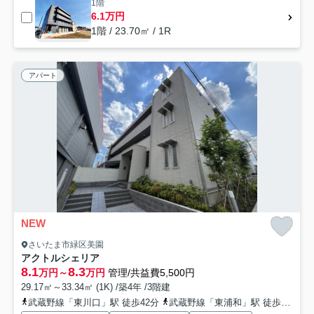
1階
6.1万円
1階 / 23.70㎡ / 1R
アパート
NEW
さいたま市緑区美園
アクトルシェリア
8.1
8.3
万円～
万円
管理/共益費5,500円
29.17㎡～33.34㎡ (1K) /築4年 /3階建
武蔵野線「東川口」駅 徒歩42分
武蔵野線「東浦和」駅 徒歩71分