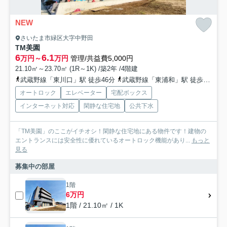
NEW
さいたま市緑区大字中野田
TM美園
6
6.1
万円～
万円
管理/共益費5,000円
21.10㎡～23.70㎡ (1R～1K) /築2年 /4階建
武蔵野線「東川口」駅 徒歩46分
武蔵野線「東浦和」駅 徒歩68分
オートロック
エレベーター
宅配ボックス
インターネット対応
閑静な住宅地
公共下水
「TM美園」のここがイチオシ！閑静な住宅地にある物件です！建物の
エントランスには安全性に優れているオートロック機能があり...
もっと
見る
募集中の部屋
1階
6万円
1階 / 21.10㎡ / 1K