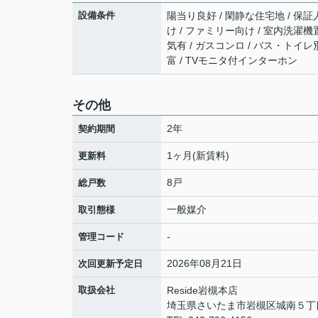
設備条件
陽当り良好 / 閑静な住宅地 / 保証人
け / ファミリー向け / 室内洗濯機置
気有 / ガスコンロ / バス・トイレ別
富 / TVモニタ付インターホン
その他
2年
契約期間
1ヶ月(新賃料)
更新料
8戸
総戸数
一般媒介
取引態様
-
管理コード
2026年08月21日
次回更新予定日
取扱会社
Reside岩槻本店
埼玉県さいたま市岩槻区城南５丁目1