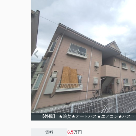
【外観】
★追焚★オートバス★エアコン★バス・
6.5
万円
賃料