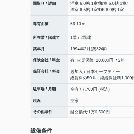
洋室 6.0帖 1室
/
和室 6.0帖 1室
/
間取り / 詳細
洋室 6.5帖 1室
/
DK 8.0帖 1室
56.10㎡
専有面積
1階 / 2階建
所在階 / 階建て
1994年2月(築32年)
築年月
保険会社 / 料金
有 火災保険 20,000円 / 2年
保証会社 / 料金
必加入 / 日本セーフティー
総賃料の50％ 継続保証料1,000
駐車場 / 月額
空有 / 7,700円 (税込)
空家
現況
その他条件
鍵交換代:1万6,500円
設備条件