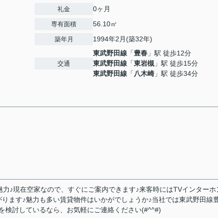
0ヶ月
礼金
56.10㎡
専有面積
1994年2月(築32年)
築年月
東武野田線
「
豊春
」駅 徒歩12分
東武野田線
「
東岩槻
」駅 徒歩15分
交通
東武野田線
「
八木崎
」駅 徒歩34分
魅力♪現在空家なので、すぐにご案内できます♪来客時にはTVインターホ
ります♪魅力も多い賃貸物件はいかがでしょうか♪当社では東武野田線
検討しているなら、お気軽にご連絡ください(#^^#)