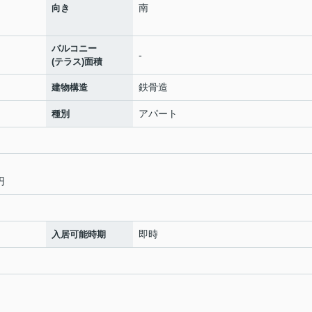
南
向き
バルコニー
-
(テラス)面積
鉄骨造
建物構造
アパート
種別
円
即時
入居可能時期