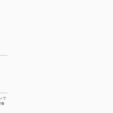
ンで
豊春