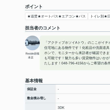
ポイント
★追焚★オートバス★エアコン★バス
トイレ別★
担当者のコメント
「アクティブホソイAトウ」のここがイチ
住宅地にある物件です！化粧品や洗面道具
ホンで、モニターから来訪者が確認できま
Reside岩槻
本店
も可能です！魅力も多い賃貸物件はいかがで
たします！048-796-4156からご希望の条
基本情報
-
保証金
敷金積み増し
-
3DK