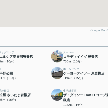
Google Ma
ラッグストア
スーパー
エルシア春日部豊春店
コモディイイダ 豊春店
35ｍ（10分）
760ｍ（10分）
園
ホームセンター
平野公園
ケーヨーデイツー 東岩槻店
011ｍ（13分）
1194ｍ（15分）
活雑貨店
生活雑貨店
松屋 さいたま岩槻店
ザ・ダイソー DAISO コープ
225ｍ（16分）
槻店
1232ｍ（16分）