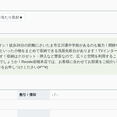
日当たり良好★
オシ！徒歩26分の距離にさいたま市立川通中学校があるのも魅力！閑静
といった小物をまとめて収納できる洗面化粧台があります！TVインタ
す！収納はクロゼット・押入など豊富なので、広々と空間を利用するこ
しょうか！Reside岩槻本店では、お客様に合わせてお部屋をご紹介い
件をお申しつけください(#^^#)
- / -
敷引 / 償却