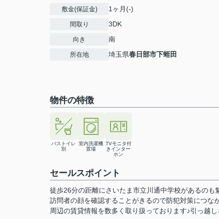
1ヶ月(-)
敷金(保証金)
3DK
間取り
南
向き
埼玉県
春日部市
下蛭田
所在地
物件の特徴
バストイレ
室内洗濯機
TVモニタ付
別
置場
きインター
ホン
セールスポイント
徒歩26分の距離にさいたま市立川通中学校があるのも
訪問者の顔を確認することがきるので防犯対策につなが
周辺の賃貸情報を数多く取り扱っております♪引っ越しを