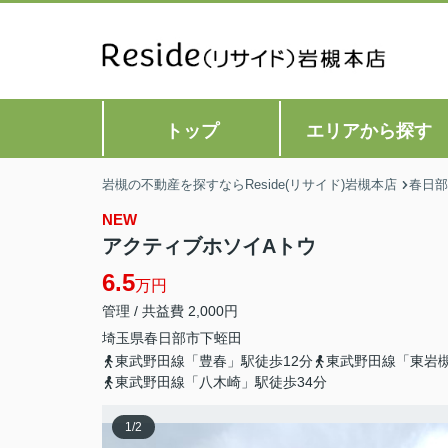
トップ
エリアから探す
岩槻の不動産を探すならReside(リサイド)岩槻本店
春日部
NEW
アクティブホソイAトウ
6.5
万円
管理 / 共益費 2,000円
埼玉県
春日部市
下蛭田
東武野田線「豊春」駅徒歩12分
東武野田線「東岩槻
東武野田線「八木崎」駅徒歩34分
1
/
2