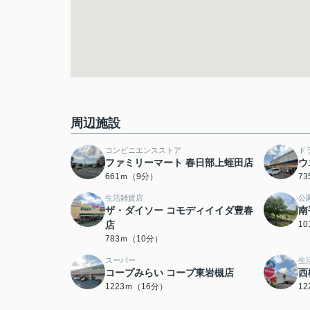
周辺施設
コンビニエンスストア
ド
ファミリーマート 春日部上蛭田店
ウ
661ｍ（9分）
7
生活雑貨店
公
ザ・ダイソー コモディイイダ豊春
南
店
1
783ｍ（10分）
スーパー
生
コープみらい コープ東岩槻店
西
1223ｍ（16分）
1