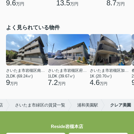
9.6
13.5
8.7
万円
万円
万円
よく見られている物件
さいたま市岩槻区南平野４丁目
さいたま市岩槻区府内１丁目
さいたま市岩槻区加倉１丁目
2LDK (69.24㎡)
1LDK (39.67㎡)
1K (20.70㎡)
2
9
7.2
4.6
万円
万円
万円
店
さいたま市緑区の賃貸一覧
浦和美園駅
クレア美園
Reside岩槻本店