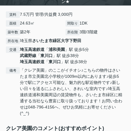
ン★
7.5万円 管理/共益費 3,000円
賃料
24.63㎡
1DK
面積
間取り
築2年
3階/3階建
築年数
所在階
埼玉県
さいたま市緑区
大字下野田
所在地
埼玉高速鉄道
「
浦和美園
」駅 徒歩5分
交通
武蔵野線
「
東川口
」駅 徒歩38分
埼玉高速鉄道
「
東川口
」駅 徒歩38分
「クレア美園」のここがイチオシ♪こちらの物件はさい
備考
たま市立美園北小学校が1009m以内にあります♪徒歩5
分で駅にアクセス可能な、魅力的な駅近物件です♪新し
い日々を送るにふさわしい、きれいな室内です♪埼玉高
速鉄道浦和美園周辺の賃貸物件も、さいたま市緑区に精
通する当社なら豊富に取り扱っております！お問い合わ
せは048-796-4156へ、ぜひお気軽にお寄せください
(^_^)
クレア美園のコメント(おすすめポイント)