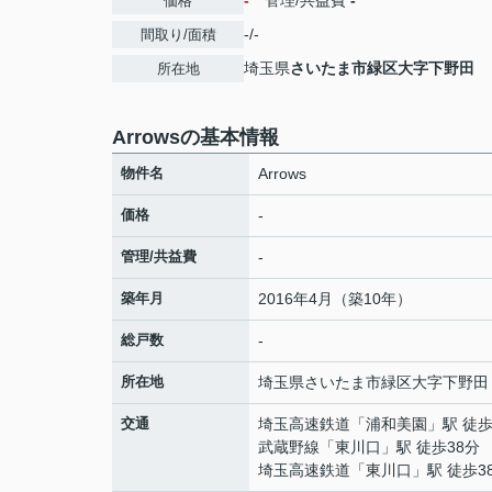
-
管理/共益費
-
価格
-/-
間取り/面積
埼玉県
さいたま市緑区
大字下野田
所在地
Arrowsの基本情報
物件名
Arrows
価格
-
管理/共益費
-
築年月
2016年4月（築10年）
総戸数
-
所在地
埼玉県
さいたま市緑区
大字下野田
交通
埼玉高速鉄道
「
浦和美園
」駅 徒歩
武蔵野線
「
東川口
」駅 徒歩38分
埼玉高速鉄道
「
東川口
」駅 徒歩3