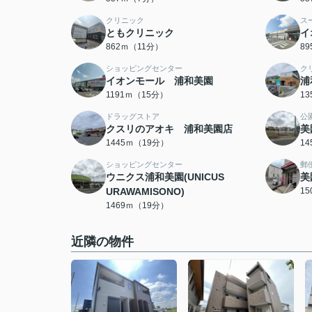
クリニック
ス
ともクリニック
イ
862ｍ（11分）
8
ショッピングセンター
ク
イオンモール 浦和美園
浦
1191ｍ（15分）
1
ドラッグストア
公
クスリのアオキ 浦和美園店
美
1445ｍ（19分）
1
ショッピングセンター
郵
ウニクス浦和美園(UNICUS
美
URAWAMISONO)
1
1469ｍ（19分）
近隣の物件