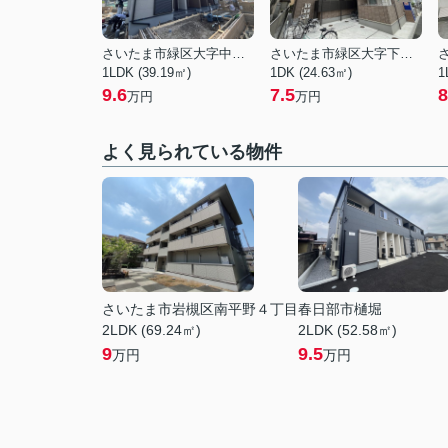
さいたま市緑区大字中野田
さいたま市緑区大字下野田
1LDK (39.19㎡)
1DK (24.63㎡)
1
9.6
7.5
8
万円
万円
よく見られている物件
さいたま市岩槻区南平野４丁目
春日部市樋堀
2LDK (69.24㎡)
2LDK (52.58㎡)
9
9.5
万円
万円