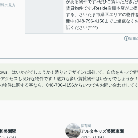
がある物件です♪ぜひご覧いただきた
情報の見方
賃貸物件です♪Reside岩槻本店がご
する、さいたま市緑区エリアの物件
開中♪048-796-4156までご遠慮なく
話ください(*^^*)
情報
rows」はいかがでしょうか！造りとデザインに関して、自信をもって情
でアクセスも良好な物件です！魅力も多い賃貸物件はいかがでしょうか
の物件に関する事なら、048-796-4156からいつでもお問い合わせして
保育園
和美園駅
アルタキッズ美園東園
57ｍ（7分）
743ｍ（10分）