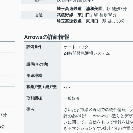
2016年4月(築10年)
築年
埼玉高速鉄道
「
浦和美園
」駅 徒歩7分
武蔵野線
「
東川口
」駅 徒歩38分
交通
埼玉高速鉄道
「
東川口
」駅 徒歩38分
Arrowsの詳細情報
設備条件
オートロック
24時間緊急通報システム
設備(その他)
-
用途地域
-
募集戸数 / 総戸数
- / -
取引態様
一般媒介
備考
さいたま市緑区近辺での物件情報：
7分
評のあの物件「Arrows」♪造りとデ
ンに関して、自信をもって情報を提
8分
きるマンションです♪徒歩4分の位置