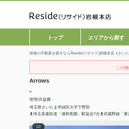
トップ
エリアから探す
岩槻の不動産を探すならReside(リサイド)岩槻本店
さいた
この物
Arrows
-
管理/共益費 -
埼玉県
さいたま市緑区
大字下野田
埼玉高速鉄道「浦和美園」駅徒歩7分
武蔵野線「東
1
/
2