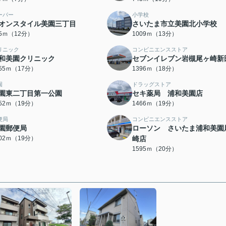
ーパー
小学校
オンスタイル美園三丁目
さいたま市立美園北小学校
95ｍ（12分）
1009ｍ（13分）
リニック
コンビニエンスストア
和美園クリニック
セブンイレブン岩槻尾ヶ崎新
355ｍ（17分）
1396ｍ（18分）
園
ドラッグストア
園東二丁目第一公園
セキ薬局 浦和美園店
452ｍ（19分）
1466ｍ（19分）
便局
コンビニエンスストア
園郵便局
ローソン さいたま浦和美園
502ｍ（19分）
崎店
1595ｍ（20分）