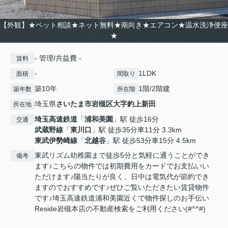
【外観】★ペット相談★ネット無料★南向き★エアコン★温水洗浄便座
★
- 管理/共益費 -
賃料
-
1LDK
面積
間取り
築10年
1階/2階建
築年数
所在階
埼玉県
さいたま市岩槻区
大字釣上新田
所在地
埼玉高速鉄道
「
浦和美園
」駅 徒歩16分
交通
武蔵野線
「
東川口
」駅 徒歩35分車11分 3.3km
東武伊勢崎線
「
北越谷
」駅 徒歩53分車15分 4.5km
東武リズム幼稚園まで徒歩5分と気軽に通うことができ
備考
ます♪こちらの物件では初期費用をカードでお支払いい
ただけます♪陽当たりが良く、日中は電気代が節約でき
ますのでおすすめです♪ぜひご覧いただきたい賃貸物件
です♪埼玉高速鉄道浦和美園近くで物件探しのお手伝い
Reside岩槻本店の不動産検索をご利用ください(#^^#)