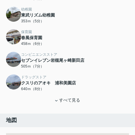
幼稚園
東武リズム幼稚園
353ｍ（5分）
保育園
春風保育園
458ｍ（6分）
コンビニエンスストア
セブンイレブン岩槻尾ヶ崎新田店
505ｍ（7分）
ドラッグストア
クスリのアオキ 浦和美園店
640ｍ（8分）
すべて見る
地図