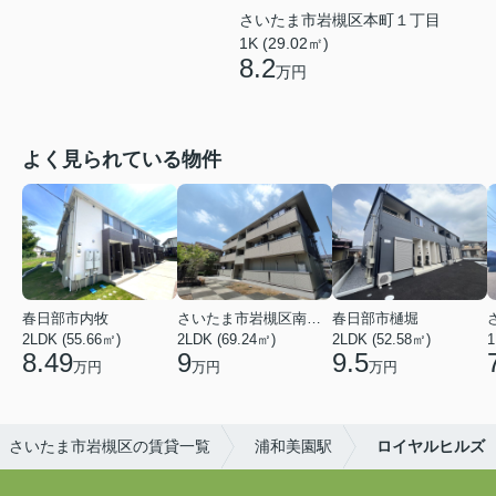
さいたま市岩槻区本町１丁目
1K (29.02㎡)
8.2
万円
よく見られている物件
春日部市内牧
さいたま市岩槻区南平野４丁目
春日部市樋堀
2LDK (55.66㎡)
2LDK (69.24㎡)
2LDK (52.58㎡)
1
8.49
9
9.5
万円
万円
万円
さいたま市岩槻区の賃貸一覧
浦和美園駅
ロイヤルヒルズ