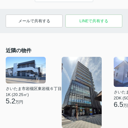
メールで共有する
LINEで共有する
近隣の物件
さいたま市岩槻区東岩槻６丁目
さいた
1K (20.25㎡)
2DK (5
5.2
万円
6.5
万