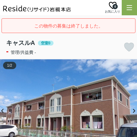
0
お気に入り
この物件の募集は終了しました。
キャスルA
空室0
-
管理/共益費 -
1
/
2