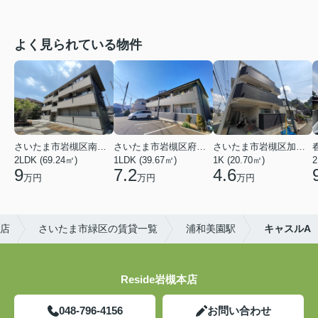
よく見られている物件
さいたま市岩槻区南平野４丁目
さいたま市岩槻区府内１丁目
さいたま市岩槻区加倉１丁目
2LDK (69.24㎡)
1LDK (39.67㎡)
1K (20.70㎡)
2
9
7.2
4.6
万円
万円
万円
本店
さいたま市緑区の賃貸一覧
浦和美園駅
キャスルA
Reside岩槻本店
048-796-4156
お問い合わせ