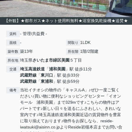
【外観】★都市ガス★ネット使用料無料★浴室換気乾燥機★追焚★
- 管理/共益費 -
賃料
-
1LDK
面積
間取り
築13年
1階/2階建
築年数
所在階
埼玉県
さいたま市緑区
美園
５丁目
所在地
埼玉高速鉄道
「
浦和美園
」駅 徒歩11分
交通
武蔵野線
「
東川口
」駅 徒歩33分
武蔵野線
「
東浦和
」駅 徒歩59分
当社イチオシの物件の「キャスルA」♪ぜひ一度ご覧く
備考
ださい♪買い物に便利なショッピングセンター「イオン
モール 浦和美園」まで329mです♪こちらの物件はア
パートです♪新しい日々を送るにふさわしい、きれいな
室内です♪埼玉高速鉄道浦和美園近辺の賃貸物件を豊富
に取り揃えております♪物件をお探しなら、reside-
iwatsuki@aisinn.co.jpよりReside岩槻本店までお問い合