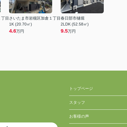
１丁目
さいたま市岩槻区加倉１丁目
春日部市樋堀
1K (20.70㎡)
2LDK (52.58㎡)
4.6
9.5
万円
万円
トップページ
スタッフ
お客様の声