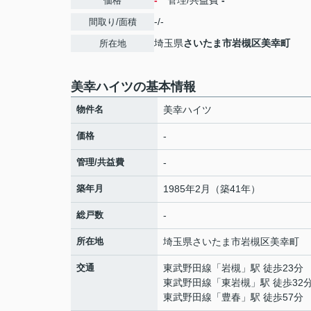
-
管理/共益費
-
価格
-/-
間取り/面積
埼玉県
さいたま市岩槻区
美幸町
所在地
美幸ハイツの基本情報
物件名
美幸ハイツ
価格
-
管理/共益費
-
築年月
1985年2月（築41年）
総戸数
-
所在地
埼玉県
さいたま市岩槻区
美幸町
交通
東武野田線
「
岩槻
」駅 徒歩23分
東武野田線
「
東岩槻
」駅 徒歩32
東武野田線
「
豊春
」駅 徒歩57分