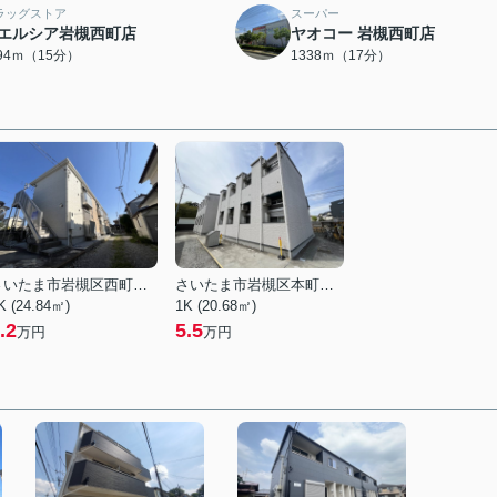
ラッグストア
スーパー
エルシア岩槻西町店
ヤオコー 岩槻西町店
194ｍ（15分）
1338ｍ（17分）
さいたま市岩槻区西町５丁目
さいたま市岩槻区本町３丁目
K (24.84㎡)
1K (20.68㎡)
.2
5.5
万円
万円