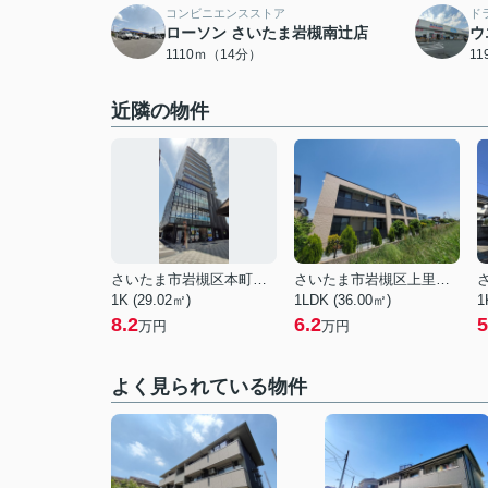
コンビニエンスストア
ド
ローソン さいたま岩槻南辻店
ウ
1110ｍ（14分）
1
近隣の物件
さいたま市岩槻区本町１丁目
さいたま市岩槻区上里１丁目
1K (29.02㎡)
1LDK (36.00㎡)
1
8.2
6.2
5
万円
万円
よく見られている物件