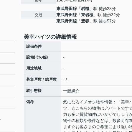
1985年2月(築41年)
築年
東武野田線
「
岩槻
」駅 徒歩23分
東武野田線
「
東岩槻
」駅 徒歩32分
交通
東武野田線
「
豊春
」駅 徒歩57分
美幸ハイツの詳細情報
設備条件
設備(その他)
-
用途地域
-
募集戸数 / 総戸数
- / -
取引態様
一般媒介
備考
気になるイチオシ物件情報：「美幸
ツ」☆こちらの物件はアパートです
力も多い賃貸物件はいかがでしょう
分
物件の種類や条件などは、数多く存
ます☆お客さまのご希望により近い