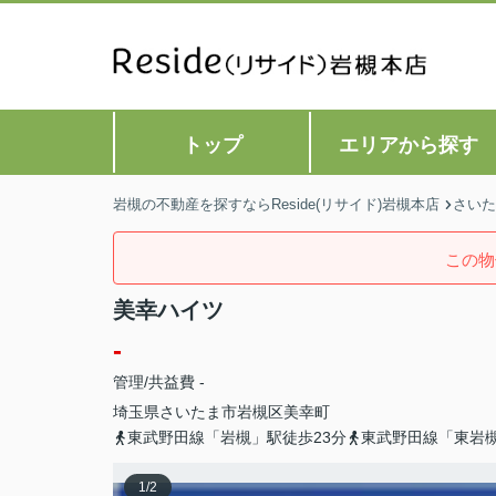
トップ
エリアから探す
岩槻の不動産を探すならReside(リサイド)岩槻本店
さいた
この物
美幸ハイツ
-
管理/共益費 -
埼玉県
さいたま市岩槻区
美幸町
東武野田線「岩槻」駅徒歩23分
東武野田線「東岩槻
1
/
2