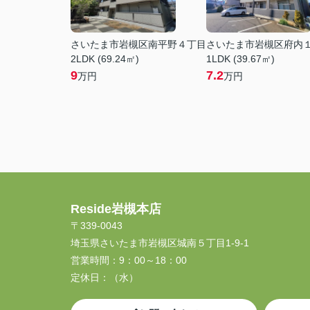
さいたま市岩槻区南平野４丁目
さいたま市岩槻区府内
2LDK (69.24㎡)
1LDK (39.67㎡)
9
7.2
万円
万円
Reside岩槻本店
〒339-0043
埼玉県さいたま市岩槻区城南５丁目1-9-1
営業時間：
9：00～18：00
定休日：
（水）