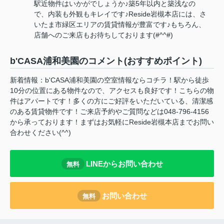
駅近物件はいかがでしょうか♪築5年以内と築浅なの
で、内装も外観もキレイです♪Reside岩槻本店には、さ
いたま市緑区エリアの賃貸情報が豊富です♪もちろん、
店舗へのご来店もお待ちしております(#^^#)
b'CASA浦和美園のコメント(おすすめポイント)
新着情報：b'CASA浦和美園の空室情報ならコチラ！駅から徒歩
10分の位置にある物件なので、アクセスも良好です！こちらの物
件はアパートです！多くの方にご好評をいただいている、清潔感
のある賃貸物件です！ご来店予約やご質問などは048-796-4156
から承っております！まずはお気軽にReside岩槻本店までお問い
合わせください(^^)
LINEからお問い合わせ
無料
お問い合わせ
無料