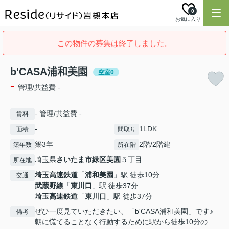
0
お気に入り
この物件の募集は終了しました。
b'CASA浦和美園
空室0
-
管理/共益費 -
- 管理/共益費 -
賃料
-
1LDK
面積
間取り
築3年
2階/2階建
築年数
所在階
埼玉県
さいたま市緑区
美園
５丁目
所在地
埼玉高速鉄道
「
浦和美園
」駅 徒歩10分
交通
武蔵野線
「
東川口
」駅 徒歩37分
埼玉高速鉄道
「
東川口
」駅 徒歩37分
ぜひ一度見ていただきたい、「b'CASA浦和美園」です♪
備考
朝に慌てることなく行動するために駅から徒歩10分の