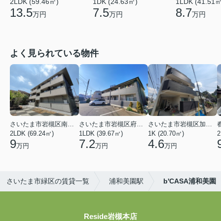
2LDK (59.46㎡)
1DK (24.63㎡)
1LDK (41.51㎡
13.5
7.5
8.7
万円
万円
万円
よく見られている物件
さいたま市岩槻区南平野４丁目
さいたま市岩槻区府内１丁目
さいたま市岩槻区加倉１丁目
2LDK (69.24㎡)
1LDK (39.67㎡)
1K (20.70㎡)
2
9
7.2
4.6
万円
万円
万円
さいたま市緑区の賃貸一覧
浦和美園駅
b'CASA浦和美園
Reside岩槻本店