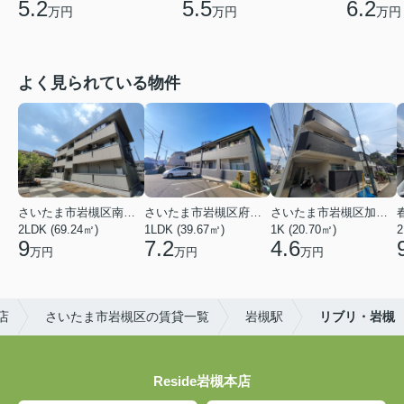
5.2
5.5
6.2
万円
万円
万円
よく見られている物件
さいたま市岩槻区南平野４丁目
さいたま市岩槻区府内１丁目
さいたま市岩槻区加倉１丁目
2LDK (69.24㎡)
1LDK (39.67㎡)
1K (20.70㎡)
2
9
7.2
4.6
万円
万円
万円
店
さいたま市岩槻区の賃貸一覧
岩槻駅
リブリ・岩槻
Reside岩槻本店