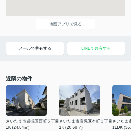
地図アプリで見る
メールで共有する
LINEで共有する
近隣の物件
さいたま市岩槻区西町５丁目
さいたま市岩槻区本町３丁目
さいたま
1K (24.84㎡)
1K (20.68㎡)
1LDK (36