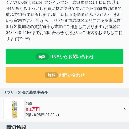
ください♪近くにはセブンイレブン 岩槻西原台1丁目店(徒歩1
分)がありちょっとした買い物に便利です♪こちらの物件は駅まで
徒歩で11分で到着します♪新しい日々を送るにふさわしい、きれ
いな室内です♪当社なら、さいたま市岩槻区エリアにある東武野
田線岩槻周辺の賃貸物件も豊富にご用意しております♪お気軽に
048-796-4156までお問い合わせください♪ご連絡をお待ちしてお
ります(*^_^*)
LINEからお問い合わせ
無料
お問い合わせ
無料
リブリ・岩槻の募集中物件
205
6.1万円
2階 / 8.26坪(27.32㎡)
周辺施設