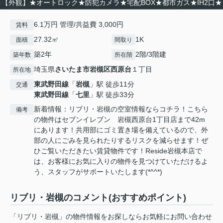
【外観】★オートロック★防犯カメラ★宅配BOX★都市ガス★IH2口★
6.1万円 管理/共益費 3,000円
賃料
27.32㎡
1K
面積
間取り
築2年
2階/3階建
築年数
所在階
埼玉県
さいたま市岩槻区
西原台
１丁目
所在地
東武野田線
「
岩槻
」駅 徒歩11分
交通
東武野田線
「
七里
」駅 徒歩33分
新着情報：リブリ・岩槻の空室情報ならコチラ！こちら
備考
の物件はセブンイレブン 岩槻西原台1丁目店まで42m
にあります！共用部にゴミ置き場を備えているので、外
部の人にごみを見られたりするリスクを減らせます！ぜ
ひご覧いただきたい賃貸物件です！Reside岩槻本店で
は、お客様にお気に入りの物件を見つけていただけるよ
う、スタッフがサポートいたします(*^^*)
リブリ・岩槻のコメント(おすすめポイント)
「リブリ・岩槻」の物件情報をお探しならお気軽にお問い合わせ