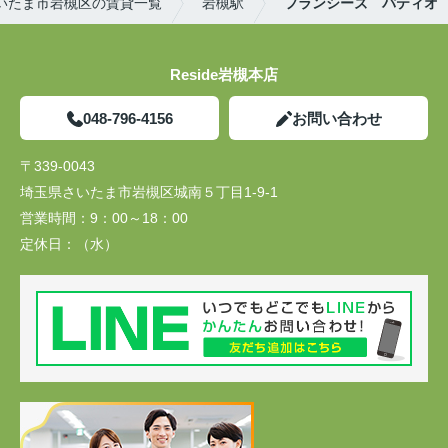
いたま市岩槻区の賃貸一覧
岩槻駅
フランシーズ パティオ
Reside岩槻本店
048-796-4156
お問い合わせ
〒339-0043
埼玉県さいたま市岩槻区城南５丁目1-9-1
営業時間：
9：00～18：00
定休日：
（水）