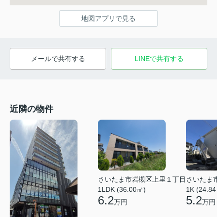
地図アプリで見る
メールで共有する
LINEで共有する
近隣の物件
さいたま市岩槻区上里１丁目
さいたま
1LDK (36.00㎡)
1K (24.8
6.2
5.2
万円
万円