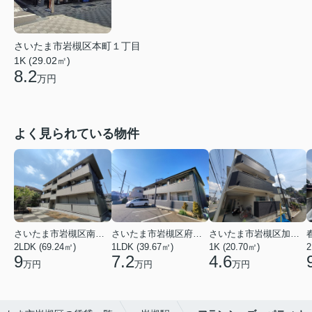
さいたま市岩槻区本町１丁目
1K (29.02㎡)
8.2
万円
よく見られている物件
さいたま市岩槻区南平野４丁目
さいたま市岩槻区府内１丁目
さいたま市岩槻区加倉１丁目
2LDK (69.24㎡)
1LDK (39.67㎡)
1K (20.70㎡)
2
9
7.2
4.6
万円
万円
万円