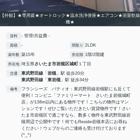
【外観】★専用庭★オートロック★温水洗浄便座★エアコン★浴室乾燥
機★
- 管理/共益費 -
賃料
-
2LDK
面積
間取り
築15年
1階/2階建
築年数
所在階
埼玉県
さいたま市岩槻区
城町
１丁目
所在地
東武野田線
「
岩槻
」駅 徒歩20分
交通
東武野田線
「
東岩槻
」駅 徒歩34分
フランシーズ パティオ：東武野田線岩槻駅にも近くて
備考
便利！コンビニ「ファミリーマート さいたま岩槻城町
店」が138m以内にある物件です！こちらの物件はマン
ションです！ぜひご覧いただきたい賃貸物件です！さい
たま市岩槻区で過ごすなら、数多く物件を東武野田線岩
槻周辺で公開中です！何でもReside岩槻本店にお尋ね
ください！ウェブからのご連絡も受け付けております
(^_^)