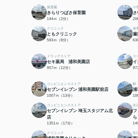
保育園
小
きらりつばさ保育園
さ
144ｍ（2分）
2
クリニック
保
ともクリニック
遍
593ｍ（8分）
6
ドラッグストア
ス
セキ薬局 浦和美園店
イ
957ｍ（12分）
9
コンビニエンスストア
駅
セブンイレブン 浦和美園駅前店
浦
1007ｍ（13分）
1
コンビニエンスストア
生
セブンイレブン 埼玉スタジアム北
フ
店
ら
1351ｍ（17分）
1
クリニック
生