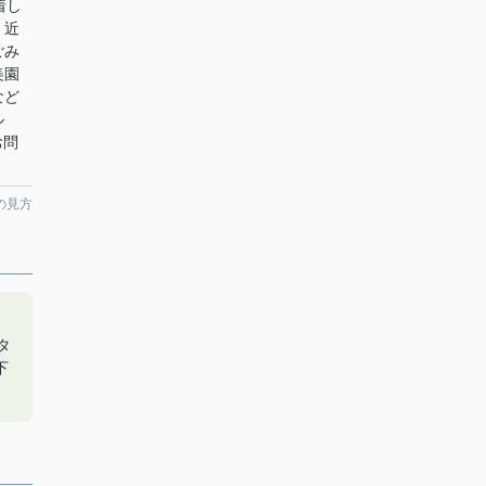
着し
。近
ごみ
美園
など
ル
らお問
の見方
タ
下