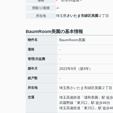
-
管理/共益費
-
価格
-/-
間取り/面積
埼玉県
さいたま市緑区
美園
２丁目
所在地
BaumRoom美園の基本情報
物件名
BaumRoom美園
価格
-
管理/共益費
-
築年月
2022年9月（築3年）
総戸数
-
所在地
埼玉県
さいたま市緑区
美園
２丁目
交通
埼玉高速鉄道
「
浦和美園
」駅 徒歩
武蔵野線
「
東川口
」駅 徒歩46分
埼玉高速鉄道
「
東川口
」駅 徒歩4