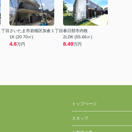
１丁目
さいたま市岩槻区加倉１丁目
春日部市内牧
1K (20.70㎡)
2LDK (55.66㎡)
4.6
8.49
万円
万円
トップページ
スタッフ