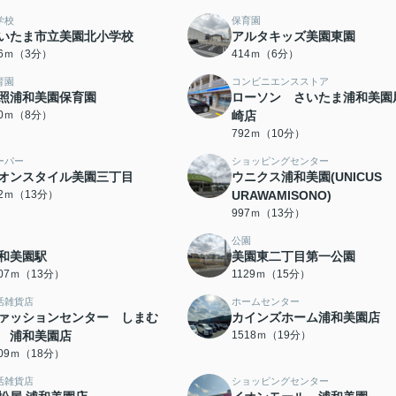
学校
保育園
いたま市立美園北小学校
アルタキッズ美園東園
06ｍ（3分）
414ｍ（6分）
育園
コンビニエンスストア
照浦和美園保育園
ローソン さいたま浦和美園
30ｍ（8分）
崎店
792ｍ（10分）
ーパー
ショッピングセンター
オンスタイル美園三丁目
ウニクス浦和美園(UNICUS
72ｍ（13分）
URAWAMISONO)
997ｍ（13分）
公園
和美園駅
美園東二丁目第一公園
007ｍ（13分）
1129ｍ（15分）
活雑貨店
ホームセンター
ァッションセンター しまむ
カインズホーム浦和美園店
 浦和美園店
1518ｍ（19分）
409ｍ（18分）
活雑貨店
ショッピングセンター