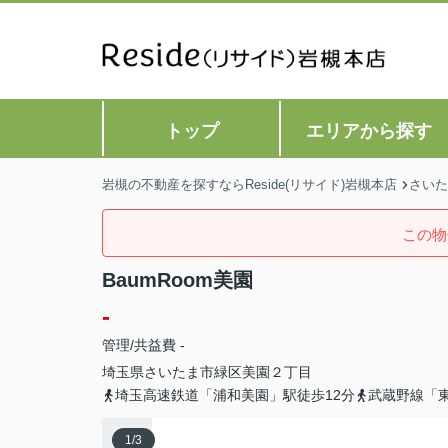
トップ
エリアから探す
岩槻の不動産を探すならReside(リサイド)岩槻本店
さいた
この物
BaumRoom美園
-
管理/共益費 -
埼玉県
さいたま市緑区
美園
２丁目
埼玉高速鉄道「浦和美園」駅徒歩12分
武蔵野線「東
1
/
3