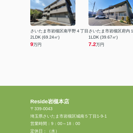
さいたま市岩槻区南平野４丁目
さいたま市岩槻区府内
2LDK (69.24㎡)
1LDK (39.67㎡)
9
7.2
万円
万円
Reside岩槻本店
〒339-0043
埼玉県さいたま市岩槻区城南５丁目1-9-1
営業時間：
9：00～18：00
定休日：
（水）