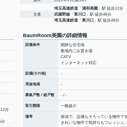
2022年9月(築3年)
築年
埼玉高速鉄道
「
浦和美園
」駅 徒歩12分
武蔵野線
「
東川口
」駅 徒歩46分
交通
埼玉高速鉄道
「
東川口
」駅 徒歩46分
BaumRoom美園の詳細情報
設備条件
閑静な住宅地
敷地内ごみ置き場
CATV
インターネット対応
設備(その他)
-
用途地域
-
募集戸数 / 総戸数
- / -
取引態様
一般媒介
12分
備考
築浅で、設備もそろっている物件で
6分
きれいな物件で気持ちもフレッシュ