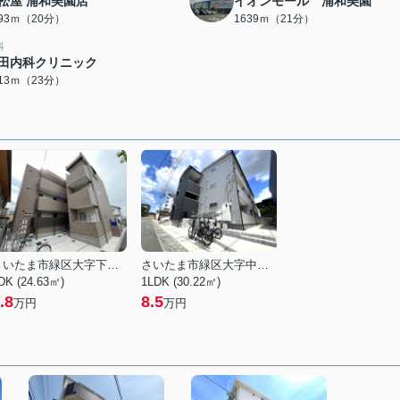
松屋 浦和美園店
イオンモール 浦和美園
593ｍ（20分）
1639ｍ（21分）
科
田内科クリニック
813ｍ（23分）
さいたま市緑区大字下野田
さいたま市緑区大字中野田
DK (24.63㎡)
1LDK (30.22㎡)
.8
8.5
万円
万円