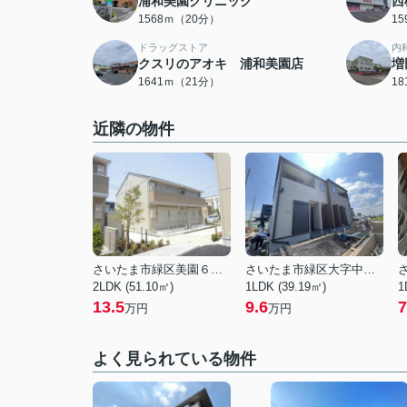
浦和美園クリニック
西
1568ｍ（20分）
1
ドラッグストア
内
クスリのアオキ 浦和美園店
増
1641ｍ（21分）
1
近隣の物件
さいたま市緑区美園６丁目
さいたま市緑区大字中野田
2LDK (51.10㎡)
1LDK (39.19㎡)
1
13.5
9.6
7
万円
万円
よく見られている物件