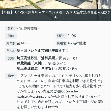
【外観】★小型犬飼育可★エアコン★都市ガス★温水洗浄便座★追炊き
★
- 管理/共益費 -
賃料
-
2LDK
面積
間取り
築14年
1-2階/2階建
築年数
所在階
埼玉県
さいたま市緑区
美園
６丁目
所在地
埼玉高速鉄道
「
浦和美園
」駅 徒歩13分
交通
武蔵野線
「
東川口
」駅 徒歩24分
埼玉高速鉄道
「
戸塚安行
」駅 徒歩49分
「アンベリール美園」のここがイチオシ♪お車をお持ち
備考
の方にオススメの、自走式駐車場を利用できる物件です
♪こちらの物件はアパートです♪魅力も多い賃貸物件はい
かがでしょうか♪内見のご連絡はreside-
iwatsuki@aisinn.co.jpからお待ちしております♪また当
社までお問い合わせ頂ければ、さいたま市緑区の物情報
をお探しいたします(#^^#)