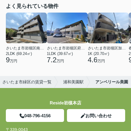
よく見られている物件
さいたま市岩槻区南平野４丁目
さいたま市岩槻区府内１丁目
さいたま市岩槻区加倉１丁目
2LDK (69.24㎡)
1LDK (39.67㎡)
1K (20.70㎡)
2
9
7.2
4.6
万円
万円
万円
さいたま市緑区の賃貸一覧
浦和美園駅
アンベリール美園
Reside岩槻本店
048-796-4156
お問い合わせ
〒339-0043