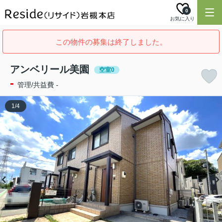
0
お気に入り
この物件の募集は終了しました。
アンベリール美園
空室0
-
管理/共益費 -
1
/
4