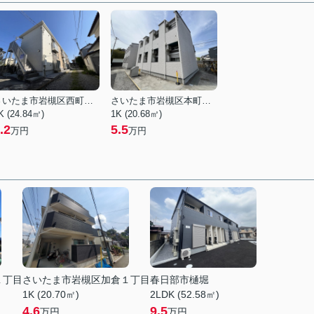
さいたま市岩槻区西町５丁目
さいたま市岩槻区本町３丁目
K (24.84㎡)
1K (20.68㎡)
.2
5.5
万円
万円
１丁目
さいたま市岩槻区加倉１丁目
春日部市樋堀
1K (20.70㎡)
2LDK (52.58㎡)
4.6
9.5
万円
万円