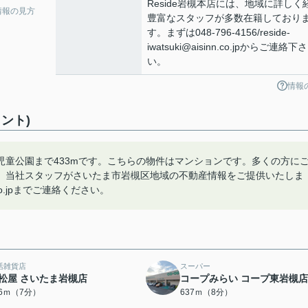
Reside岩槻本店には、地域に詳しく
情報の見方
豊富なスタッフが多数在籍しており
す。まずは048-796-4156/reside-
iwatsuki@aisinn.co.jpからご連絡下さ
い。
情報
ント)
童公園まで433mです。こちらの物件はマンションです。多くの方に
。当社スタッフがさいたま市岩槻区地域の不動産情報をご提供いたしま
n.co.jpまでご連絡ください。
活雑貨店
スーパー
松屋 さいたま岩槻店
コープみらい コープ東岩槻店
16ｍ（7分）
637ｍ（8分）