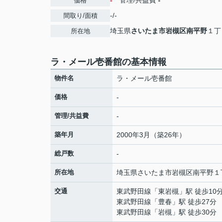
-
管理/共益費
-
価格
-/-
間取り/面積
埼玉県
さいたま市岩槻区
南平野
１丁
所在地
ラ・メール壱番館の基本情報
物件名
ラ・メール壱番館
価格
-
管理/共益費
-
築年月
2000年3月（築26年）
総戸数
-
所在地
埼玉県
さいたま市岩槻区
南平野
１
交通
東武野田線
「
東岩槻
」駅 徒歩10
東武野田線
「
豊春
」駅 徒歩27分
東武野田線
「
岩槻
」駅 徒歩30分