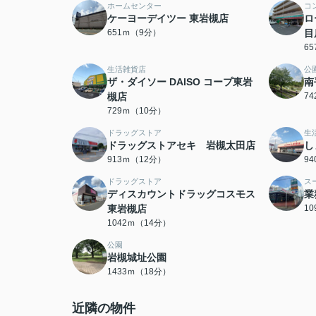
ホームセンター
コ
ケーヨーデイツー 東岩槻店
ロ
651ｍ（9分）
目
6
生活雑貨店
公
ザ・ダイソー DAISO コープ東岩
南
槻店
7
729ｍ（10分）
ドラッグストア
生
ドラッグストアセキ 岩槻太田店
し
913ｍ（12分）
9
ドラッグストア
ス
ディスカウントドラッグコスモス
業
東岩槻店
1
1042ｍ（14分）
公園
岩槻城址公園
1433ｍ（18分）
近隣の物件