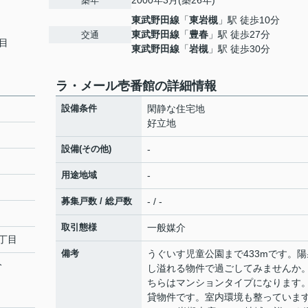
2000年3月(築26年)
築年
東武野田線
「
東岩槻
」駅 徒歩10分
東武野田線
「
豊春
」駅 徒歩27分
交通
目
東武野田線
「
岩槻
」駅 徒歩30分
ラ・メール壱番館の詳細情報
設備条件
閑静な住宅地
好立地
設備(その他)
-
用途地域
-
募集戸数 / 総戸数
- / -
取引態様
一般媒介
丁目
備考
うぐいす児童公園まで433mです。陽
分
し溢れる物件で過ごしてみませんか
ちらはマンションタイプになります
貸物件です。室内環境も整っていま