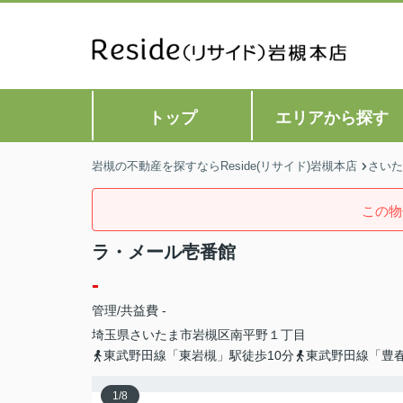
トップ
エリアから探す
岩槻の不動産を探すならReside(リサイド)岩槻本店
さいた
この物
ラ・メール壱番館
-
管理/共益費 -
埼玉県
さいたま市岩槻区
南平野
１丁目
東武野田線「東岩槻」駅徒歩10分
東武野田線「豊春
1
/
8