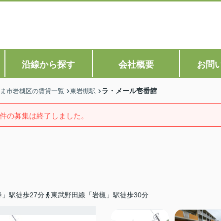
沿線から探す
会社概要
お問
ラ・メール壱番館
ま市岩槻区の賃貸一覧
東岩槻駅
件の募集は終了しました。
」駅徒歩27分
東武野田線「岩槻」駅徒歩30分