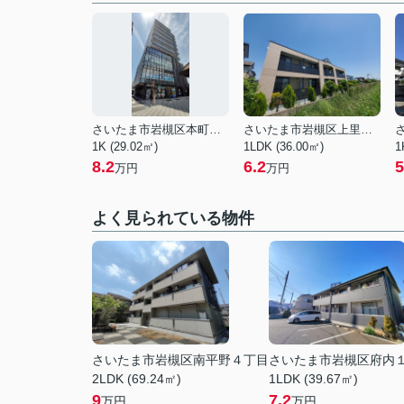
さいたま市岩槻区本町１丁目
さいたま市岩槻区上里１丁目
1K (29.02㎡)
1LDK (36.00㎡)
1
8.2
6.2
5
万円
万円
よく見られている物件
さいたま市岩槻区南平野４丁目
さいたま市岩槻区府内
2LDK (69.24㎡)
1LDK (39.67㎡)
9
7.2
万円
万円