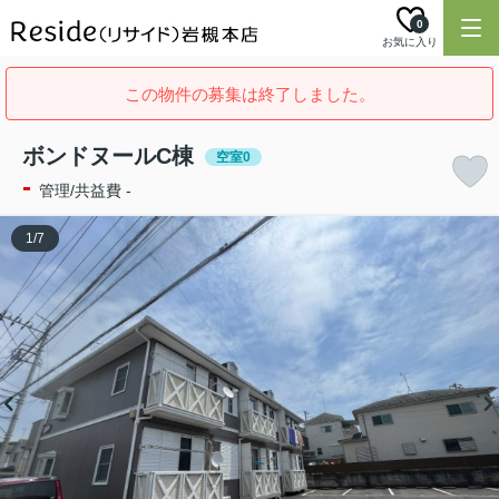
0
お気に入り
この物件の募集は終了しました。
ボンドヌールC棟
空室0
-
管理/共益費 -
1
/
7