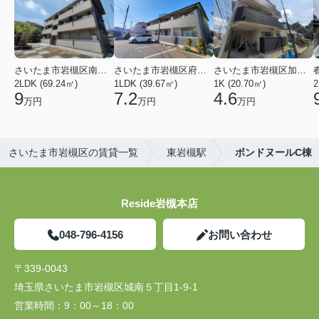
さいたま市岩槻区南平野４丁目
さいたま市岩槻区府内１丁目
さいたま市岩槻区加倉１丁目
2LDK (69.24㎡)
1LDK (39.67㎡)
1K (20.70㎡)
2
9
7.2
4.6
万円
万円
万円
さいたま市岩槻区の賃貸一覧
東岩槻駅
ボンドヌールC棟
Reside岩槻本店
048-796-4156
お問い合わせ
〒339-0043
埼玉県さいたま市岩槻区城南５丁目1-9-1
営業時間：
9：00～18：00