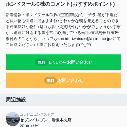
ボンドヌールC棟のコメント(おすすめポイント)
新着情報：ボンドヌールC棟の空室情報ならコチラ♪道が平坦だ
と買い物も快適にできますね♪さわやかな朝を迎えることのでき
る通風良好な物件♪魅力も多い賃貸物件はいかがでしょうか♪丁寧
かつ迅速に対応する事を常に心掛けている当社♪東武野田線東岩
槻付近のことなら、いつでも<reside-iwatsuki@aisinn.co.jp>にて
ご連絡ください♪丁寧にお答えいたします(*^_^*)
LINEからお問い合わせ
無料
お問い合わせ
無料
周辺施設
コンビニエンスストア
セブンイレブン 岩槻本丸店
534ｍ（7分）