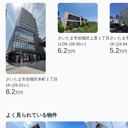
さいたま市岩槻区上里１丁目
さいたま
1LDK (36.00㎡)
1K (24.8
6.2
5.2
万円
万円
さいたま市岩槻区本町１丁目
1K (29.02㎡)
8.2
万円
よく見られている物件