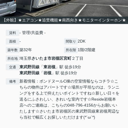
【外観】★エアコン★追焚機能★南西向き★モニターインターホン★
- 管理/共益費 -
賃料
-
2DK
面積
間取り
築32年
1階/2階建
築年数
所在階
埼玉県
さいたま市岩槻区
宮町
２丁目
所在地
東武野田線
「
東岩槻
」駅 徒歩19分
交通
東武野田線
「
岩槻
」駅 徒歩19分
新着情報：ボンドヌールC棟の空室情報ならコチラ☆こ
備考
ちらの物件はアパートです☆場所が平坦なのは、ランニ
ングをする上で抑えたいポイントですね☆新しい日々を
送るにふさわしい、きれいな室内です☆Reside岩槻本
店へのご連絡は、こちらの048-796-4156からお願いい
たします☆さいたま市岩槻区の東武野田線東岩槻周辺な
ら当社で幅広くお探しいただけます(*´ω`*)