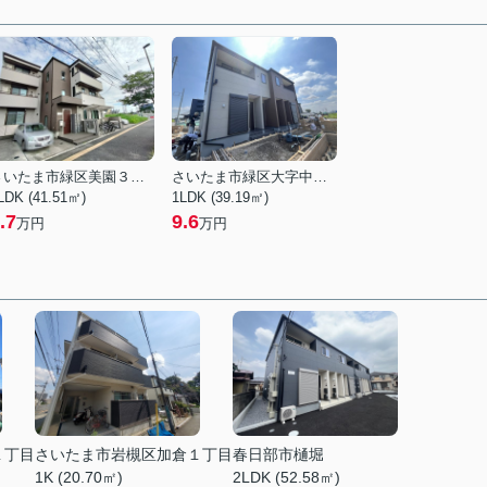
さいたま市緑区美園３丁目
さいたま市緑区大字中野田
LDK (41.51㎡)
1LDK (39.19㎡)
.7
9.6
万円
万円
１丁目
さいたま市岩槻区加倉１丁目
春日部市樋堀
1K (20.70㎡)
2LDK (52.58㎡)