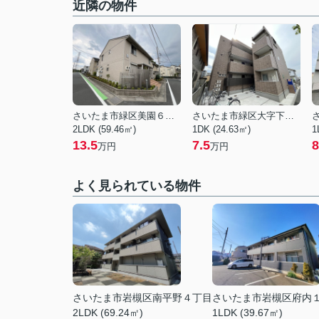
近隣の物件
さいたま市緑区美園６丁目
さいたま市緑区大字下野田
2LDK (59.46㎡)
1DK (24.63㎡)
1
13.5
7.5
8
万円
万円
よく見られている物件
さいたま市岩槻区南平野４丁目
さいたま市岩槻区府内
2LDK (69.24㎡)
1LDK (39.67㎡)