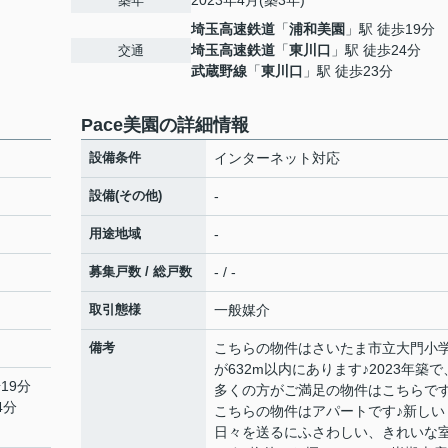
2023年4月(築3年)
築年
埼玉高速鉄道
「
浦和美園
」駅 徒歩19分
埼玉高速鉄道
「
東川口
」駅 徒歩24分
交通
武蔵野線
「
東川口
」駅 徒歩23分
Pace美園の詳細情報
設備条件
インターネット対応
設備(その他)
-
用途地域
-
募集戸数 / 総戸数
- / -
取引態様
一般媒介
備考
こちらの物件はさいたま市立大門小
が632m以内にあります♪2023年築で
19分
多くの方がご満足の物件はこちらです
4分
こちらの物件はアパートです♪新しい
日々を送るにふさわしい、きれいな