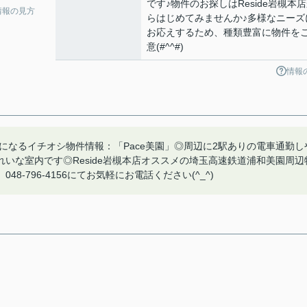
です♪物件のお探しはReside岩槻本
情報の見方
らはじめてみませんか♪多様なニーズ
お応えするため、種類豊富に物件を
意(#^^#)
情報
になるイチオシ物件情報：「Pace美園」◎周辺に2駅ありの電車通勤し
いな室内です◎Reside岩槻本店オススメの埼玉高速鉄道浦和美園周辺
-796-4156にてお気軽にお電話ください(^_^)