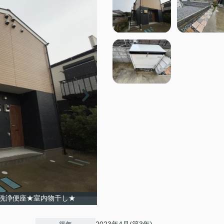
洗浄便座★室内物干し★