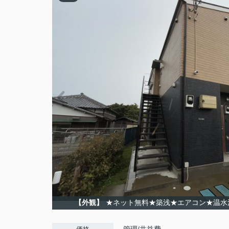
【外観】
★ネット無料★築浅★エアコン★温水