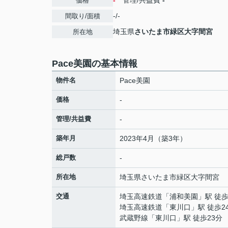
-
管理/共益費
-
価格
-/-
間取り/面積
埼玉県
さいたま市緑区
大字間宮
所在地
Pace美園の基本情報
物件名
Pace美園
価格
-
管理/共益費
-
築年月
2023年4月（築3年）
総戸数
-
所在地
埼玉県
さいたま市緑区
大字間宮
交通
埼玉高速鉄道
「
浦和美園
」駅 徒歩
埼玉高速鉄道
「
東川口
」駅 徒歩2
武蔵野線
「
東川口
」駅 徒歩23分