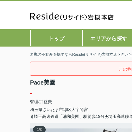
トップ
エリアから探す
岩槻の不動産を探すならReside(リサイド)岩槻本店
さいた
この物
Pace美園
-
管理/共益費 -
埼玉県
さいたま市緑区
大字間宮
埼玉高速鉄道「浦和美園」駅徒歩19分
埼玉高速鉄道
1
/
3