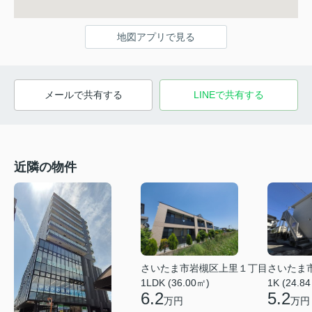
地図アプリで見る
メールで共有する
LINEで共有する
近隣の物件
さいたま市岩槻区上里１丁目
さいたま
1LDK (36.00㎡)
1K (24.8
6.2
5.2
万円
万円