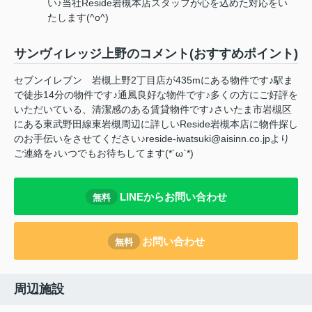
い♪当社Reside岩槻本店スタッフが心を込めた対応をい
たします(^o^)
サンヴィレッジ上野のコメント(おすすめポイント)
セブンイレブン 岩槻上野2丁目店が435mにある物件です♪駅ま
で徒歩14分の物件です♪通風良好な物件です♪多くの方にご好評を
いただいている、清潔感のある賃貸物件です♪さいたま市岩槻区
にある東武野田線東岩槻周辺に詳しいReside岩槻本店に物件探し
のお手伝いをさせてください♪reside-iwatsuki@aisinn.co.jpより
ご連絡を♪いつでもお待ちしてます(*´ω`*)
LINEからお問い合わせ
無料
お問い合わせ
無料
周辺施設