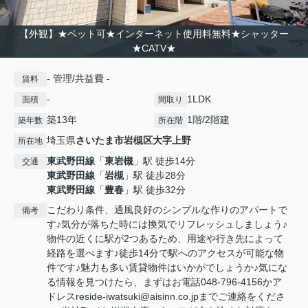
【外観】★ペット可★インターネット使用料無料★シャッター
★CATV★
- 管理/共益費 -
賃料
-
1LDK
面積
間取り
築13年
1階/2階建
築年数
所在階
埼玉県
さいたま市岩槻区
大字上野
所在地
東武野田線
「
東岩槻
」駅 徒歩14分
交通
東武野田線
「
岩槻
」駅 徒歩28分
東武野田線
「
豊春
」駅 徒歩32分
こだわり条件、通風良好のシンプルな作りのアパートで
備考
す♪気分が落ちた時には換気でリフレッシュしましょう♪
物件の近くに駅が2つあるため、用途や行き先によって
経路を選べます♪徒歩14分で駅へのアクセスが可能な物
件です♪魅力も多い賃貸物件はいかがでしょうか♪気にな
る情報を見つけたら、まずはお電話048-796-4156かア
ドレスreside-iwatsuki@aisinn.co.jpまでご連絡をくださ