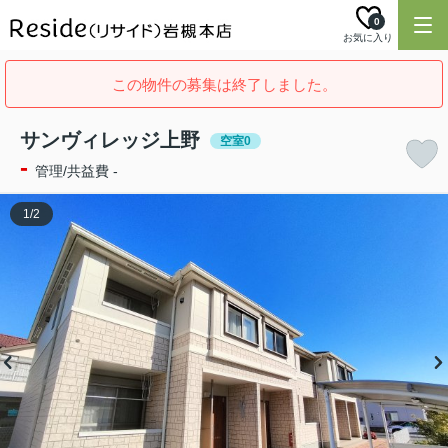
0
お気に入り
この物件の募集は終了しました。
サンヴィレッジ上野
空室0
-
管理/共益費 -
1
/
2