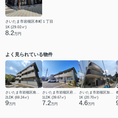
さいたま市岩槻区本町１丁目
1K (29.02㎡)
8.2
万円
よく見られている物件
さいたま市岩槻区南平野４丁目
さいたま市岩槻区府内１丁目
さいたま市岩槻区加倉１丁目
2LDK (69.24㎡)
1LDK (39.67㎡)
1K (20.70㎡)
2
9
7.2
4.6
万円
万円
万円