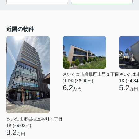
近隣の物件
さいたま市岩槻区上里１丁目
さいたま
1LDK (36.00㎡)
1K (24.8
6.2
5.2
万円
万円
さいたま市岩槻区本町１丁目
1K (29.02㎡)
8.2
万円