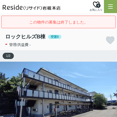
0
お気に入り
この物件の募集は終了しました。
ロックヒルズB棟
空室0
-
管理/共益費 -
1
/
2