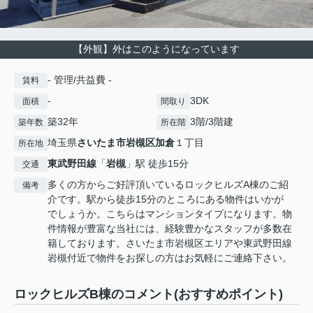
【外観】外はこのようになっています
- 管理/共益費 -
賃料
-
3DK
面積
間取り
築32年
3階/3階建
築年数
所在階
埼玉県
さいたま市岩槻区
加倉
１丁目
所在地
東武野田線
「
岩槻
」駅 徒歩15分
交通
多くの方からご好評頂いているロックヒルズA棟のご紹
備考
介です。駅から徒歩15分のところにある物件はいかが
でしょうか。こちらはマンションタイプになります。物
件情報が豊富な当社には、経験豊かなスタッフが多数在
籍しております。さいたま市岩槻区エリアや東武野田線
岩槻付近で物件をお探しの方はお気軽にご連絡下さい。
ロックヒルズB棟のコメント(おすすめポイント)