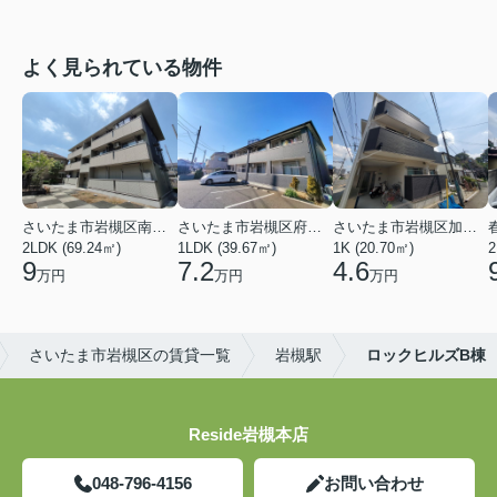
よく見られている物件
さいたま市岩槻区南平野４丁目
さいたま市岩槻区府内１丁目
さいたま市岩槻区加倉１丁目
2LDK (69.24㎡)
1LDK (39.67㎡)
1K (20.70㎡)
2
9
7.2
4.6
万円
万円
万円
さいたま市岩槻区の賃貸一覧
岩槻駅
ロックヒルズB棟
Reside岩槻本店
048-796-4156
お問い合わせ