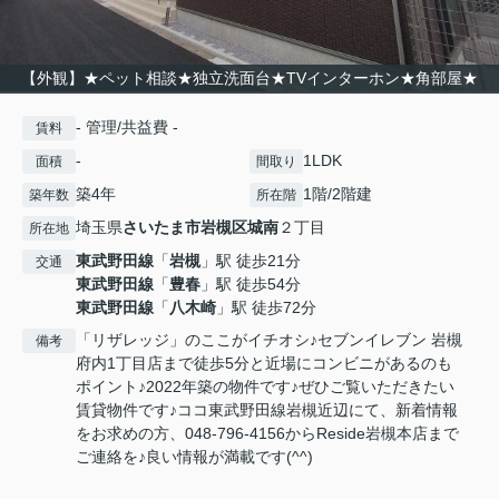
【外観】★ペット相談★独立洗面台★TVインターホン★角部屋★
- 管理/共益費 -
賃料
-
1LDK
面積
間取り
築4年
1階/2階建
築年数
所在階
埼玉県
さいたま市岩槻区
城南
２丁目
所在地
東武野田線
「
岩槻
」駅 徒歩21分
交通
東武野田線
「
豊春
」駅 徒歩54分
東武野田線
「
八木崎
」駅 徒歩72分
「リザレッジ」のここがイチオシ♪セブンイレブン 岩槻
備考
府内1丁目店まで徒歩5分と近場にコンビニがあるのも
ポイント♪2022年築の物件です♪ぜひご覧いただきたい
賃貸物件です♪ココ東武野田線岩槻近辺にて、新着情報
をお求めの方、048-796-4156からReside岩槻本店まで
ご連絡を♪良い情報が満載です(^^)