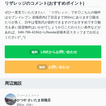
リザレッジのコメント(おすすめポイント)
ぜひ一度見ていただきたい、「リザレッジ」です◎こちらの物件
はセブンイレブン 岩槻府内1丁目店まで392mにあります◎陽当
たりが良く、日中は電気代が節約できますのでおすすめです◎魅
力も多い賃貸物件はいかがでしょうか◎こだわりたい条件などが
あれば、048-796-4156からReside岩槻本店スタッフまでお伝え
ください(^_^)
LINEからお問い合わせ
無料
お問い合わせ
無料
周辺施設
ファーストフード
かつや さいたま岩槻店
355ｍ（5分）