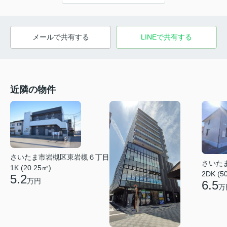
メールで共有する
LINEで共有する
近隣の物件
さいたま市岩槻区東岩槻６丁目
さいた
1K (20.25㎡)
2DK (5
5.2
万円
6.5
万