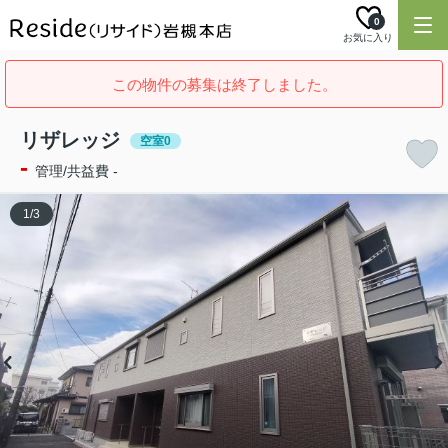
0
お気に入り
この物件の募集は終了しました。
リザレッジ
空室0
-
管理/共益費 -
1
/
3