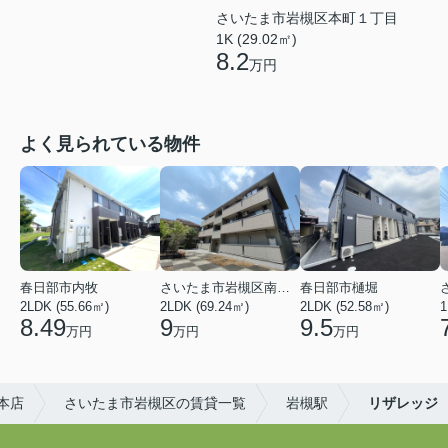
さいたま市岩槻区本町１丁目
1K (29.02㎡)
8.2
万円
よく見られている物件
春日部市内牧
さいたま市岩槻区南平野４丁目
春日部市樋堀
2LDK (55.66㎡)
2LDK (69.24㎡)
2LDK (52.58㎡)
1
8.49
9
9.5
万円
万円
万円
槻本店
さいたま市岩槻区の賃貸一覧
岩槻駅
リザレッジ