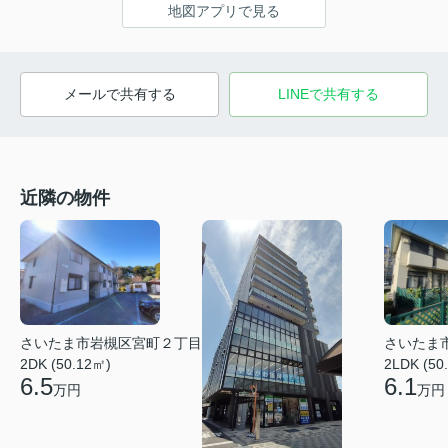
地図アプリで見る
メールで共有する
LINEで共有する
近隣の物件
さいたま市岩槻区宮町２丁目
さいたま
2DK (50.12㎡)
2LDK (50
6.5
6.1
万円
万円