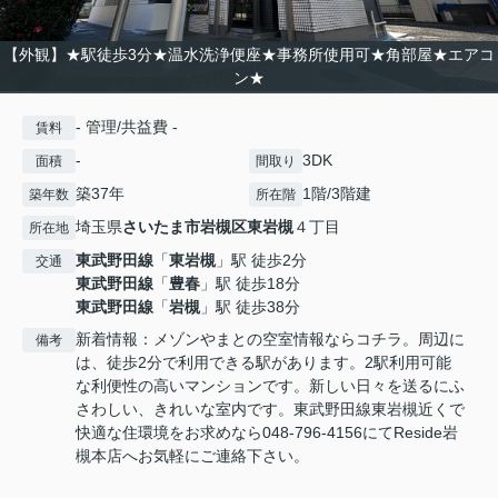
【外観】★駅徒歩3分★温水洗浄便座★事務所使用可★角部屋★エアコ
ン★
- 管理/共益費 -
賃料
-
3DK
面積
間取り
築37年
1階/3階建
築年数
所在階
埼玉県
さいたま市岩槻区
東岩槻
４丁目
所在地
東武野田線
「
東岩槻
」駅 徒歩2分
交通
東武野田線
「
豊春
」駅 徒歩18分
東武野田線
「
岩槻
」駅 徒歩38分
新着情報：メゾンやまとの空室情報ならコチラ。周辺に
備考
は、徒歩2分で利用できる駅があります。2駅利用可能
な利便性の高いマンションです。新しい日々を送るにふ
さわしい、きれいな室内です。東武野田線東岩槻近くで
快適な住環境をお求めなら048-796-4156にてReside岩
槻本店へお気軽にご連絡下さい。