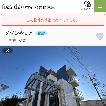
0
お気に入り
この物件の募集は終了しました。
メゾンやまと
空室0
-
管理/共益費 -
1
/
5