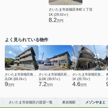
さいたま市岩槻区本町１丁目
1K (29.02㎡)
8.2
万円
よく見られている物件
さいたま市岩槻区南平野４丁目
さいたま市岩槻区府内１丁目
さいたま市岩槻区加倉１丁目
2LDK (69.24㎡)
1LDK (39.67㎡)
1K (20.70㎡)
2
9
7.2
4.6
万円
万円
万円
さいたま市岩槻区の賃貸一覧
東岩槻駅
メゾンやまと