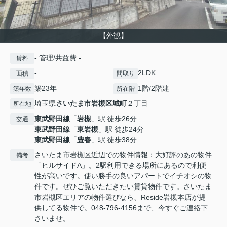
【外観】
- 管理/共益費 -
賃料
-
2LDK
面積
間取り
築23年
1階/2階建
築年数
所在階
埼玉県
さいたま市岩槻区
城町
２丁目
所在地
東武野田線
「
岩槻
」駅 徒歩26分
交通
東武野田線
「
東岩槻
」駅 徒歩24分
東武野田線
「
豊春
」駅 徒歩38分
さいたま市岩槻区近辺での物件情報：大好評のあの物件
備考
「ヒルサイドA」。2駅利用できる場所にあるので利便
性が高いです。使い勝手の良いアパートでイチオシの物
件です。ぜひご覧いただきたい賃貸物件です。さいたま
市岩槻区エリアの物件選びなら、Reside岩槻本店が提
供してる物件で。048-796-4156まで、今すぐご連絡下
さいませ。