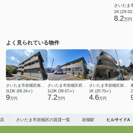
さいたま
1K (29.0
8.2
万円
よく見られている物件
さいたま市岩槻区南平野４丁目
さいたま市岩槻区府内１丁目
さいたま市岩槻区加倉１丁目
2LDK (69.24㎡)
1LDK (39.67㎡)
1K (20.70㎡)
2
9
7.2
4.6
万円
万円
万円
本店
さいたま市岩槻区の賃貸一覧
岩槻駅
ヒルサイドA