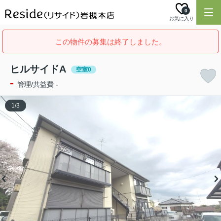
0
お気に入り
この物件の募集は終了しました。
ヒルサイドA
空室0
-
管理/共益費 -
1
/
3