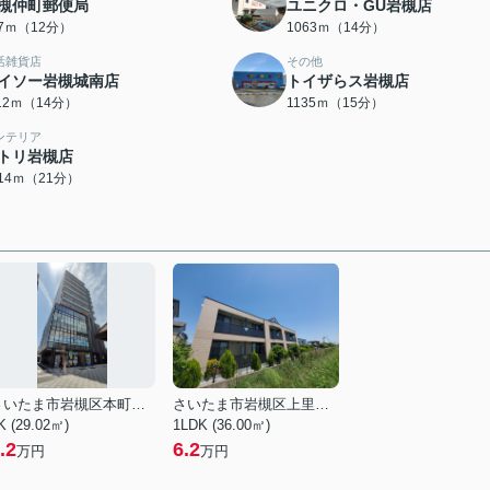
槻仲町郵便局
ユニクロ・GU岩槻店
57ｍ（12分）
1063ｍ（14分）
活雑貨店
その他
イソー岩槻城南店
トイザらス岩槻店
112ｍ（14分）
1135ｍ（15分）
ンテリア
トリ岩槻店
614ｍ（21分）
さいたま市岩槻区本町１丁目
さいたま市岩槻区上里１丁目
K (29.02㎡)
1LDK (36.00㎡)
.2
6.2
万円
万円