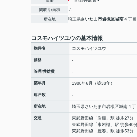
-
管理/共益費
-
価格
-/-
間取り/面積
埼玉県
さいたま市岩槻区
城南
４丁目
所在地
コスモハイツユウの基本情報
物件名
コスモハイツユウ
価格
-
管理/共益費
-
築年月
1988年6月（築38年）
総戸数
-
所在地
埼玉県
さいたま市岩槻区
城南
４丁
交通
東武野田線
「
岩槻
」駅 徒歩27分
東武野田線
「
東岩槻
」駅 徒歩40
東武野田線
「
豊春
」駅 徒歩53分