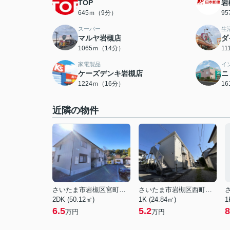
TOP
岩
645ｍ（9分）
9
スーパー
生
マルヤ岩槻店
ダ
1065ｍ（14分）
1
家電製品
イ
ケーズデンキ岩槻店
ニ
1224ｍ（16分）
1
近隣の物件
さいたま市岩槻区宮町２丁目
さいたま市岩槻区西町５丁目
2DK (50.12㎡)
1K (24.84㎡)
1
6.5
5.2
8
万円
万円