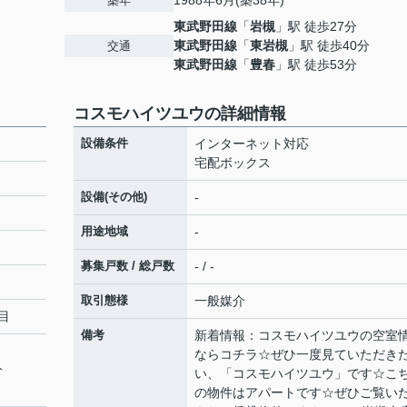
1988年6月(築38年)
築年
東武野田線
「
岩槻
」駅 徒歩27分
東武野田線
「
東岩槻
」駅 徒歩40分
交通
東武野田線
「
豊春
」駅 徒歩53分
コスモハイツユウの詳細情報
設備条件
インターネット対応
宅配ボックス
設備(その他)
-
用途地域
-
募集戸数 / 総戸数
- / -
取引態様
一般媒介
目
備考
新着情報：コスモハイツユウの空室
ならコチラ☆ぜひ一度見ていただき
分
い、「コスモハイツユウ」です☆こ
の物件はアパートです☆ぜひご覧い