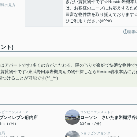
きたい賃貸物件です☆Reside岩槻本
情報の見方
は、お客様のニーズにお応えするた
豊富な物件数を取り揃えております
ひご利用ください(#^^#)
情報
ント)
件はアパートです♪多くの方がこだわる、陽の当りが良好で快適な物件で
貸物件です♪東武野田線岩槻周辺の物件探しならReside岩槻本店にお
けることが可能です(*^_^*)
ンビニエンスストア
コンビニエンスストア
ブンイレブン府内店
ローソン さいたま岩槻浮谷
13ｍ（7分）
524ｍ（7分）
便局
ショッピングセンター