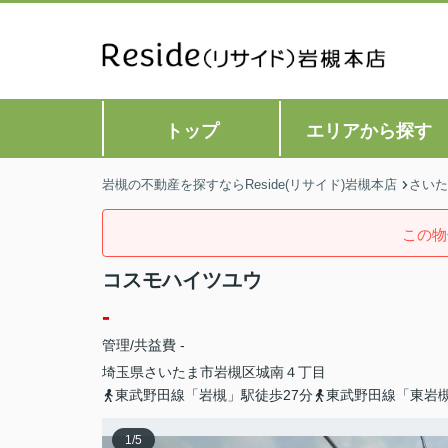
トップ
エリアから探す
岩槻の不動産を探すならReside(リサイド)岩槻本店
さいた
この物
コスモハイツユウ
-
管理/共益費 -
埼玉県
さいたま市岩槻区
城南
４丁目
東武野田線「岩槻」駅徒歩27分
東武野田線「東岩槻
1
/
5