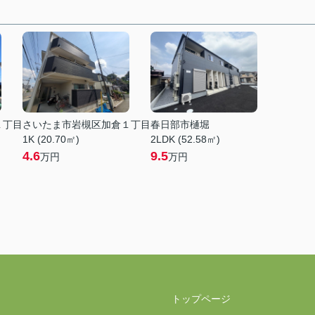
１丁目
さいたま市岩槻区加倉１丁目
春日部市樋堀
1K (20.70㎡)
2LDK (52.58㎡)
4.6
9.5
万円
万円
トップページ