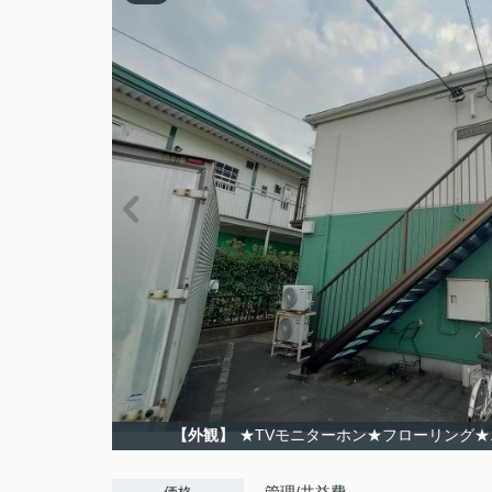
【外観】
★TVモニターホン★フローリング★