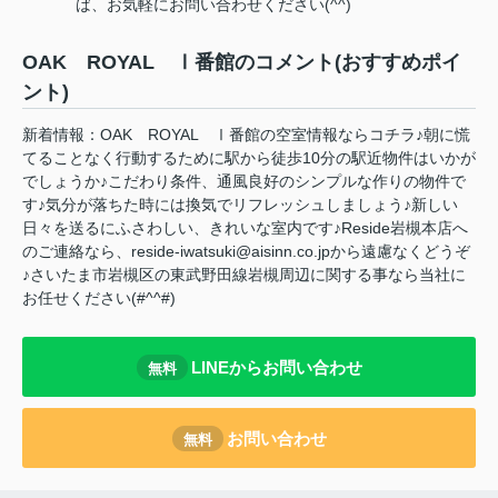
ば、お気軽にお問い合わせください(^^)
OAK ROYAL Ⅰ番館のコメント(おすすめポイ
ント)
新着情報：OAK ROYAL Ⅰ番館の空室情報ならコチラ♪朝に慌
てることなく行動するために駅から徒歩10分の駅近物件はいかが
でしょうか♪こだわり条件、通風良好のシンプルな作りの物件で
す♪気分が落ちた時には換気でリフレッシュしましょう♪新しい
日々を送るにふさわしい、きれいな室内です♪Reside岩槻本店へ
のご連絡なら、reside-iwatsuki@aisinn.co.jpから遠慮なくどうぞ
♪さいたま市岩槻区の東武野田線岩槻周辺に関する事なら当社に
お任せください(#^^#)
LINEからお問い合わせ
無料
お問い合わせ
無料