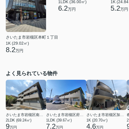
1LDK (36.00㎡)
1K (24.8
6.2
5.2
万円
万円
さいたま市岩槻区本町１丁目
1K (29.02㎡)
8.2
万円
よく見られている物件
さいたま市岩槻区南平野４丁目
さいたま市岩槻区府内１丁目
さいたま市岩槻区加倉１丁目
2LDK (69.24㎡)
1LDK (39.67㎡)
1K (20.70㎡)
2
9
7.2
4.6
万円
万円
万円