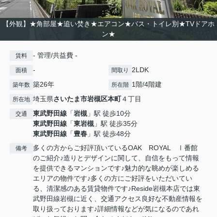
【外観】★角部屋★追い焚き★エアコン★バス・トイレ別★TVドアホ
ン★
- 管理/共益費 -
賃料
-
2LDK
面積
間取り
築26年
1階/4階建
築年数
所在階
埼玉県
さいたま市岩槻区
本町
４丁目
所在地
東武野田線
「
岩槻
」駅 徒歩10分
交通
東武野田線
「
東岩槻
」駅 徒歩35分
東武野田線
「
豊春
」駅 徒歩48分
多くの方からご好評頂いているOAK ROYAL Ⅰ番館
備考
のご紹介♪造りとデザインに関して、自信をもって情報
を提供できるマンションです♪魅力的な眺めが楽しめる
エリアの物件です♪多くの方にご好評をいただいてい
る、清潔感のある賃貸物件です♪Reside岩槻本店では東
武野田線岩槻に近く、交通アクセス良好な不動産情報を
取り扱っております♪詳細情報などが気になるのであれ