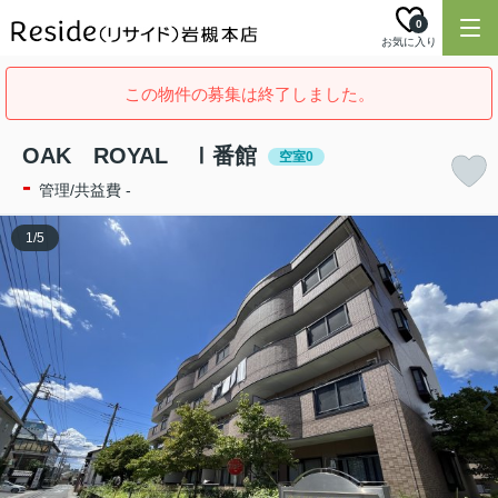
0
お気に入り
この物件の募集は終了しました。
OAK ROYAL Ⅰ番館
空室0
-
管理/共益費 -
1
/
5