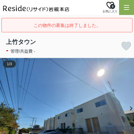
0
お気に入り
この物件の募集は終了しました。
上竹タウン
-
管理/共益費 -
1
/
3