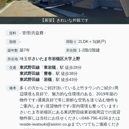
【展望】きれいな外観です
- 管理/共益費 -
賃料
-
2LDK＋S(納戸)
面積
間取り
築7年
1-2階/2階建
築年数
所在階
埼玉県
さいたま市岩槻区
大字上野
所在地
東武野田線
「
東岩槻
」駅 徒歩28分
交通
東武野田線
「
豊春
」駅 徒歩38分
東武野田線
「
岩槻
」駅 徒歩43分
多くの方からご好評頂いている上竹タウンのご紹介♪周
備考
辺環境も良好で、魅力的な住環境のある、2019年築の
物件です♪通風良好で常に新鮮な空気を送り込む物件を
ご案内します♪賃貸物件です♪室内環境も整っています♪
さいたま市岩槻区にある東武野田線東岩槻周辺での賃貸
物件探しは当社にお任せください♪048-796-4156または
reside-iwatsuki@aisinn.co.jpまでいつでもご連絡くださ