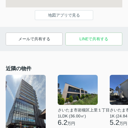
地図アプリで見る
メールで共有する
LINEで共有する
近隣の物件
さいたま市岩槻区上里１丁目
さいたま
1LDK (36.00㎡)
1K (24.8
6.2
5.2
万円
万円