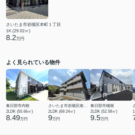
さいたま市岩槻区本町１丁目
1K (29.02㎡)
8.2
万円
よく見られている物件
春日部市内牧
さいたま市岩槻区南平野４丁目
春日部市樋堀
2LDK (55.66㎡)
2LDK (69.24㎡)
2LDK (52.58㎡)
1
8.49
9
9.5
万円
万円
万円