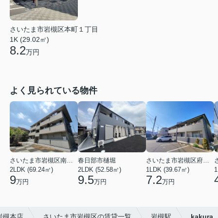
さいたま市岩槻区本町１丁目
1K (29.02㎡)
8.2
万円
よく見られている物件
さいたま市岩槻区南平野４丁目
春日部市樋堀
さいたま市岩槻区府内１丁目
2LDK (69.24㎡)
2LDK (52.58㎡)
1LDK (39.67㎡)
1
9
9.5
7.2
万円
万円
万円
)岩槻本店
さいたま市岩槻区の賃貸一覧
岩槻駅
kakura