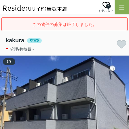
0
お気に入り
この物件の募集は終了しました。
kakura
空室0
-
管理/共益費 -
1
/
3