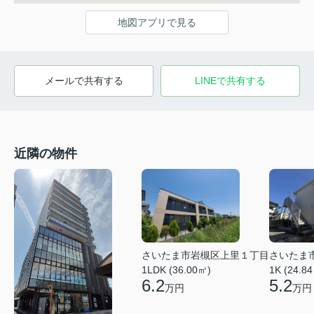
地図アプリで見る
メールで共有する
LINEで共有する
近隣の物件
さいたま市岩槻区上里１丁目
さいたま
1LDK (36.00㎡)
1K (24.8
6.2
5.2
万円
万円