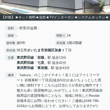
【外観】★ネット無料★追炊★TVインターホン★システムキッチン★
- 管理/共益費 -
賃料
-
1K
面積
間取り
築9年
1階/2階建
築年数
所在階
埼玉県
さいたま市岩槻区
加倉
４丁目
所在地
東武野田線
「
岩槻
」駅 徒歩13分
交通
東武野田線
「
七里
」駅 徒歩42分
東武野田線
「
東岩槻
」駅 徒歩43分
「kakura」のここがイチオシ！近くにはファミリーマ
備考
ート 岩槻東町一丁目店(徒歩5分)がありちょっとした買
い物に便利です！こちらは日当たりが良好な物件です！
魅力も多い賃貸物件はいかがでしょうか！東武野田線岩
槻周辺の賃貸情報のことなら、地域に特化したReside
岩槻本店にお問い合わせください！ご連絡は048-796-
4156からお気軽にどうぞ、お待ちしております(^o^)