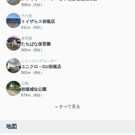
359ｍ（5分）
その他
トイザらス岩槻店
411ｍ（6分）
保育園
たちばな保育園
563ｍ（8分）
ショッピングセンター
ユニクロ・GU岩槻店
563ｍ（8分）
公園
岩槻城址公園
579ｍ（8分）
すべて見る
地図