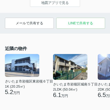
地図アプリで見る
メールで共有する
LINEで共有する
近隣の物件
さいたま市岩槻区東岩槻６丁目
さいたま市岩槻区城南５丁目
さいた
1K (20.25㎡)
2LDK (50.04㎡)
2DK (5
5.2
万円
6.1
6.5
万円
万