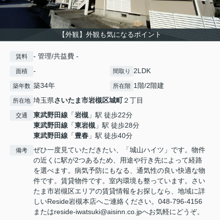
【外観】外観も気になるポイント
- 管理/共益費 -
賃料
-
2LDK
面積
間取り
築34年
1階/2階建
築年数
所在階
埼玉県
さいたま市岩槻区
城町
２丁目
所在地
東武野田線
「
岩槻
」駅 徒歩22分
交通
東武野田線
「
東岩槻
」駅 徒歩28分
東武野田線
「
豊春
」駅 徒歩40分
ぜひ一度見ていただきたい、「城山ハイツ」です。物件
備考
の近くに駅が2つあるため、用途や行き先によって経路
を選べます。病気予防にもなる、通気性の良い快適な物
件です。賃貸物件です。室内環境も整っています。さい
たま市岩槻区エリアの賃貸情報をお探しなら、地域に詳
しいReside岩槻本店へご連絡ください。048-796-4156
またはreside-iwatsuki@aisinn.co.jpへお気軽にどうぞ。