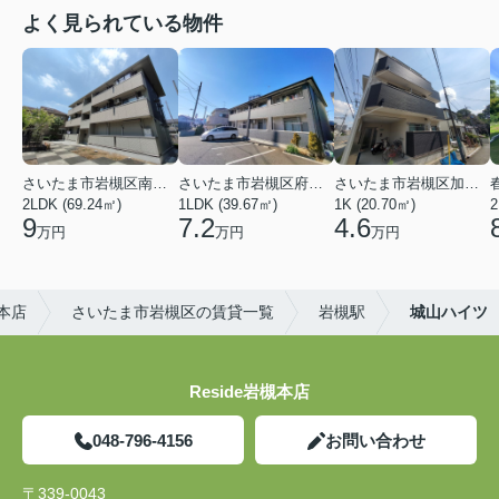
よく見られている物件
さいたま市岩槻区南平野４丁目
さいたま市岩槻区府内１丁目
さいたま市岩槻区加倉１丁目
2LDK (69.24㎡)
1LDK (39.67㎡)
1K (20.70㎡)
2
9
7.2
4.6
万円
万円
万円
槻本店
さいたま市岩槻区の賃貸一覧
岩槻駅
城山ハイツ
Reside岩槻本店
048-796-4156
お問い合わせ
〒339-0043