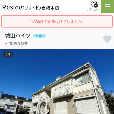
0
お気に入り
この物件の募集は終了しました。
城山ハイツ
空室0
-
管理/共益費 -
1
/
4