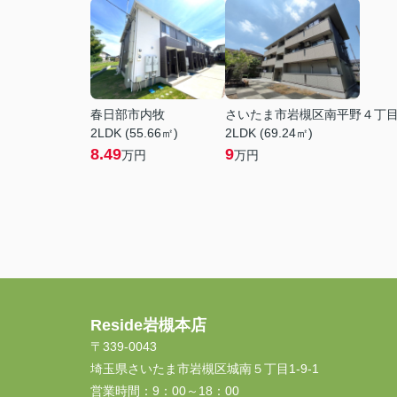
春日部市内牧
さいたま市岩槻区南平野４丁
2LDK (55.66㎡)
2LDK (69.24㎡)
8.49
9
万円
万円
Reside岩槻本店
〒339-0043
埼玉県さいたま市岩槻区城南５丁目1-9-1
営業時間：
9：00～18：00