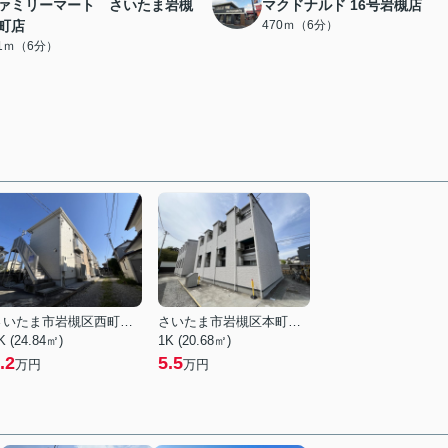
ァミリーマート さいたま岩槻
マクドナルド 16号岩槻店
町店
470ｍ（6分）
11ｍ（6分）
さいたま市岩槻区西町５丁目
さいたま市岩槻区本町３丁目
K (24.84㎡)
1K (20.68㎡)
.2
5.5
万円
万円