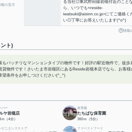
る当社◎東武野田線岩槻付近のこと
情報の見方
ら、いつでも<reside-
iwatsuki@aisinn.co.jp>にてご連絡
い◎丁寧にお答えいたします(^o^)
情報
ント)
策もバッチリなマンションタイプの物件です！好評の駅近物件で、徒歩1
貸物件です！さいたま市岩槻区にあるReside岩槻本店でなら、お客様
条件をお申しつけください(^_^)
ーパー
保育園
ルヤ岩槻店
たちばな保育園
43ｍ（4分）
360ｍ（5分）
ンビニエンスストア
ファーストフード