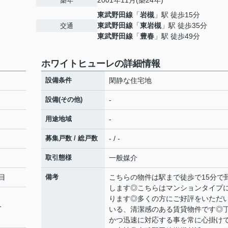
2001年11月(築24年)
築年
東武野田線
「
岩槻
」駅 徒歩15分
東武野田線
「
東岩槻
」駅 徒歩35分
交通
東武野田線
「
豊春
」駅 徒歩49分
ホワイトヒューレの詳細情報
設備条件
閑静な住宅地
設備(その他)
-
用途地域
-
募集戸数 / 総戸数
- / -
取引態様
一般媒介
目
備考
こちらの物件は駅まで徒歩で15分で
します◎こちらはマンションタイプ
ります◎多くの方にご好評をいただ
分
いる、清潔感のある賃貸物件です◎
かつ迅速に対応する事を常に心掛け