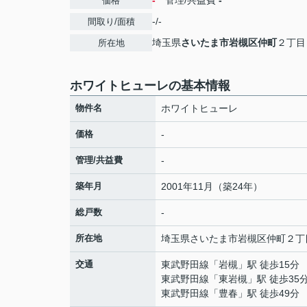
-
管理/共益費
-
価格
-/-
間取り/面積
埼玉県
さいたま市岩槻区
仲町
２丁目
所在地
ホワイトヒューレの基本情報
物件名
ホワイトヒューレ
価格
-
管理/共益費
-
築年月
2001年11月（築24年）
総戸数
-
所在地
埼玉県
さいたま市岩槻区
仲町
２丁
交通
東武野田線
「
岩槻
」駅 徒歩15分
東武野田線
「
東岩槻
」駅 徒歩35
東武野田線
「
豊春
」駅 徒歩49分