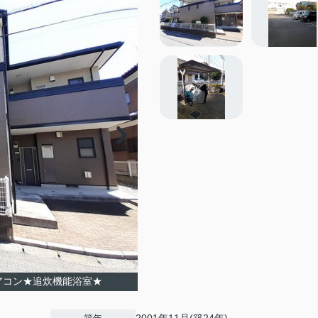
アコン★追炊機能浴室★