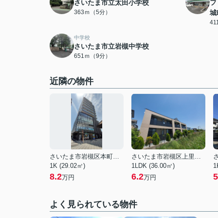
さいたま市立太田小学校
フ
363ｍ（5分）
城
4
中学校
さいたま市立岩槻中学校
651ｍ（9分）
近隣の物件
さいたま市岩槻区本町１丁目
さいたま市岩槻区上里１丁目
1K (29.02㎡)
1LDK (36.00㎡)
1
8.2
6.2
5
万円
万円
よく見られている物件