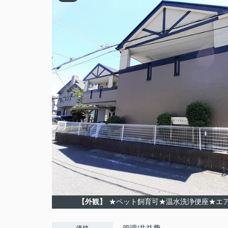
【外観】
★ペット飼育可★温水洗浄便座★エ