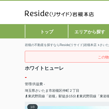
トップ
エリアから探す
岩槻の不動産を探すならReside(リサイド)岩槻本店
さいた
この物
ホワイトヒューレ
-
管理/共益費 -
埼玉県
さいたま市岩槻区
仲町
２丁目
東武野田線「岩槻」駅徒歩15分
東武野田線「東岩槻
1
/
3