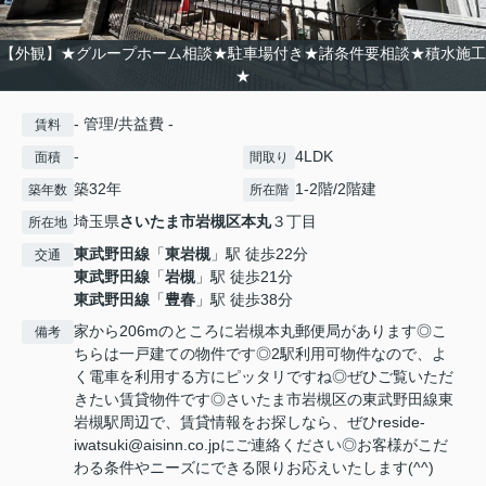
【外観】★グループホーム相談★駐車場付き★諸条件要相談★積水施工
★
- 管理/共益費 -
賃料
-
4LDK
面積
間取り
築32年
1-2階/2階建
築年数
所在階
埼玉県
さいたま市岩槻区
本丸
３丁目
所在地
東武野田線
「
東岩槻
」駅 徒歩22分
交通
東武野田線
「
岩槻
」駅 徒歩21分
東武野田線
「
豊春
」駅 徒歩38分
家から206mのところに岩槻本丸郵便局があります◎こ
備考
ちらは一戸建ての物件です◎2駅利用可物件なので、よ
く電車を利用する方にピッタリですね◎ぜひご覧いただ
きたい賃貸物件です◎さいたま市岩槻区の東武野田線東
岩槻駅周辺で、賃貸情報をお探しなら、ぜひreside-
iwatsuki@aisinn.co.jpにご連絡ください◎お客様がこだ
わる条件やニーズにできる限りお応えいたします(^^)