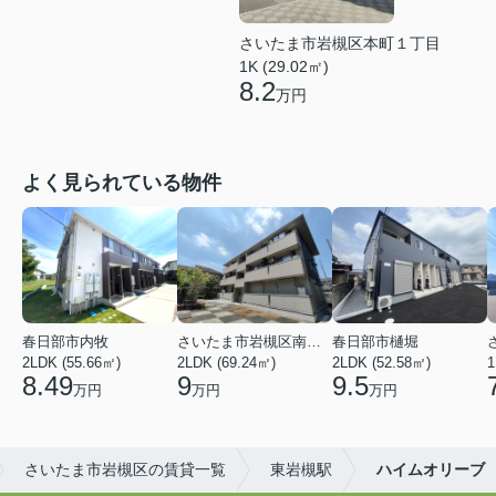
さいたま市岩槻区本町１丁目
1K (29.02㎡)
8.2
万円
よく見られている物件
春日部市内牧
さいたま市岩槻区南平野４丁目
春日部市樋堀
2LDK (55.66㎡)
2LDK (69.24㎡)
2LDK (52.58㎡)
1
8.49
9
9.5
万円
万円
万円
さいたま市岩槻区の賃貸一覧
東岩槻駅
ハイムオリーブ