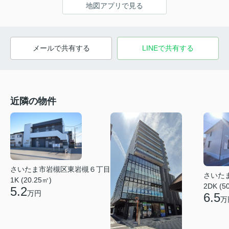
地図アプリで見る
メールで共有する
LINEで共有する
近隣の物件
さいたま市岩槻区東岩槻６丁目
さいた
1K (20.25㎡)
2DK (5
5.2
万円
6.5
万