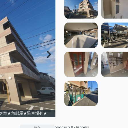
グ室★角部屋★駐車場有★