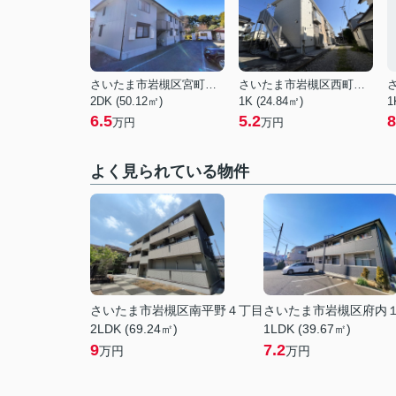
さいたま市岩槻区宮町２丁目
さいたま市岩槻区西町５丁目
2DK (50.12㎡)
1K (24.84㎡)
1
6.5
5.2
8
万円
万円
よく見られている物件
さいたま市岩槻区南平野４丁目
さいたま市岩槻区府内
2LDK (69.24㎡)
1LDK (39.67㎡)
9
7.2
万円
万円