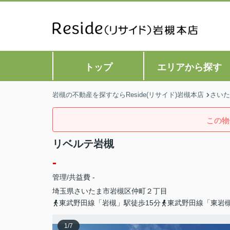
トップ
エリアから探す
岩槻の不動産を探すならReside(リサイド)岩槻本店
さいた
この物
リベルテ岩槻
-
管理/共益費 -
埼玉県
さいたま市岩槻区
仲町
２丁目
東武野田線「岩槻」駅徒歩15分
東武野田線「東岩槻
1
/
7