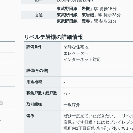
2006年3月(築20年)
築年
東武野田線
「
岩槻
」駅 徒歩15分
東武野田線
「
東岩槻
」駅 徒歩38分
交通
東武野田線
「
豊春
」駅 徒歩51分
リベルテ岩槻の詳細情報
設備条件
閑静な住宅地
エレベーター
インターネット対応
設備(その他)
-
用途地域
-
募集戸数 / 総戸数
- / -
目
取引態様
一般媒介
備考
ぜひ一度見ていただきたい、「リベ
分
岩槻」です◎近くにはセブンイレブン
槻府内1丁目店(徒歩4分)がありちょ