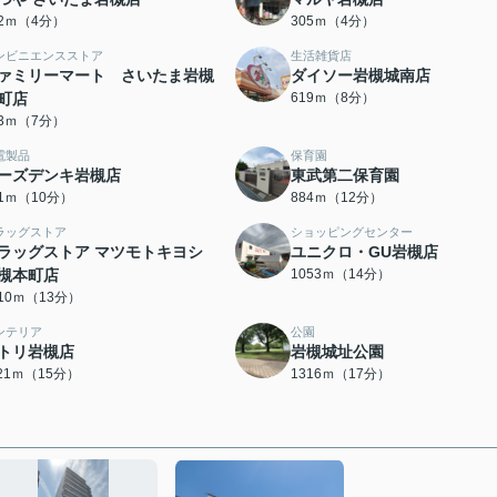
72ｍ（4分）
305ｍ（4分）
ンビニエンスストア
生活雑貨店
ァミリーマート さいたま岩槻
ダイソー岩槻城南店
町店
619ｍ（8分）
93ｍ（7分）
電製品
保育園
ーズデンキ岩槻店
東武第二保育園
31ｍ（10分）
884ｍ（12分）
ラッグストア
ショッピングセンター
ラッグストア マツモトキヨシ
ユニクロ・GU岩槻店
槻本町店
1053ｍ（14分）
010ｍ（13分）
ンテリア
公園
トリ岩槻店
岩槻城址公園
121ｍ（15分）
1316ｍ（17分）