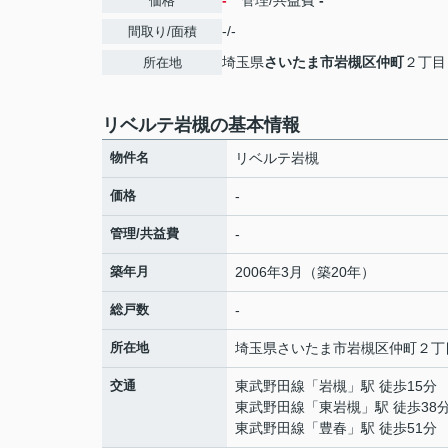
-
管理/共益費
-
価格
-/-
間取り/面積
埼玉県
さいたま市岩槻区
仲町
２丁目
所在地
リベルテ岩槻の基本情報
物件名
リベルテ岩槻
価格
-
管理/共益費
-
築年月
2006年3月（築20年）
総戸数
-
所在地
埼玉県
さいたま市岩槻区
仲町
２丁
交通
東武野田線
「
岩槻
」駅 徒歩15分
東武野田線
「
東岩槻
」駅 徒歩38
東武野田線
「
豊春
」駅 徒歩51分