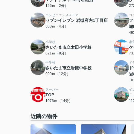
126ｍ（2分）
2
コンビニエンスストア
コ
セブンイレブン 岩槻府内1丁目店
フ
308ｍ（4分）
城
4
小学校
家
さいたま市立太田小学校
ケ
621ｍ（8分）
7
中学校
ド
さいたま市立岩槻中学校
ド
909ｍ（12分）
岩
1
スーパー
イ
TOP
ニ
1076ｍ（14分）
1
近隣の物件