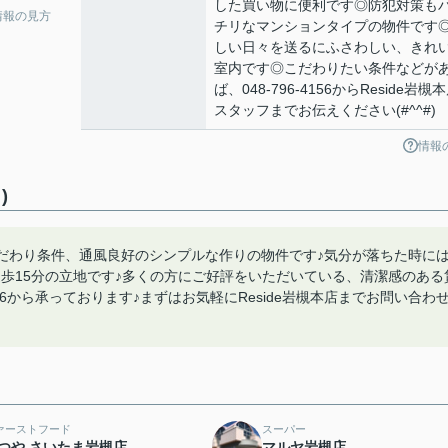
した買い物に便利です◎防犯対策も
情報の見方
チリなマンションタイプの物件です
しい日々を送るにふさわしい、きれ
室内です◎こだわりたい条件などが
ば、048-796-4156からReside岩槻
スタッフまでお伝えください(#^^#)
情報
)
こだわり条件、通風良好のシンプルな作りの物件です♪気分が落ちた時に
歩15分の立地です♪多くの方にご好評をいただいている、清潔感のある
156から承っております♪まずはお気軽にReside岩槻本店までお問い合わ
ァーストフード
スーパー
つや さいたま岩槻店
マルヤ岩槻店