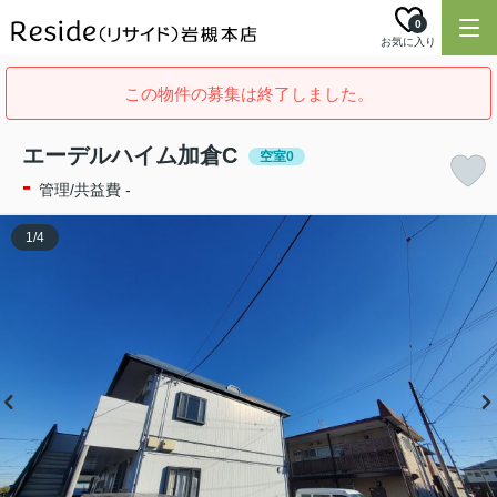
0
お気に入り
この物件の募集は終了しました。
エーデルハイム加倉C
空室0
-
管理/共益費 -
1
/
4