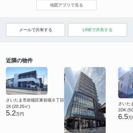
地図アプリで見る
メールで共有する
LINEで共有する
近隣の物件
さいたま市岩槻区東岩槻６丁目
さいた
1K (20.25㎡)
2DK (5
5.2
万円
6.5
万