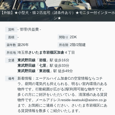
【外観】★小型犬・猫２匹迄可（諸条件あり）★モニター付インターホ
ン★
- 管理/共益費 -
賃料
-
2DK
面積
間取り
築26年
2階/2階建
築年数
所在階
埼玉県
さいたま市岩槻区
加倉
４丁目
所在地
東武野田線
「
岩槻
」駅 徒歩16分
交通
東武野田線
「
七里
」駅 徒歩33分
東武野田線
「
東岩槻
」駅 徒歩49分
新着情報：エーデルハイム加倉Cの空室情報ならコチ
備考
ラ。昼間の電気代も抑えられる、明るい室内環境のある
物件です。行動範囲が広がる2駅利用可能な物件です。
多くの方にご好評をいただいている、清潔感のある賃貸
物件です。メールアドレスreside-iwatsuki@aisinn.co.jp
まで、お気軽にご連絡ください。さいたま市岩槻区にあ
る賃貸情報を数多くご紹介いたします。