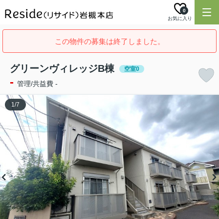
0
お気に入り
この物件の募集は終了しました。
グリーンヴィレッジB棟
空室0
-
管理/共益費 -
1
/
7