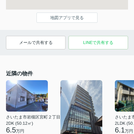
地図アプリで見る
メールで共有する
LINEで共有する
近隣の物件
さいたま市岩槻区宮町２丁目
さいたま
2DK (50.12㎡)
2LDK (50
6.5
6.1
万円
万円