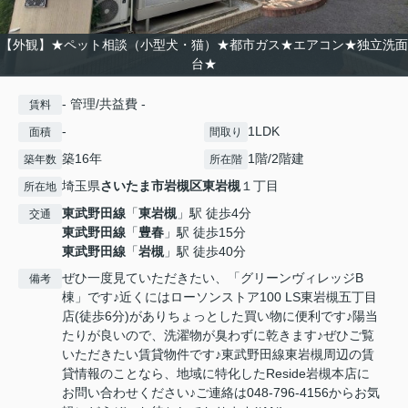
【外観】★ペット相談（小型犬・猫）★都市ガス★エアコン★独立洗面
台★
- 管理/共益費 -
賃料
-
1LDK
面積
間取り
築16年
1階/2階建
築年数
所在階
埼玉県
さいたま市岩槻区
東岩槻
１丁目
所在地
東武野田線
「
東岩槻
」駅 徒歩4分
交通
東武野田線
「
豊春
」駅 徒歩15分
東武野田線
「
岩槻
」駅 徒歩40分
ぜひ一度見ていただきたい、「グリーンヴィレッジB
備考
棟」です♪近くにはローソンストア100 LS東岩槻五丁目
店(徒歩6分)がありちょっとした買い物に便利です♪陽当
たりが良いので、洗濯物が臭わずに乾きます♪ぜひご覧
いただきたい賃貸物件です♪東武野田線東岩槻周辺の賃
貸情報のことなら、地域に特化したReside岩槻本店に
お問い合わせください♪ご連絡は048-796-4156からお気