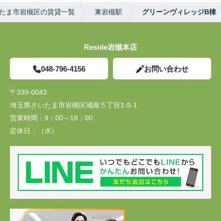
たま市岩槻区の賃貸一覧
東岩槻駅
グリーンヴィレッジB棟
Reside岩槻本店
048-796-4156
お問い合わせ
〒339-0043
埼玉県さいたま市岩槻区城南５丁目1-9-1
営業時間：
9：00～18：00
定休日：
（水）