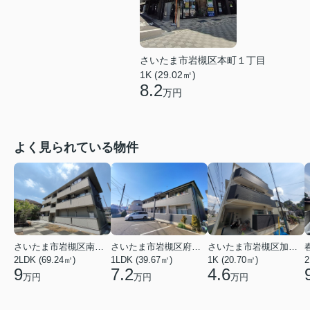
さいたま市岩槻区本町１丁目
1K (29.02㎡)
8.2
万円
よく見られている物件
さいたま市岩槻区南平野４丁目
さいたま市岩槻区府内１丁目
さいたま市岩槻区加倉１丁目
2LDK (69.24㎡)
1LDK (39.67㎡)
1K (20.70㎡)
2
9
7.2
4.6
万円
万円
万円