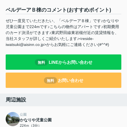
ベルデーアＢ棟のコメント(おすすめポイント)
ぜひ一度見ていただきたい、「ベルデーアＢ棟」です♪かなりや
児童公園まで224mです♪こちらの物件はアパートです♪初期費用
のカード決済ができます♪東武野田線東岩槻付近の賃貸情報を、
当社スタッフが詳しくご紹介いたします♪<reside-
iwatsuki@aisinn.co.jp>からお気軽にご連絡ください(#^^#)
LINEからお問い合わせ
無料
お問い合わせ
無料
周辺施設
公園
かなりや児童公園
224ｍ（3分）