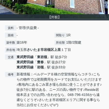
【外観】
- 管理/共益費 -
賃料
-
1R
面積
間取り
築16年
1階/2階建
築年数
所在階
埼玉県
さいたま市岩槻区
上里
１丁目
所在地
東武野田線
「
東岩槻
」駅 徒歩7分
交通
東武野田線
「
豊春
」駅 徒歩27分
東武野田線
「
岩槻
」駅 徒歩33分
新着情報：ベルデーアＢ棟の空室情報ならコチラ♪こち
備考
らの物件では初期費用をカードでお支払いいただけます
♪敷地内にあるごみ置き場も自由に使うことができます♪
徒歩7分に駅のある、ニーズの高い物件です♪Reside岩
槻本店までのお問い合わせなら、048-796-4156から遠
慮なくどうぞ♪さいたま市岩槻区エリアに関する事なら
当社にお任せください(^o^)