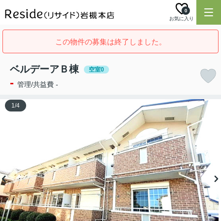
0
お気に入り
この物件の募集は終了しました。
ベルデーアＢ棟
空室0
-
管理/共益費 -
1
/
4