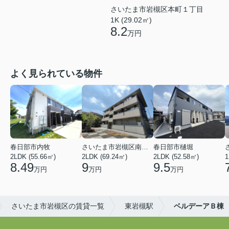
さいたま市岩槻区本町１丁目
1K (29.02㎡)
8.2
万円
よく見られている物件
春日部市内牧
さいたま市岩槻区南平野４丁目
春日部市樋堀
2LDK (55.66㎡)
2LDK (69.24㎡)
2LDK (52.58㎡)
1
8.49
9
9.5
万円
万円
万円
さいたま市岩槻区の賃貸一覧
東岩槻駅
ベルデーアＢ棟