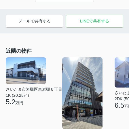
メールで共有する
LINEで共有する
近隣の物件
さいたま市岩槻区東岩槻６丁目
さいた
1K (20.25㎡)
2DK (5
5.2
万円
6.5
万